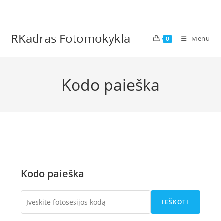
Skip
to
content
RKadras Fotomokykla
Menu
0
Kodo paieška
Kodo paieška
IEŠKOTI