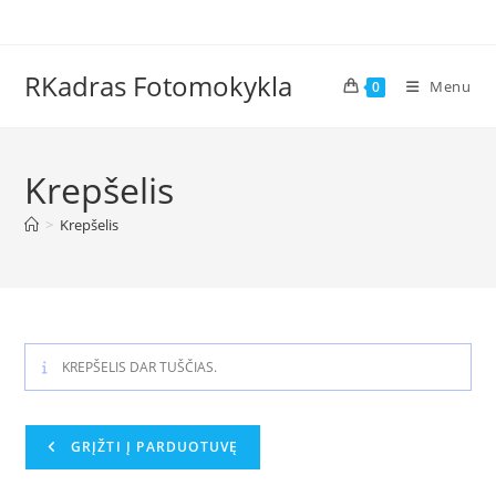
Skip
to
content
RKadras Fotomokykla
Menu
0
Krepšelis
>
Krepšelis
KREPŠELIS DAR TUŠČIAS.
GRĮŽTI Į PARDUOTUVĘ