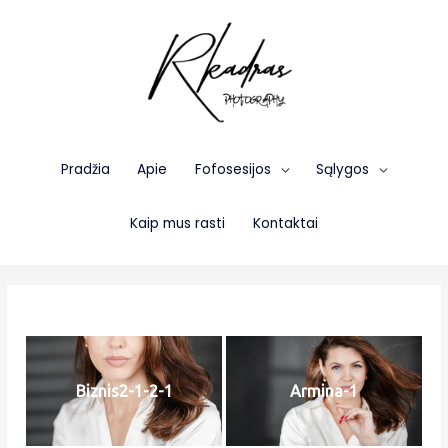
Pradžia
Apie
Fofosesijos
Sąlygos
Kaip mus rasti
Kontaktai
Biznis2-1-2-1
Armina-1