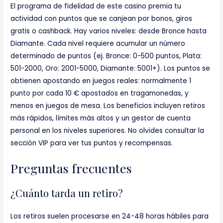
El programa de fidelidad de este casino premia tu
actividad con puntos que se canjean por bonos, giros
gratis o cashback. Hay varios niveles: desde Bronce hasta
Diamante. Cada nivel requiere acumular un número
determinado de puntos (ej. Bronce: 0-500 puntos, Plata:
501-2000, Oro: 2001-5000, Diamante: 5001+). Los puntos se
obtienen apostando en juegos reales: normalmente 1
punto por cada 10 € apostados en tragamonedas, y
menos en juegos de mesa. Los beneficios incluyen retiros
más rápidos, límites más altos y un gestor de cuenta
personal en los niveles superiores. No olvides consultar la
sección VIP para ver tus puntos y recompensas.
Preguntas frecuentes
¿Cuánto tarda un retiro?
Los retiros suelen procesarse en 24-48 horas hábiles para