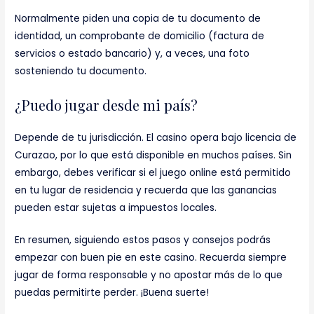
Normalmente piden una copia de tu documento de
identidad, un comprobante de domicilio (factura de
servicios o estado bancario) y, a veces, una foto
sosteniendo tu documento.
¿Puedo jugar desde mi país?
Depende de tu jurisdicción. El casino opera bajo licencia de
Curazao, por lo que está disponible en muchos países. Sin
embargo, debes verificar si el juego online está permitido
en tu lugar de residencia y recuerda que las ganancias
pueden estar sujetas a impuestos locales.
En resumen, siguiendo estos pasos y consejos podrás
empezar con buen pie en este casino. Recuerda siempre
jugar de forma responsable y no apostar más de lo que
puedas permitirte perder. ¡Buena suerte!