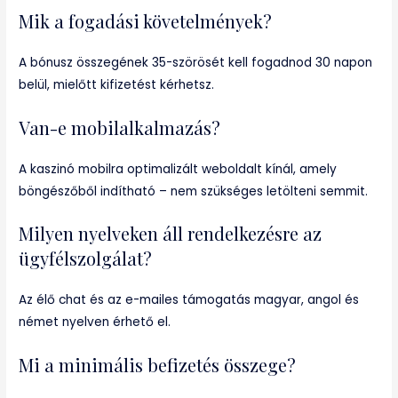
Mik a fogadási követelmények?
A bónusz összegének 35-szörösét kell fogadnod 30 napon
belül, mielőtt kifizetést kérhetsz.
Van-e mobilalkalmazás?
A kaszinó mobilra optimalizált weboldalt kínál, amely
böngészőből indítható – nem szükséges letölteni semmit.
Milyen nyelveken áll rendelkezésre az
ügyfélszolgálat?
Az élő chat és az e-mailes támogatás magyar, angol és
német nyelven érhető el.
Mi a minimális befizetés összege?