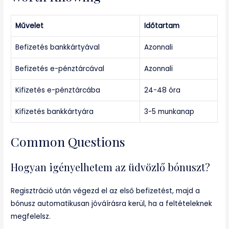
Művelet
Időtartam
Befizetés bankkártyával
Azonnali
Befizetés e-pénztárcával
Azonnali
Kifizetés e-pénztárcába
24-48 óra
Kifizetés bankkártyára
3-5 munkanap
Common Questions
Hogyan igényelhetem az üdvözlő bónuszt?
Regisztráció után végezd el az első befizetést, majd a
bónusz automatikusan jóváírásra kerül, ha a feltételeknek
megfelelsz.