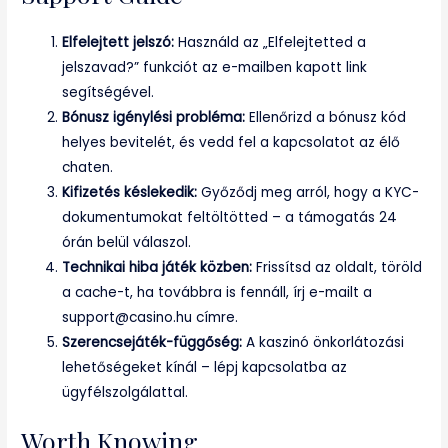
Elfelejtett jelszó:
Használd az „Elfelejtetted a
jelszavad?” funkciót az e-mailben kapott link
segítségével.
Bónusz igénylési probléma:
Ellenőrizd a bónusz kód
helyes bevitelét, és vedd fel a kapcsolatot az élő
chaten.
Kifizetés késlekedik:
Győződj meg arról, hogy a KYC-
dokumentumokat feltöltötted – a támogatás 24
órán belül válaszol.
Technikai hiba játék közben:
Frissítsd az oldalt, töröld
a cache-t, ha továbbra is fennáll, írj e-mailt a
support@casino.hu címre.
Szerencsejáték-függőség:
A kaszinó önkorlátozási
lehetőségeket kínál – lépj kapcsolatba az
ügyfélszolgálattal.
Worth Knowing