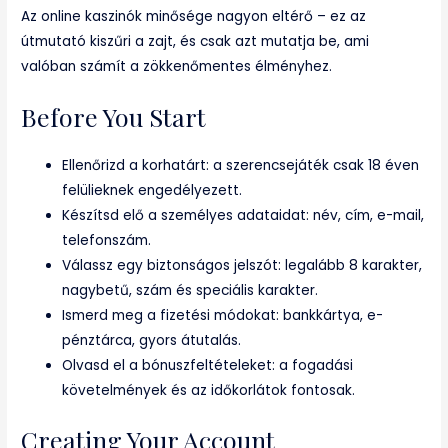
Az online kaszinók minősége nagyon eltérő – ez az
útmutató kiszűri a zajt, és csak azt mutatja be, ami
valóban számít a zökkenőmentes élményhez.
Before You Start
Ellenőrizd a korhatárt: a szerencsejáték csak 18 éven
felülieknek engedélyezett.
Készítsd elő a személyes adataidat: név, cím, e-mail,
telefonszám.
Válassz egy biztonságos jelszót: legalább 8 karakter,
nagybetű, szám és speciális karakter.
Ismerd meg a fizetési módokat: bankkártya, e-
pénztárca, gyors átutalás.
Olvasd el a bónuszfeltételeket: a fogadási
követelmények és az időkorlátok fontosak.
Creating Your Account