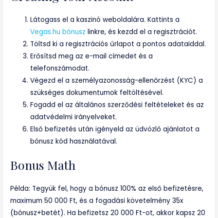
Látogass el a kaszinó weboldalára. Kattints a
Vegas.hu bónusz
linkre, és kezdd el a regisztrációt.
Töltsd ki a regisztrációs űrlapot a pontos adataiddal.
Erősítsd meg az e-mail címedet és a
telefonszámodat.
Végezd el a személyazonosság-ellenőrzést (KYC) a
szükséges dokumentumok feltöltésével.
Fogadd el az általános szerződési feltételeket és az
adatvédelmi irányelveket.
Első befizetés után igényeld az üdvözlő ajánlatot a
bónusz kód használatával.
Bonus Math
Példa: Tegyük fel, hogy a bónusz 100% az első befizetésre,
maximum 50 000 Ft, és a fogadási követelmény 35x
(bónusz+betét). Ha befizetsz 20 000 Ft-ot, akkor kapsz 20