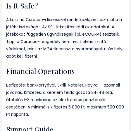
Is It Safe?
A kaszinó Curacao-i licensszel rendelkezik, ami biztosítja a
játék tisztaságát. Az SSL titkosítás védi az adatokat. A
játékokat független ügynökségek (pl. eCOGRA) tesztelik.
Tipp: a Curacao-i engedély nem nyújt olyan szintű
védelmet, mint az MGA-lincensz; a nyeremények után helyi
adót kell fizetni.
Financial Operations
Befizetés: bankkártyával, Skrill, Neteller, PayPal – azonnali
jóváírás. Kifizetés: a kérelem feldolgozása 24-48 óra,
átutalás 1-3 munkanap az elektronikus pénztárcák
esetében. A minimális kifizetés 5 000 Ft, maximum 500 000
Ft naponta.
Support Guide