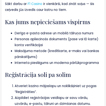
Sākt darbu ar
F1 Casino
ir vienkārši, kad zināt soļus — šis
ceļvedis jūs izvedīs caur katru no tiem.
Kas jums nepieciešams vispirms
Derīga e-pasta adrese un mobilā tālruņa numurs
Personas apliecinošs dokuments (pase vai ID karte)
konta verifikācijai
Maksājuma metode (kredītkarte, e-maks vai bankas
pārskaitījums)
Interneta pieslēgums un moderna pārlūkprogramma
Reģistrācija soli pa solim
Atveriet kazino mājaslapu un noklikšķiniet uz pogas
“Reģistrēties”.
Aizpildiet reģistrācijas veidlapu ar savu vārdu,
uzvārdu, e-pastu, tālruni un dzimšanas datumu.