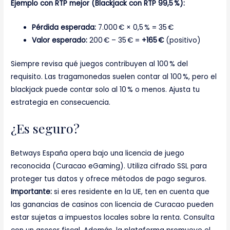
Ejemplo con RTP mejor (Blackjack con RTP 99,5 %):
Pérdida esperada:
7.000 € × 0,5 % = 35 €
Valor esperado:
200 € – 35 € =
+165 €
(positivo)
Siempre revisa qué juegos contribuyen al 100 % del
requisito. Las tragamonedas suelen contar al 100 %, pero el
blackjack puede contar solo al 10 % o menos. Ajusta tu
estrategia en consecuencia.
¿Es seguro?
Betways España opera bajo una licencia de juego
reconocida (Curacao eGaming). Utiliza cifrado SSL para
proteger tus datos y ofrece métodos de pago seguros.
Importante:
si eres residente en la UE, ten en cuenta que
las ganancias de casinos con licencia de Curacao pueden
estar sujetas a impuestos locales sobre la renta. Consulta