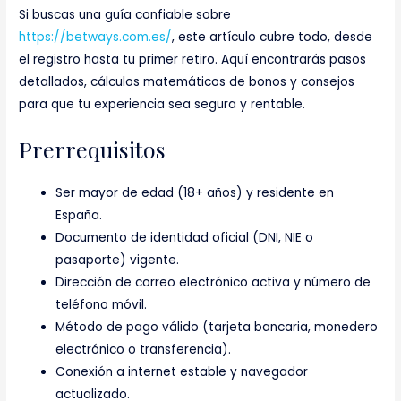
Si buscas una guía confiable sobre
https://betways.com.es/
, este artículo cubre todo, desde
el registro hasta tu primer retiro. Aquí encontrarás pasos
detallados, cálculos matemáticos de bonos y consejos
para que tu experiencia sea segura y rentable.
Prerrequisitos
Ser mayor de edad (18+ años) y residente en
España.
Documento de identidad oficial (DNI, NIE o
pasaporte) vigente.
Dirección de correo electrónico activa y número de
teléfono móvil.
Método de pago válido (tarjeta bancaria, monedero
electrónico o transferencia).
Conexión a internet estable y navegador
actualizado.