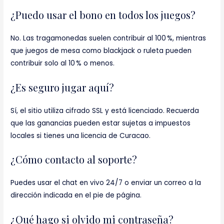
¿Puedo usar el bono en todos los juegos?
No. Las tragamonedas suelen contribuir al 100 %, mientras
que juegos de mesa como blackjack o ruleta pueden
contribuir solo al 10 % o menos.
¿Es seguro jugar aquí?
Sí, el sitio utiliza cifrado SSL y está licenciado. Recuerda
que las ganancias pueden estar sujetas a impuestos
locales si tienes una licencia de Curacao.
¿Cómo contacto al soporte?
Puedes usar el chat en vivo 24/7 o enviar un correo a la
dirección indicada en el pie de página.
¿Qué hago si olvido mi contraseña?