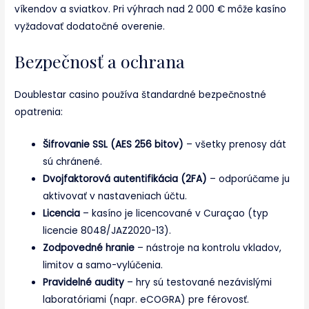
víkendov a sviatkov. Pri výhrach nad 2 000 € môže kasíno
vyžadovať dodatočné overenie.
Bezpečnosť a ochrana
Doublestar casino používa štandardné bezpečnostné
opatrenia:
Šifrovanie SSL (AES 256 bitov)
– všetky prenosy dát
sú chránené.
Dvojfaktorová autentifikácia (2FA)
– odporúčame ju
aktivovať v nastaveniach účtu.
Licencia
– kasíno je licencované v Curaçao (typ
licencie 8048/JAZ2020-13).
Zodpovedné hranie
– nástroje na kontrolu vkladov,
limitov a samo-vylúčenia.
Pravidelné audity
– hry sú testované nezávislými
laboratóriami (napr. eCOGRA) pre férovosť.