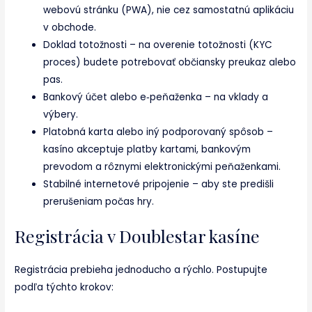
webovú stránku (PWA), nie cez samostatnú aplikáciu
v obchode.
Doklad totožnosti – na overenie totožnosti (KYC
proces) budete potrebovať občiansky preukaz alebo
pas.
Bankový účet alebo e‑peňaženka – na vklady a
výbery.
Platobná karta alebo iný podporovaný spôsob –
kasíno akceptuje platby kartami, bankovým
prevodom a rôznymi elektronickými peňaženkami.
Stabilné internetové pripojenie – aby ste predišli
prerušeniam počas hry.
Registrácia v Doublestar kasíne
Registrácia prebieha jednoducho a rýchlo. Postupujte
podľa týchto krokov: