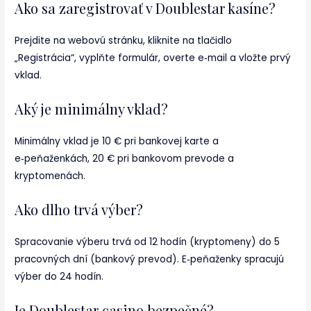
Ako sa zaregistrovať v Doublestar kasíne?
Prejdite na webovú stránku, kliknite na tlačidlo
„Registrácia“, vyplňte formulár, overte e‑mail a vložte prvý
vklad.
Aký je minimálny vklad?
Minimálny vklad je 10 € pri bankovej karte a
e‑peňaženkách, 20 € pri bankovom prevode a
kryptomenách.
Ako dlho trvá výber?
Spracovanie výberu trvá od 12 hodín (kryptomeny) do 5
pracovných dní (bankový prevod). E‑peňaženky spracujú
výber do 24 hodín.
Je Doublestar casino bezpečné?