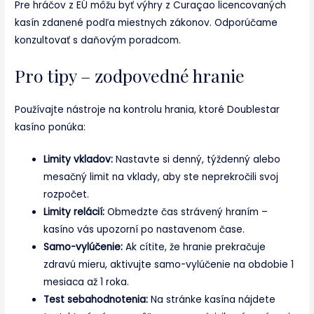
Pre hráčov z EÚ môžu byť výhry z Curaçao licencovaných
kasín zdanené podľa miestnych zákonov. Odporúčame
konzultovať s daňovým poradcom.
Pro tipy – zodpovedné hranie
Používajte nástroje na kontrolu hrania, ktoré Doublestar
kasíno ponúka:
Limity vkladov:
Nastavte si denný, týždenný alebo
mesačný limit na vklady, aby ste neprekročili svoj
rozpočet.
Limity relácií:
Obmedzte čas strávený hraním –
kasíno vás upozorní po nastavenom čase.
Samo-vylúčenie:
Ak cítite, že hranie prekračuje
zdravú mieru, aktivujte samo-vylúčenie na obdobie 1
mesiaca až 1 roka.
Test sebahodnotenia:
Na stránke kasína nájdete