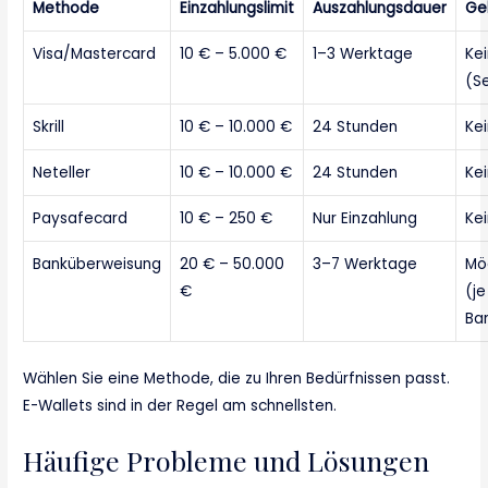
Methode
Einzahlungslimit
Auszahlungsdauer
Ge
Visa/Mastercard
10 € – 5.000 €
1–3 Werktage
Ke
(S
Skrill
10 € – 10.000 €
24 Stunden
Ke
Neteller
10 € – 10.000 €
24 Stunden
Ke
Paysafecard
10 € – 250 €
Nur Einzahlung
Ke
Banküberweisung
20 € – 50.000
3–7 Werktage
Mö
€
(j
Ba
Wählen Sie eine Methode, die zu Ihren Bedürfnissen passt.
E-Wallets sind in der Regel am schnellsten.
Häufige Probleme und Lösungen