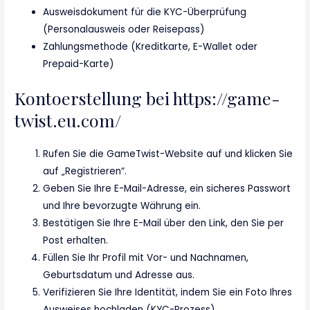
Ausweisdokument für die KYC-Überprüfung
(Personalausweis oder Reisepass)
Zahlungsmethode (Kreditkarte, E-Wallet oder
Prepaid-Karte)
Kontoerstellung bei
https://game-
twist.eu.com/
Rufen Sie die GameTwist-Website auf und klicken Sie
auf „Registrieren“.
Geben Sie Ihre E-Mail-Adresse, ein sicheres Passwort
und Ihre bevorzugte Währung ein.
Bestätigen Sie Ihre E-Mail über den Link, den Sie per
Post erhalten.
Füllen Sie Ihr Profil mit Vor- und Nachnamen,
Geburtsdatum und Adresse aus.
Verifizieren Sie Ihre Identität, indem Sie ein Foto Ihres
Ausweises hochladen (KYC-Prozess).