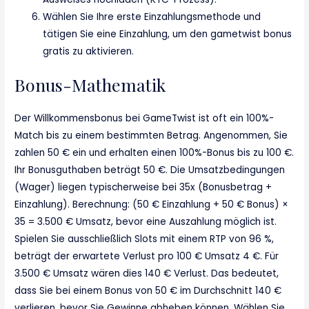
Wählen Sie Ihre erste Einzahlungsmethode und
tätigen Sie eine Einzahlung, um den gametwist bonus
gratis zu aktivieren.
Bonus-Mathematik
Der Willkommensbonus bei GameTwist ist oft ein 100%-
Match bis zu einem bestimmten Betrag. Angenommen, Sie
zahlen 50 € ein und erhalten einen 100%-Bonus bis zu 100 €.
Ihr Bonusguthaben beträgt 50 €. Die Umsatzbedingungen
(Wager) liegen typischerweise bei 35x (Bonusbetrag +
Einzahlung). Berechnung: (50 € Einzahlung + 50 € Bonus) ×
35 = 3.500 € Umsatz, bevor eine Auszahlung möglich ist.
Spielen Sie ausschließlich Slots mit einem RTP von 96 %,
beträgt der erwartete Verlust pro 100 € Umsatz 4 €. Für
3.500 € Umsatz wären dies 140 € Verlust. Das bedeutet,
dass Sie bei einem Bonus von 50 € im Durchschnitt 140 €
verlieren, bevor Sie Gewinne abheben können. Wählen Sie