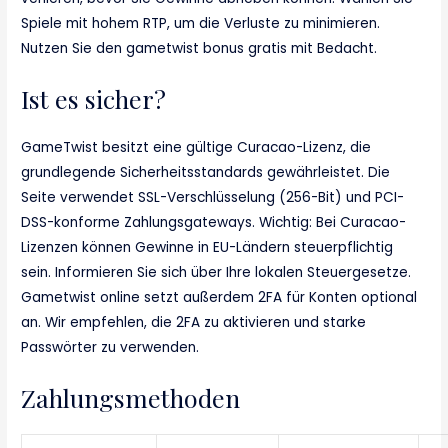
Spiele mit hohem RTP, um die Verluste zu minimieren.
Nutzen Sie den gametwist bonus gratis mit Bedacht.
Ist es sicher?
GameTwist besitzt eine gültige Curacao-Lizenz, die
grundlegende Sicherheitsstandards gewährleistet. Die
Seite verwendet SSL-Verschlüsselung (256-Bit) und PCI-
DSS-konforme Zahlungsgateways. Wichtig: Bei Curacao-
Lizenzen können Gewinne in EU-Ländern steuerpflichtig
sein. Informieren Sie sich über Ihre lokalen Steuergesetze.
Gametwist online setzt außerdem 2FA für Konten optional
an. Wir empfehlen, die 2FA zu aktivieren und starke
Passwörter zu verwenden.
Zahlungsmethoden