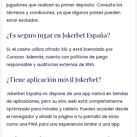
jugadores que realicen su primer depósito. Consulta los
términos y condiciones, ya que algunos países pueden
estar excluidos.
¿Es seguro jugar en Jokerbet España?
Sí, el casino utiliza cifrado SSL y está licenciado por
Curazao. Además, cuenta con políticas de juego
responsable y auditorías externas de RNG.
¿Tiene aplicación móvil Jokerbet?
Jokerbet España no dispone de una app nativa en tiendas
de aplicaciones, pero su sitio web está completamente
optimizado para móviles y tablets. Puedes acceder desde
el navegador y añadir la página a tu pantalla de inicio
como una PWA para una experiencia similar a una app.