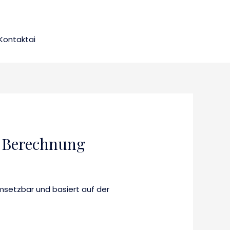
Kontaktai
d Berechnung
 umsetzbar und basiert auf der