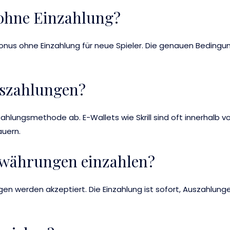
 ohne Einzahlung?
onus ohne Einzahlung für neue Spieler. Die genauen Bedingun
uszahlungen?
ahlungsmethode ab. E-Wallets wie Skrill sind oft innerhalb 
auern.
owährungen einzahlen?
en werden akzeptiert. Die Einzahlung ist sofort, Auszahlunge