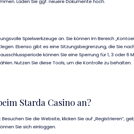
timmen. Laden Sie ggf. neuere Dokumente hoch.
ngsvolle Spielwerkzeuge an. Sie können im Bereich „Kontoei
stlegen. Ebenso gibt es eine Sitzungsbegrenzung, die Sie nac
stausschlussperiode können Sie eine Sperrung für 1, 3 oder 
len. Nutzen Sie diese Tools, um die Kontrolle zu behalten.
beim Starda Casino an?
: Besuchen Sie die Website, klicken Sie auf „Registrieren“, g
 können Sie sich einloggen.