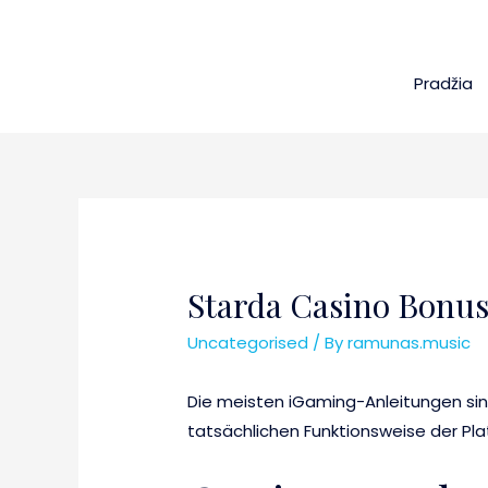
Pradžia
Starda Casino Bonu
Uncategorised
/ By
ramunas.music
Die meisten iGaming-Anleitungen sind 
tatsächlichen Funktionsweise der Pla