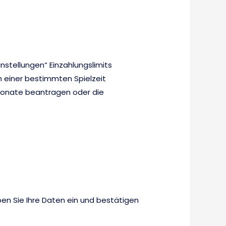
nstellungen“ Einzahlungslimits
h einer bestimmten Spielzeit
6 Monate beantragen oder die
eben Sie Ihre Daten ein und bestätigen