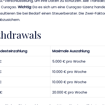
-Verschlüsselung, um Ihre Daten zu schützen. Alle Transakti
n Curaçao.
Wichtig:
Da es sich um eine Curaçao-Lizenz hande
sultieren Sie bei Bedarf einen Steuerberater. Die Zwei-Fakto
abzusichern.
thdrawals
ndesteinzahlung
Maximale Auszahlung
€
5.000 € pro Woche
€
10.000 € pro Woche
€
10.000 € pro Woche
 €
20.000 € pro Woche