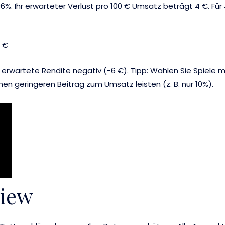
. Ihr erwarteter Verlust pro 100 € Umsatz beträgt 4 €. Für 
6 €
die erwartete Rendite negativ (-6 €). Tipp: Wählen Sie Spiel
nen geringeren Beitrag zum Umsatz leisten (z. B. nur 10%).
view