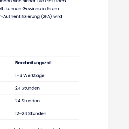
onen sind sicher. Die Plattform
lt, können Gewinne in Ihrem
r-Authentifizierung (2FA) wird
Bearbeitungszeit
1–3 Werktage
24 Stunden
24 Stunden
12–24 Stunden