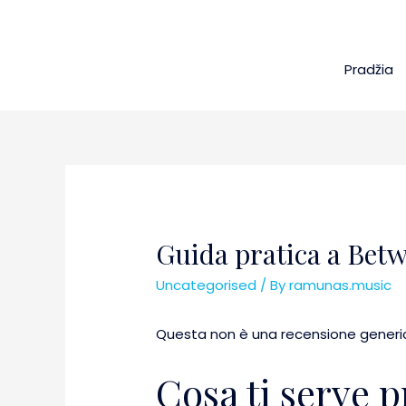
Pradžia
Guida pratica a Betwa
Uncategorised
/ By
ramunas.music
Questa non è una recensione generica
Cosa ti serve 