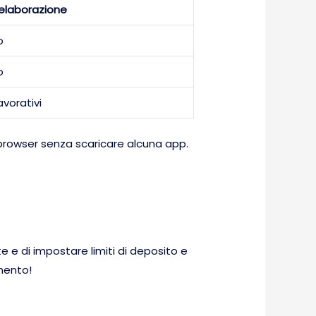
elaborazione
o
o
lavorativi
l browser senza scaricare alcuna app.
e e di impostare limiti di deposito e
imento!