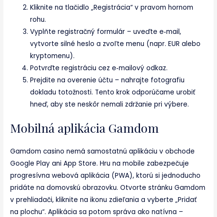
Kliknite na tlačidlo „Registrácia“ v pravom hornom
rohu.
Vyplňte registračný formulár – uveďte e‑mail,
vytvorte silné heslo a zvoľte menu (napr. EUR alebo
kryptomenu).
Potvrďte registráciu cez e‑mailový odkaz.
Prejdite na overenie účtu – nahrajte fotografiu
dokladu totožnosti. Tento krok odporúčame urobiť
hneď, aby ste neskôr nemali zdržanie pri výbere.
Mobilná aplikácia Gamdom
Gamdom casino nemá samostatnú aplikáciu v obchode
Google Play ani App Store. Hru na mobile zabezpečuje
progresívna webová aplikácia (PWA), ktorú si jednoducho
pridáte na domovskú obrazovku. Otvorte stránku Gamdom
v prehliadači, kliknite na ikonu zdieľania a vyberte „Pridať
na plochu“. Aplikácia sa potom správa ako natívna –