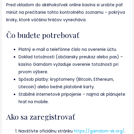
Pred vkladom do akéhokoľvek online kasína si urobte päť
minút na prečítanie tohto kontrolného zoznamu – pokrýva
kroky, ktoré väčšina hráčov vynecháva.
Čo budete potrebovať
Platný e‑mail a telefónne číslo na overenie účtu.
Doklad totožnosti (občiansky preukaz alebo pas) –
kasíno Gamdom vyžaduje overenie totožnosti pri
prvom výbere.
Spôsob platby: kryptomeny (Bitcoin, Ethereum,
Litecoin) alebo bežné platobné karty.
Stabilné internetové pripojenie – najmä ak plánujete
hrať na mobile.
Ako sa zaregistrovať
Navštívte oficiálnu stránku
https://gamdom-sk.org/
.