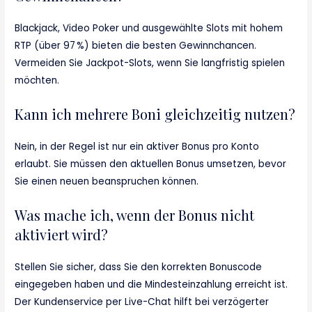
Blackjack, Video Poker und ausgewählte Slots mit hohem
RTP (über 97 %) bieten die besten Gewinnchancen.
Vermeiden Sie Jackpot-Slots, wenn Sie langfristig spielen
möchten.
Kann ich mehrere Boni gleichzeitig nutzen?
Nein, in der Regel ist nur ein aktiver Bonus pro Konto
erlaubt. Sie müssen den aktuellen Bonus umsetzen, bevor
Sie einen neuen beanspruchen können.
Was mache ich, wenn der Bonus nicht
aktiviert wird?
Stellen Sie sicher, dass Sie den korrekten Bonuscode
eingegeben haben und die Mindesteinzahlung erreicht ist.
Der Kundenservice per Live-Chat hilft bei verzögerter