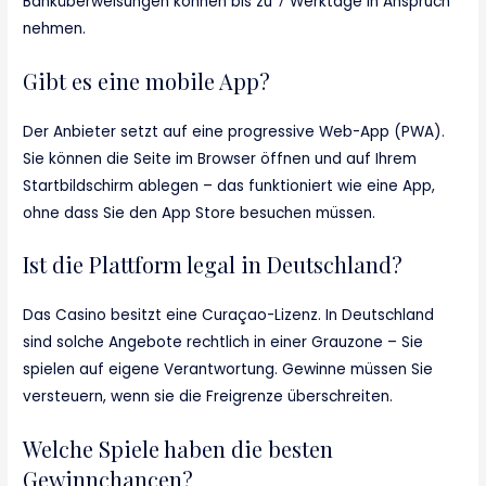
Banküberweisungen können bis zu 7 Werktage in Anspruch
nehmen.
Gibt es eine mobile App?
Der Anbieter setzt auf eine progressive Web-App (PWA).
Sie können die Seite im Browser öffnen und auf Ihrem
Startbildschirm ablegen – das funktioniert wie eine App,
ohne dass Sie den App Store besuchen müssen.
Ist die Plattform legal in Deutschland?
Das Casino besitzt eine Curaçao-Lizenz. In Deutschland
sind solche Angebote rechtlich in einer Grauzone – Sie
spielen auf eigene Verantwortung. Gewinne müssen Sie
versteuern, wenn sie die Freigrenze überschreiten.
Welche Spiele haben die besten
Gewinnchancen?