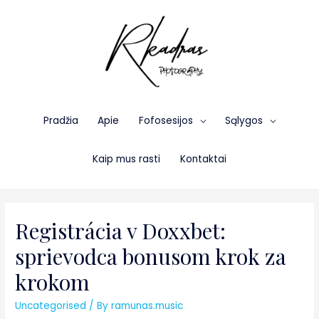
Pradžia
Apie
Fofosesijos
Sąlygos
Kaip mus rasti
Kontaktai
Registrácia v Doxxbet:
sprievodca bonusom krok za
krokom
Uncategorised
/ By
ramunas.music