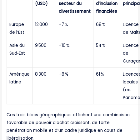
(USD)
secteur du
d’inclusion
principa
divertissement
financière
Europe
12 000
+7 %
68 %
Licence
de l’Est
de Malt
Asie du
9 500
+10 %
54 %
Licence
Sud‑Est
de
Curaça
Amérique
8 300
+8 %
61 %
Licence
latine
locales
(ex.
Panama
Ces trois blocs géographiques affichent une combinaison
favorable de pouvoir d’achat croissant, de forte
pénétration mobile et d’un cadre juridique en cours de
libéralisation.