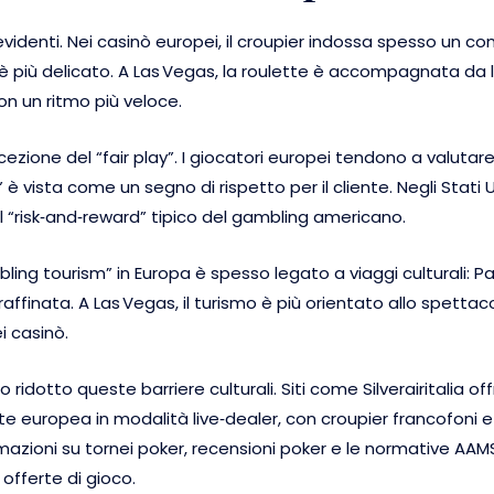
videnti. Nei casinò europei, il croupier indossa spesso un c
 è più delicato. A Las Vegas, la roulette è accompagnata da 
con un ritmo più veloce.
cezione del “fair play”. I giocatori europei tendono a valutar
 è vista come un segno di rispetto per il cliente. Negli Stati 
 “risk‑and‑reward” tipico del gambling americano.
mbling tourism” in Europa è spesso legato a viaggi culturali: P
raffinata. A Las Vegas, il turismo è più orientato allo spetta
ei casinò.
 ridotto queste barriere culturali. Siti come Silverairitalia o
tte europea in modalità live‑dealer, con croupier francofoni e
mazioni su tornei poker, recensioni poker e le normative AAM
offerte di gioco.