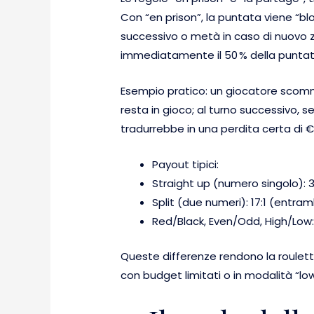
Con “en prison”, la puntata viene “bl
successivo o metà in caso di nuovo 
immediatamente il 50 % della puntata
Esempio pratico: un giocatore scommet
resta in gioco; al turno successivo, 
tradurrebbe in una perdita certa di €
Payout tipici:
Straight up (numero singolo): 
Split (due numeri): 17:1 (entram
Red/Black, Even/Odd, High/Low: 1
Queste differenze rendono la roulette
con budget limitati o in modalità “lo