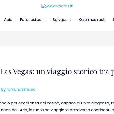
Apie
Fofosesijos
Sąlygos
Kaip mus rasti
Las Vegas: un viaggio storico tra p
 By
ramunas.music
 simbolo per eccellenza del casinò, capace di unire eleganza,
 al neon del Strip, la ruota ha viaggiato attraverso continenti 