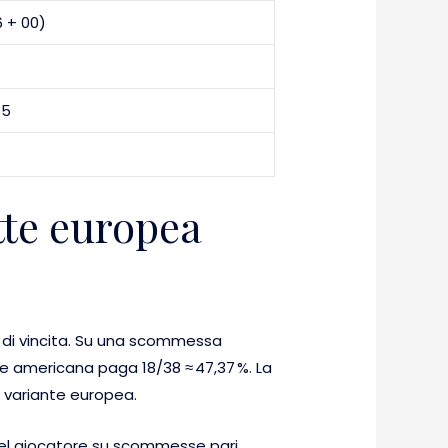
6 + 00)
65
ette europea
 di vincita. Su una scommessa
one americana paga 18/38 ≈ 47,37 %. La
a variante europea.
 del giocatore su scommesse pari.