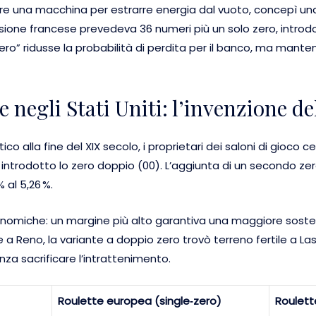
are una macchina per estrarre energia dal vuoto, concepì una
ersione francese prevedeva 36 numeri più un solo zero, intro
ero” ridusse la probabilità di perdita per il banco, ma mante
te negli Stati Uniti: l’invenzione d
ico alla fine del XIX secolo, i proprietari dei saloni di gio
 introdotto lo zero doppio (00). L’aggiunta di un secondo zer
 al 5,26 %.
omiche: un margine più alto garantiva una maggiore sosten
 a Reno, la variante a doppio zero trovò terreno fertile a Las
nza sacrificare l’intrattenimento.
Roulette europea (single‑zero)
Roulett