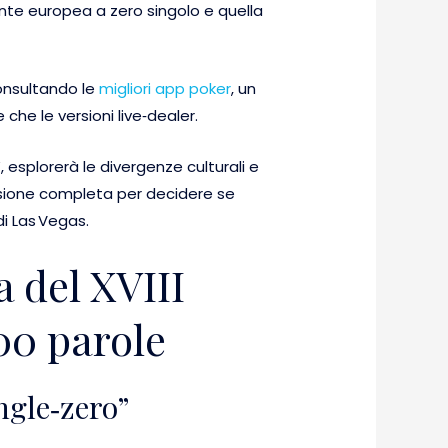
iante europea a zero singolo e quella
consultando le
migliori app poker
, un
che le versioni live‑dealer.
 esplorerà le divergenze culturali e
visione completa per decidere se
i Las Vegas.
a del XVIII
400 parole
ingle‑zero”