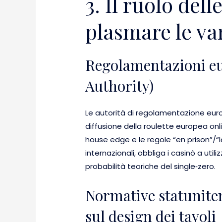
3. Il ruolo dell
plasmare le var
Regolamentazioni e
Authority)
Le autorità di regolamentazione eur
diffusione della roulette europea on
house edge e le regole “en prison”/“la
internazionali, obbliga i casinò a util
probabilità teoriche del single‑zero.
Normative statuniten
sul design dei tavoli