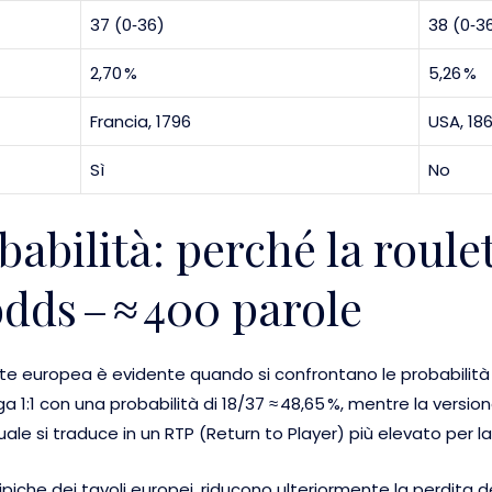
37 (0‑36)
38 (0‑3
2,70 %
5,26 %
Francia, 1796
USA, 18
Sì
No
babilità: perché la roul
odds – ≈ 400 parole
tte europea è evidente quando si confrontano le probabilità
a 1:1 con una probabilità di 18/37 ≈ 48,65 %, mentre la versi
ale si traduce in un RTP (Return to Player) più elevato per l
 tipiche dei tavoli europei, riducono ulteriormente la perdita