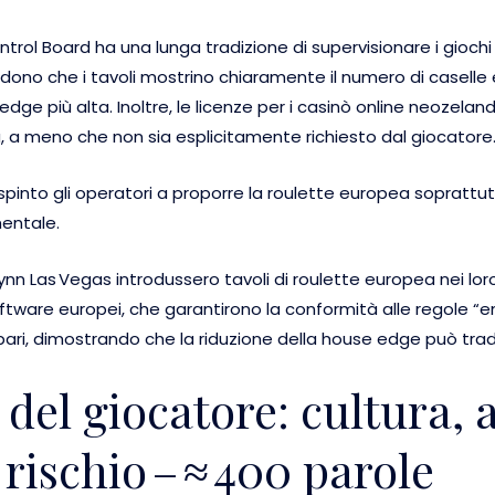
ntrol Board ha una lunga tradizione di supervisionare i giochi 
iedono che i tavoli mostrino chiaramente il numero di casell
ge più alta. Inoltre, le licenze per i casinò online neozeland
a, a meno che non sia esplicitamente richiesto dal giocatore
into gli operatori a proporre la roulette europea soprattu
mentale.
 Wynn Las Vegas introdussero tavoli di roulette europea nei loro
ftware europei, che garantirono la conformità alle regole “en
ari, dimostrando che la riduzione della house edge può trad
 del giocatore: cultura,
rischio – ≈ 400 parole