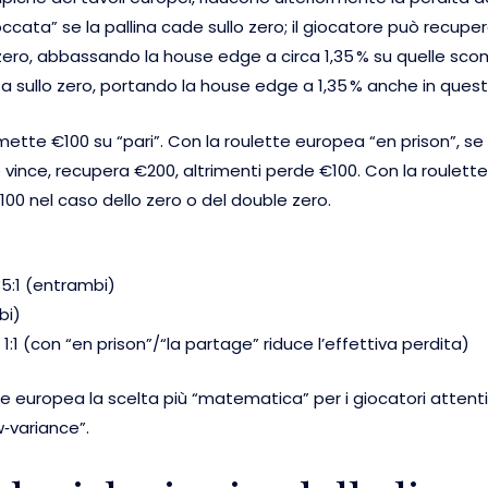
occata” se la pallina cade sullo zero; il giocatore può recupe
zero, abbassando la house edge a circa 1,35 % su quelle sco
 sullo zero, portando la house edge a 1,35 % anche in ques
te €100 su “pari”. Con la roulette europea “en prison”, se l
se vince, recupera €200, altrimenti perde €100. Con la roulett
100 nel caso dello zero o del double zero.
35:1 (entrambi)
bi)
:1 (con “en prison”/“la partage” riduce l’effettiva perdita)
 europea la scelta più “matematica” per i giocatori attenti 
w‑variance”.