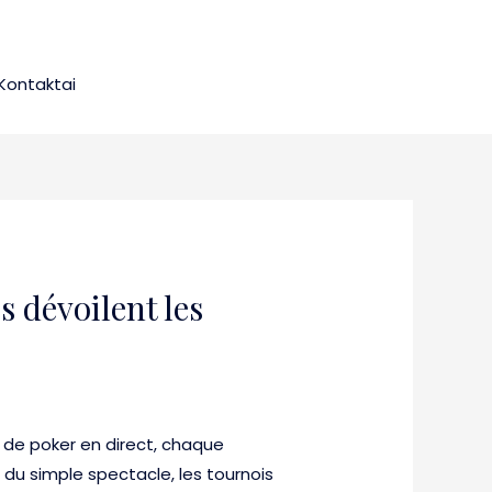
Kontaktai
 dévoilent les
s de poker en direct, chaque
 du simple spectacle, les tournois