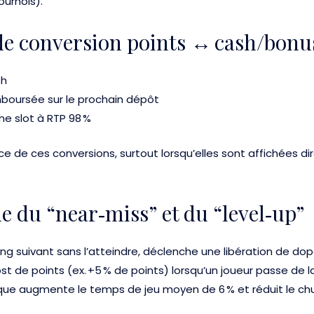
ournois).
de conversion points ↔ cash/bonu
sh
mboursée sur le prochain dépôt
une slot à RTP 98 %
ce de ces conversions, surtout lorsqu’elles sont affichées 
 du “near‑miss” et du “level‑up”
 rang suivant sans l’atteindre, déclenche une libération de dop
 de points (ex. +5 % de points) lorsqu’un joueur passe de la 
ique augmente le temps de jeu moyen de 6 % et réduit le ch