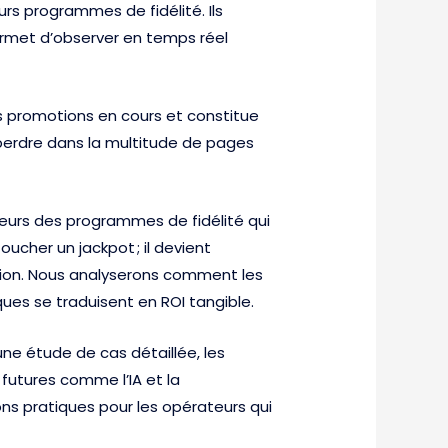
urs programmes de fidélité. Ils
ermet d’observer en temps réel
les promotions en cours et constitue
perdre dans la multitude de pages
ateurs des programmes de fidélité qui
oucher un jackpot ; il devient
tion. Nous analyserons comment les
ques se traduisent en ROI tangible.
 une étude de cas détaillée, les
 futures comme l’IA et la
ns pratiques pour les opérateurs qui