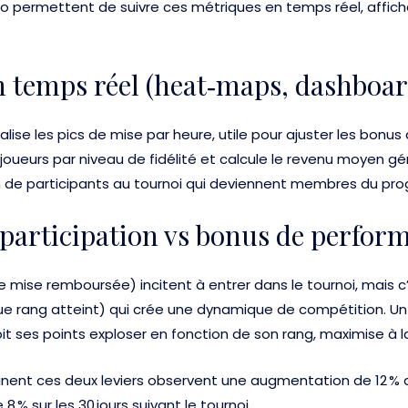
o permettent de suivre ces métriques en temps réel, affich
n temps réel (heat‑maps, dashboar
ualise les pics de mise par heure, utile pour ajuster les bonus 
joueurs par niveau de fidélité et calcule le revenu moyen 
n de participants au tournoi qui deviennent membres du pr
 participation vs bonus de perfor
 de mise remboursée) incitent à entrer dans le tournoi, mais
que rang atteint) qui crée une dynamique de compétition. U
oit ses points exploser en fonction de son rang, maximise à la 
binent ces deux leviers observent une augmentation de 12 
8 % sur les 30 jours suivant le tournoi.