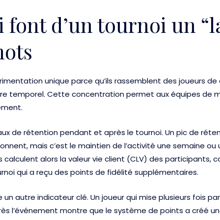
i font d’un tournoi un “
mots
érimentation unique parce qu’ils rassemblent des joueurs de d
e temporel. Cette concentration permet aux équipes de m
tement.
e taux de rétention pendant et après le tournoi. Un pic de ré
onnent, mais c’est le maintien de l’activité une semaine ou u
calculent alors la valeur vie client (CLV) des participants,
rnoi qui a reçu des points de fidélité supplémentaires.
 un autre indicateur clé. Un joueur qui mise plusieurs fois pa
après l’événement montre que le système de points a créé u