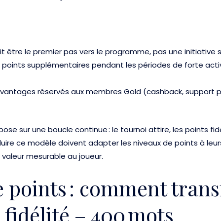
oit être le premier pas vers le programme, pas une initiative
es points supplémentaires pendant les périodes de forte acti
 avantages réservés aux membres Gold (cashback, support 
ose sur une boucle continue : le tournoi attire, les points fi
ire ce modèle doivent adapter les niveaux de points à leurs 
valeur mesurable au joueur.
points : comment trans
fidélité – 400 mots