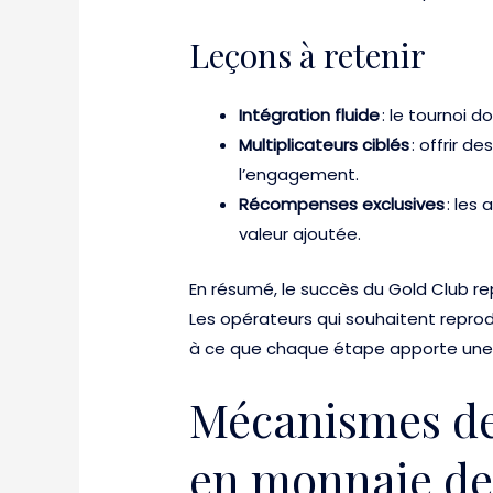
Leçons à retenir
Intégration fluide
: le tournoi d
Multiplicateurs ciblés
: offrir d
l’engagement.
Récompenses exclusives
: les
valeur ajoutée.
En résumé, le succès du Gold Club rep
Les opérateurs qui souhaitent reprodu
à ce que chaque étape apporte une 
Mécanismes de 
en monnaie de 