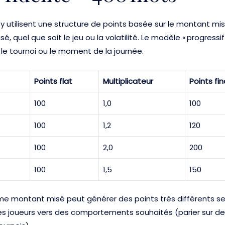
 utilisent une structure de points basée sur le montant misé
, quel que soit le jeu ou la volatilité. Le modèle « progressif
s le tournoi ou le moment de la journée.
Points flat
Multiplicateur
Points fi
100
1,0
100
100
1,2
120
100
2,0
200
100
1,5
150
ontant misé peut générer des points très différents selon
s joueurs vers des comportements souhaités (parier sur des