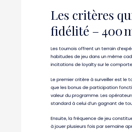
Les critères qu
fidélité – 400 
Les tournois offrent un terrain d’exp
habitudes de jeu dans un même cadr
incitations de loyalty sur le compor
Le premier critère à surveiller est l
que les bonus de participation foncti
valeur du programme. Les opérateurs 
standard à celui d’un gagnant de tou
Ensuite, la fréquence de jeu constitue
à jouer plusieurs fois par semaine 