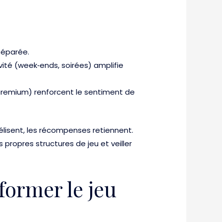
 séparée.
vité (week‑ends, soirées) amplifie
premium) renforcent le sentiment de
délisent, les récompenses retiennent.
propres structures de jeu et veiller
former le jeu