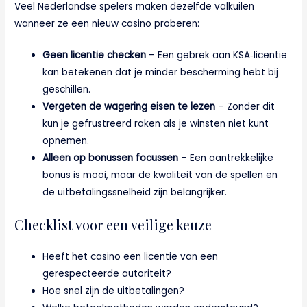
Veel Nederlandse spelers maken dezelfde valkuilen
wanneer ze een nieuw casino proberen:
Geen licentie checken
– Een gebrek aan KSA‑licentie
kan betekenen dat je minder bescherming hebt bij
geschillen.
Vergeten de wagering eisen te lezen
– Zonder dit
kun je gefrustreerd raken als je winsten niet kunt
opnemen.
Alleen op bonussen focussen
– Een aantrekkelijke
bonus is mooi, maar de kwaliteit van de spellen en
de uitbetalingssnelheid zijn belangrijker.
Checklist voor een veilige keuze
Heeft het casino een licentie van een
gerespecteerde autoriteit?
Hoe snel zijn de uitbetalingen?