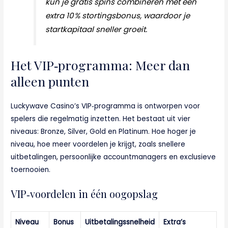
kun je gratis spins combineren met een
extra 10 % stortingsbonus, waardoor je
startkapitaal sneller groeit.
Het VIP‑programma: Meer dan
alleen punten
Luckywave Casino’s VIP‑programma is ontworpen voor
spelers die regelmatig inzetten. Het bestaat uit vier
niveaus: Bronze, Silver, Gold en Platinum. Hoe hoger je
niveau, hoe meer voordelen je krijgt, zoals snellere
uitbetalingen, persoonlijke accountmanagers en exclusieve
toernooien.
VIP‑voordelen in één oogopslag
Niveau
Bonus
Uitbetalingssnelheid
Extra’s