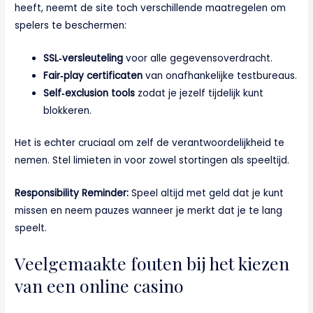
heeft, neemt de site toch verschillende maatregelen om
spelers te beschermen:
SSL‑versleuteling
voor alle gegevensoverdracht.
Fair‑play certificaten
van onafhankelijke testbureaus.
Self‑exclusion tools
zodat je jezelf tijdelijk kunt
blokkeren.
Het is echter cruciaal om zelf de verantwoordelijkheid te
nemen. Stel limieten in voor zowel stortingen als speeltijd.
Responsibility Reminder:
Speel altijd met geld dat je kunt
missen en neem pauzes wanneer je merkt dat je te lang
speelt.
Veelgemaakte fouten bij het kiezen
van een online casino