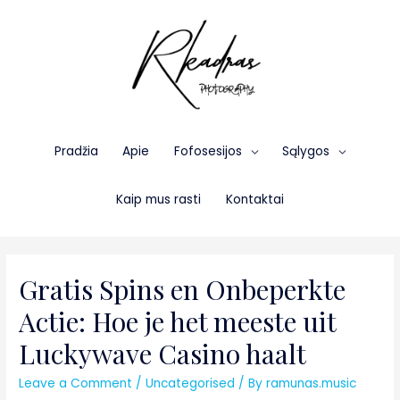
Pradžia
Apie
Fofosesijos
Sąlygos
Kaip mus rasti
Kontaktai
Gratis Spins en Onbeperkte
Actie: Hoe je het meeste uit
Luckywave Casino haalt
Leave a Comment
/
Uncategorised
/ By
ramunas.music