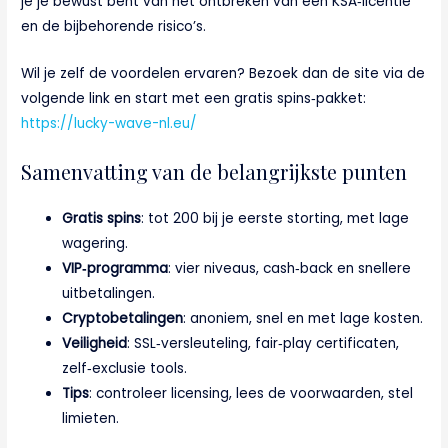
je je bewust bent van het ontbreken van een KSA‑licentie
en de bijbehorende risico’s.
Wil je zelf de voordelen ervaren? Bezoek dan de site via de
volgende link en start met een gratis spins‑pakket:
https://lucky-wave-nl.eu/
Samenvatting van de belangrijkste punten
Gratis spins
: tot 200 bij je eerste storting, met lage
wagering.
VIP‑programma
: vier niveaus, cash‑back en snellere
uitbetalingen.
Cryptobetalingen
: anoniem, snel en met lage kosten.
Veiligheid
: SSL‑versleuteling, fair‑play certificaten,
zelf‑exclusie tools.
Tips
: controleer licensing, lees de voorwaarden, stel
limieten.