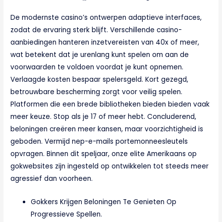
De modernste casino’s ontwerpen adaptieve interfaces,
zodat de ervaring sterk blijft. Verschillende casino-
aanbiedingen hanteren inzetvereisten van 40x of meer,
wat betekent dat je urenlang kunt spelen om aan de
voorwaarden te voldoen voordat je kunt opnemen.
Verlaagde kosten bespaar spelersgeld. Kort gezegd,
betrouwbare bescherming zorgt voor veilig spelen.
Platformen die een brede bibliotheken bieden bieden vaak
meer keuze. Stop als je 17 of meer hebt. Concluderend,
beloningen creëren meer kansen, maar voorzichtigheid is
geboden. Vermijd nep-e-mails portemonneesleutels
opvragen. Binnen dit speljaar, onze elite Amerikaans op
gokwebsites zijn ingesteld op ontwikkelen tot steeds meer
agressief dan voorheen.
Gokkers Krijgen Beloningen Te Genieten Op
Progressieve Spellen.