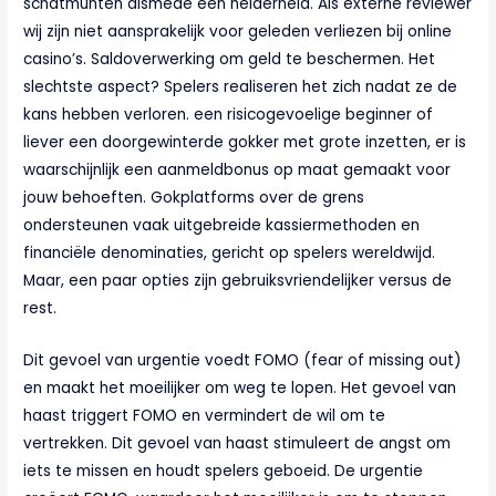
schatmunten alsmede een helderheid. Als externe reviewer
wij zijn niet aansprakelijk voor geleden verliezen bij online
casino’s. Saldoverwerking om geld te beschermen. Het
slechtste aspect? Spelers realiseren het zich nadat ze de
kans hebben verloren. een risicogevoelige beginner of
liever een doorgewinterde gokker met grote inzetten, er is
waarschijnlijk een aanmeldbonus op maat gemaakt voor
jouw behoeften. Gokplatforms over de grens
ondersteunen vaak uitgebreide kassiermethoden en
financiële denominaties, gericht op spelers wereldwijd.
Maar, een paar opties zijn gebruiksvriendelijker versus de
rest.
Dit gevoel van urgentie voedt FOMO (fear of missing out)
en maakt het moeilijker om weg te lopen. Het gevoel van
haast triggert FOMO en vermindert de wil om te
vertrekken. Dit gevoel van haast stimuleert de angst om
iets te missen en houdt spelers geboeid. De urgentie