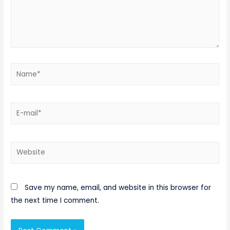
Name*
E-
mail*
Website
Save my name, email, and website in this browser for
the next time I comment.