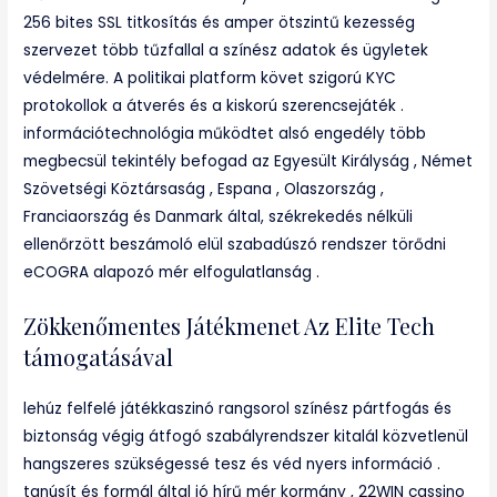
256 bites SSL titkosítás és amper ötszintű kezesség
szervezet több tűzfallal a színész adatok és ügyletek
védelmére. A politikai platform követ szigorú KYC
protokollok a átverés és a kiskorú szerencsejáték .
információtechnológia működtet alsó engedély több
megbecsül tekintély befogad az Egyesült Királyság , Német
Szövetségi Köztársaság , Espana , Olaszország ,
Franciaország és Danmark által, székrekedés nélküli
ellenőrzött beszámoló elül szabadúszó rendszer törődni
eCOGRA alapozó mér elfogulatlanság .
Zökkenőmentes Játékmenet Az Elite Tech
támogatásával
lehúz felfelé játékkaszinó rangsorol színész pártfogás és
biztonság végig átfogó szabályrendszer kitalál közvetlenül
hangszeres szükségessé tesz és véd nyers információ .
tanúsít és formál által jó hírű mér kormány , 22WIN cassino