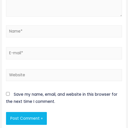
Name*
E-
mail*
Website
Save my name, email, and website in this browser for
the next time I comment.