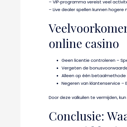
– VIP‑programma vereist veel activit
– Live dealer spellen kunnen hoger
Veelvoorkomend
online casino
Geen licentie controleren – Sp
Vergeten de bonusvoorwaarden 
Alleen op één betaalmethode v
Negeren van klantenservice – 
Door deze valkuilen te vermijden, k
Conclusie: Waa