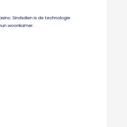
sino. Sindsdien is de technologie
t hun woonkamer.