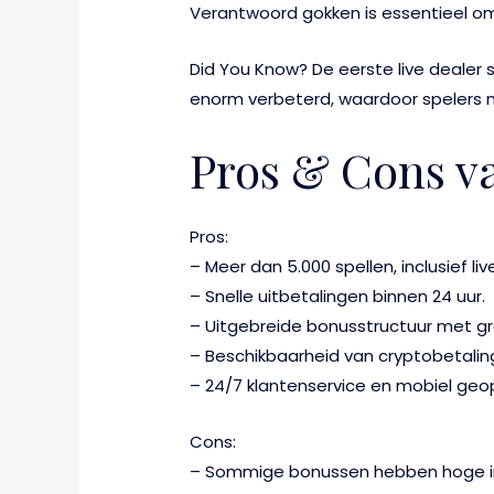
Verantwoord gokken is essentieel om pl
Did You Know? De eerste live dealer 
enorm verbeterd, waardoor spelers n
Pros & Cons v
Pros:
– Meer dan 5.000 spellen, inclusief liv
– Snelle uitbetalingen binnen 24 uur.
– Uitgebreide bonusstructuur met gra
– Beschikbaarheid van cryptobetalin
– 24/7 klantenservice en mobiel geo
Cons:
– Sommige bonussen hebben hoge in