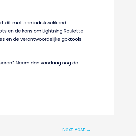
ert dit met een indrukwekkend
lots en de kans om Lightning Roulette
ties en de verantwoordelijke goktools
imaliseren? Neem dan vandaag nog de
Next Post
→