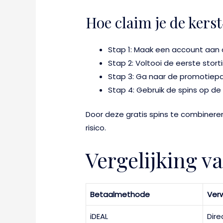
Hoe claim je de kerst
Stap 1: Maak een account aan 
Stap 2: Voltooi de eerste stor
Stap 3: Ga naar de promotiepag
Stap 4: Gebruik de spins op de
Door deze gratis spins te combineren
risico.
Vergelijking 
Betaalmethode
Verw
iDEAL
Dire