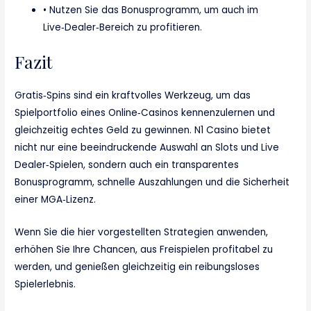
• Nutzen Sie das Bonusprogramm, um auch im
Live‑Dealer‑Bereich zu profitieren.
Fazit
Gratis‑Spins sind ein kraftvolles Werkzeug, um das
Spielportfolio eines Online‑Casinos kennenzulernen und
gleichzeitig echtes Geld zu gewinnen. N1 Casino bietet
nicht nur eine beeindruckende Auswahl an Slots und Live
Dealer‑Spielen, sondern auch ein transparentes
Bonusprogramm, schnelle Auszahlungen und die Sicherheit
einer MGA‑Lizenz.
Wenn Sie die hier vorgestellten Strategien anwenden,
erhöhen Sie Ihre Chancen, aus Freispielen profitabel zu
werden, und genießen gleichzeitig ein reibungsloses
Spielerlebnis.