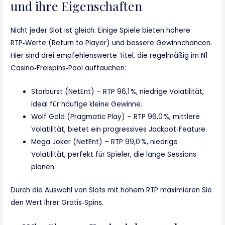
und ihre Eigenschaften
Nicht jeder Slot ist gleich. Einige Spiele bieten höhere
RTP‑Werte (Return to Player) und bessere Gewinnchancen.
Hier sind drei empfehlenswerte Titel, die regelmäßig im N1
Casino‑Freispins‑Pool auftauchen:
Starburst (NetEnt) – RTP 96,1 %, niedrige Volatilität,
ideal für häufige kleine Gewinne.
Wolf Gold (Pragmatic Play) – RTP 96,0 %, mittlere
Volatilität, bietet ein progressives Jackpot‑Feature.
Mega Joker (NetEnt) – RTP 99,0 %, niedrige
Volatilität, perfekt für Spieler, die lange Sessions
planen.
Durch die Auswahl von Slots mit hohem RTP maximieren Sie
den Wert Ihrer Gratis‑Spins.