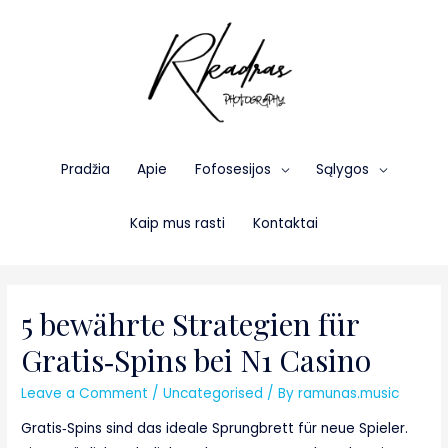
Pradžia
Apie
Fofosesijos
Sąlygos
Kaip mus rasti
Kontaktai
5 bewährte Strategien für
Gratis‑Spins bei N1 Casino
Leave a Comment
/
Uncategorised
/ By
ramunas.music
Gratis‑Spins sind das ideale Sprungbrett für neue Spieler.