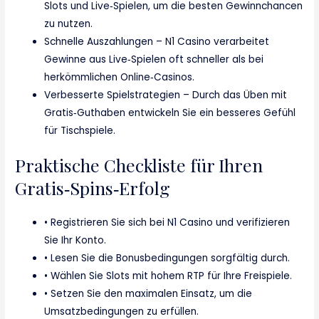
Slots und Live‑Spielen, um die besten Gewinnchancen
zu nutzen.
Schnelle Auszahlungen – N1 Casino verarbeitet
Gewinne aus Live‑Spielen oft schneller als bei
herkömmlichen Online‑Casinos.
Verbesserte Spielstrategien – Durch das Üben mit
Gratis‑Guthaben entwickeln Sie ein besseres Gefühl
für Tischspiele.
Praktische Checkliste für Ihren
Gratis‑Spins‑Erfolg
• Registrieren Sie sich bei N1 Casino und verifizieren
Sie Ihr Konto.
• Lesen Sie die Bonusbedingungen sorgfältig durch.
• Wählen Sie Slots mit hohem RTP für Ihre Freispiele.
• Setzen Sie den maximalen Einsatz, um die
Umsatzbedingungen zu erfüllen.