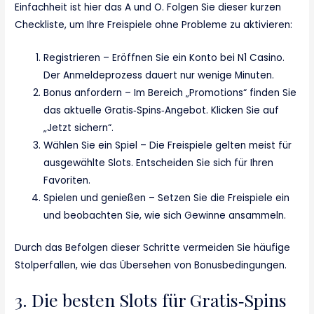
Einfachheit ist hier das A und O. Folgen Sie dieser kurzen
Checkliste, um Ihre Freispiele ohne Probleme zu aktivieren:
Registrieren – Eröffnen Sie ein Konto bei N1 Casino.
Der Anmeldeprozess dauert nur wenige Minuten.
Bonus anfordern – Im Bereich „Promotions“ finden Sie
das aktuelle Gratis‑Spins‑Angebot. Klicken Sie auf
„Jetzt sichern“.
Wählen Sie ein Spiel – Die Freispiele gelten meist für
ausgewählte Slots. Entscheiden Sie sich für Ihren
Favoriten.
Spielen und genießen – Setzen Sie die Freispiele ein
und beobachten Sie, wie sich Gewinne ansammeln.
Durch das Befolgen dieser Schritte vermeiden Sie häufige
Stolperfallen, wie das Übersehen von Bonusbedingungen.
3. Die besten Slots für Gratis‑Spins