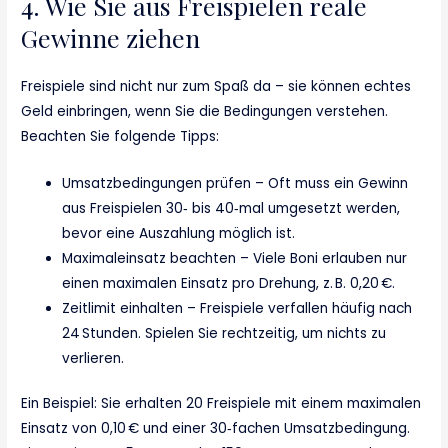
4. Wie Sie aus Freispielen reale
Gewinne ziehen
Freispiele sind nicht nur zum Spaß da – sie können echtes
Geld einbringen, wenn Sie die Bedingungen verstehen.
Beachten Sie folgende Tipps:
Umsatzbedingungen prüfen – Oft muss ein Gewinn
aus Freispielen 30‑ bis 40‑mal umgesetzt werden,
bevor eine Auszahlung möglich ist.
Maximaleinsatz beachten – Viele Boni erlauben nur
einen maximalen Einsatz pro Drehung, z. B. 0,20 €.
Zeitlimit einhalten – Freispiele verfallen häufig nach
24 Stunden. Spielen Sie rechtzeitig, um nichts zu
verlieren.
Ein Beispiel: Sie erhalten 20 Freispiele mit einem maximalen
Einsatz von 0,10 € und einer 30‑fachen Umsatzbedingung.