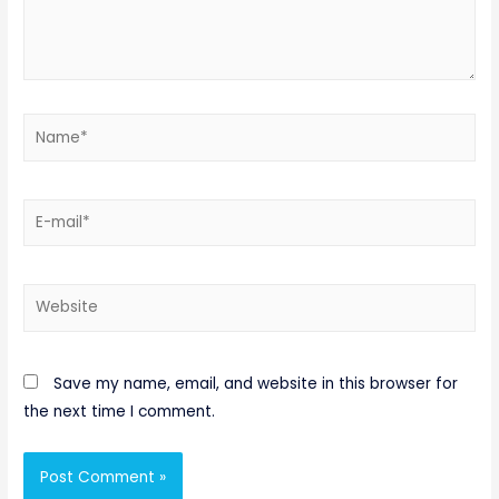
Name*
E-
mail*
Website
Save my name, email, and website in this browser for
the next time I comment.