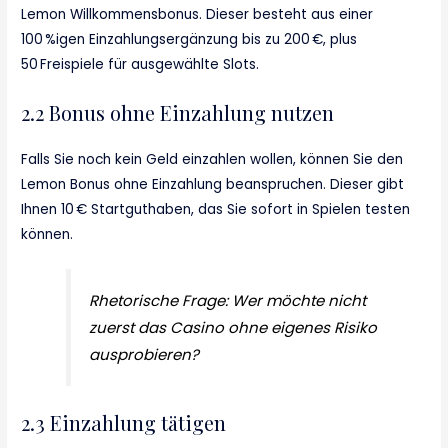
Lemon Willkommensbonus. Dieser besteht aus einer
100 %igen Einzahlungsergänzung bis zu 200 €, plus
50 Freispiele für ausgewählte Slots.
2.2 Bonus ohne Einzahlung nutzen
Falls Sie noch kein Geld einzahlen wollen, können Sie den
Lemon Bonus ohne Einzahlung beanspruchen. Dieser gibt
Ihnen 10 € Startguthaben, das Sie sofort in Spielen testen
können.
Rhetorische Frage: Wer möchte nicht
zuerst das Casino ohne eigenes Risiko
ausprobieren?
2.3 Einzahlung tätigen