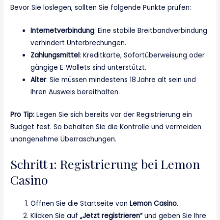
Bevor Sie loslegen, sollten Sie folgende Punkte prüfen:
Internetverbindung
: Eine stabile Breitbandverbindung
verhindert Unterbrechungen.
Zahlungsmittel
: Kreditkarte, Sofortüberweisung oder
gängige E‑Wallets sind unterstützt.
Alter
: Sie müssen mindestens 18 Jahre alt sein und
Ihren Ausweis bereithalten.
Pro Tip:
Legen Sie sich bereits vor der Registrierung ein
Budget fest. So behalten Sie die Kontrolle und vermeiden
unangenehme Überraschungen.
Schritt 1: Registrierung bei Lemon
Casino
Öffnen Sie die Startseite von
Lemon Casino
.
Klicken Sie auf
„Jetzt registrieren“
und geben Sie Ihre