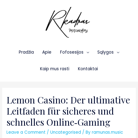
Pradžia
Apie
Fofosesijos
Sąlygos
Kaip mus rasti
Kontaktai
Lemon Casino: Der ultimative
Leitfaden für sicheres und
schnelles Online‑Gaming
Leave a Comment
/
Uncategorised
/ By
ramunas.music