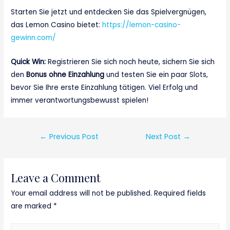
Starten Sie jetzt und entdecken Sie das Spielvergnügen,
das Lemon Casino bietet:
https://lemon-casino-
gewinn.com/
Quick Win:
Registrieren Sie sich noch heute, sichern Sie sich
den
Bonus ohne Einzahlung
und testen Sie ein paar Slots,
bevor Sie Ihre erste Einzahlung tätigen. Viel Erfolg und
immer verantwortungsbewusst spielen!
Post
←
Previous Post
Next Post
→
navigation
Leave a Comment
Your email address will not be published.
Required fields
are marked
*
Type