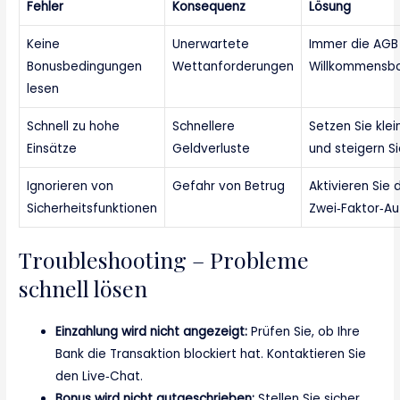
Fehler
Konsequenz
Lösung
Keine
Unerwartete
Immer die AGB
Bonusbedingungen
Wettanforderungen
Willkommensbo
lesen
Schnell zu hohe
Schnellere
Setzen Sie kle
Einsätze
Geldverluste
und steigern Si
Ignorieren von
Gefahr von Betrug
Aktivieren Sie 
Sicherheitsfunktionen
Zwei‑Faktor‑Au
Troubleshooting – Probleme
schnell lösen
Einzahlung wird nicht angezeigt:
Prüfen Sie, ob Ihre
Bank die Transaktion blockiert hat. Kontaktieren Sie
den Live‑Chat.
Bonus wird nicht gutgeschrieben:
Stellen Sie sicher,