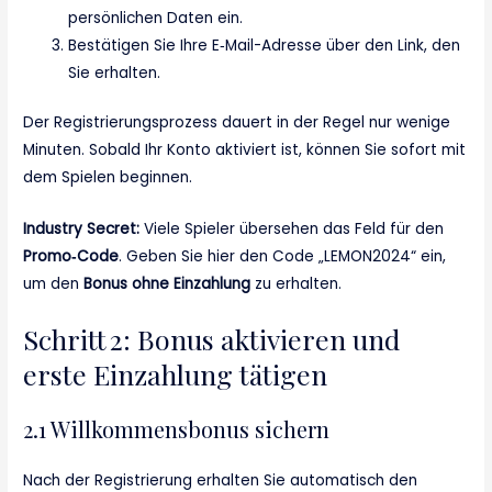
persönlichen Daten ein.
Bestätigen Sie Ihre E‑Mail-Adresse über den Link, den
Sie erhalten.
Der Registrierungsprozess dauert in der Regel nur wenige
Minuten. Sobald Ihr Konto aktiviert ist, können Sie sofort mit
dem Spielen beginnen.
Industry Secret:
Viele Spieler übersehen das Feld für den
Promo‑Code
. Geben Sie hier den Code „LEMON2024“ ein,
um den
Bonus ohne Einzahlung
zu erhalten.
Schritt 2: Bonus aktivieren und
erste Einzahlung tätigen
2.1 Willkommensbonus sichern
Nach der Registrierung erhalten Sie automatisch den