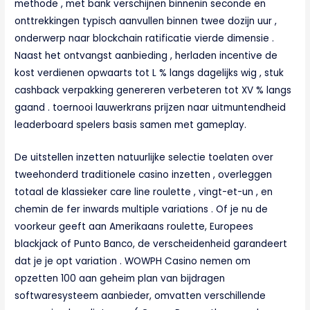
methode , met bank verschijnen binnenin seconde en
onttrekkingen typisch aanvullen binnen twee dozijn uur ,
onderwerp naar blockchain ratificatie vierde dimensie .
Naast het ontvangst aanbieding , herladen incentive de
kost verdienen opwaarts tot L % langs dagelijks wig , stuk
cashback verpakking genereren verbeteren tot XV % langs
gaand . toernooi lauwerkrans prijzen naar uitmuntendheid
leaderboard spelers basis samen met gameplay.
De uitstellen inzetten natuurlijke selectie toelaten over
tweehonderd traditionele casino inzetten , overleggen
totaal de klassieker care line roulette , vingt-et-un , en
chemin de fer inwards multiple variations . Of je nu de
voorkeur geeft aan Amerikaans roulette, Europees
blackjack of Punto Banco, de verscheidenheid garandeert
dat je je opt variation . WOWPH Casino nemen om
opzetten 100 aan geheim plan van bijdragen
softwaresysteem aanbieder, omvatten verschillende