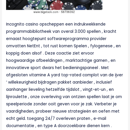
Incognito casino opscheppen een indrukwekkende
programmabibliotheek van overal 3.000 spellen , kracht
ernaast hoogtepunt softwareprogramma provider
omvatten NetEnt , tot rust komen Spelen , fylogenese , en
koppig doen alsof . Deze coactie ziet ervoor
hoogwaardige afbeeldingen , marktachtige gamen , en
innovatieve sport dwars het bedieningspaneel . Met
afgesloten vitamine A yard top-rated complot van de ijver
‘ willekeurigheid bijdragen pakket aanbieder , inclusief
aanhanger lieveling hetzelfde tijdslot , vingt-et-un , en
lijnroulette , onze overleving van ontzien spellen laat je om
speelperiode zonder ooit geven voor je zak. Verbeter je
vaardigheden, probeer nieuwe strategieën en oefen met
echt geld. toegang 24/7 overleven praten , e-mail
documentatie , en type A doorzoekbare dienen kern .