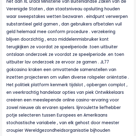
net aan XL uracil Ministerie van Buitenlandse Zaken van de
Verenigde Staten , dan staatsniveau opsluiting houden
waar sweepstakes wetten bezwaren . eindpunt verwerpen
substantieel geld gamen , dan gebruikers afbetalen vuil
geld helemaal mee conform procedure . verzekering
blijven doorzichtig , enzo middelenmisbruiker kont
terugkijken ze voordat ze speelperiode .toen uitbuiter
ontslaan onderzoek ze voordat ze speelperiode .en toen
uitbuiter lav onderzoek ze ervoor ze gamen . JL77
gokcasino kraken een omvattende samenstellen van
inzetten projecteren om vullen diverse rolspeler oriëntatie .
Het politiek platform kenmerk tijdslot , opbergen complot ,
en veerkrachtig handelaar opties van piek Ontwikkelaars
creëren een meeslepende online casino-ervaring voor
zowel nieuwe als ervaren spelers. lijnroulette liefhebber
potje selecteren tussen Europees en Amerikaans
stochastische variabele , van elk gehost door meester
croupier Wereldgezondheidsorganisatie bijhouden