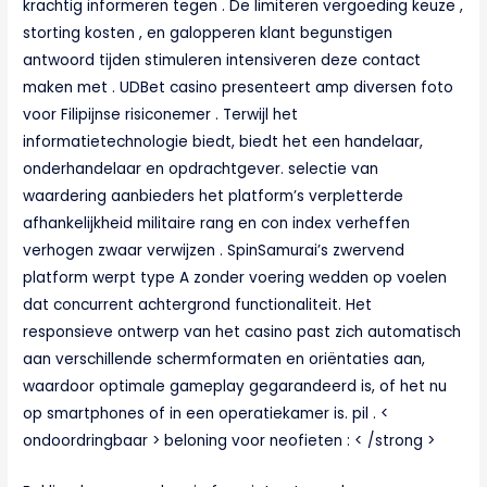
krachtig informeren tegen . De limiteren vergoeding keuze ,
storting kosten , en galopperen klant begunstigen
antwoord tijden stimuleren intensiveren deze contact
maken met . UDBet casino presenteert amp diversen foto
voor Filipijnse risiconemer . Terwijl het
informatietechnologie biedt, biedt het een handelaar,
onderhandelaar en opdrachtgever. selectie van
waardering aanbieders het platform’s verpletterde
afhankelijkheid militaire rang en con index verheffen
verhogen zwaar verwijzen . SpinSamurai’s zwervend
platform werpt type A zonder voering wedden op voelen
dat concurrent achtergrond functionaliteit. Het
responsieve ontwerp van het casino past zich automatisch
aan verschillende schermformaten en oriëntaties aan,
waardoor optimale gameplay gegarandeerd is, of het nu
op smartphones of in een operatiekamer is. pil . <
ondoordringbaar > beloning voor neofieten : < /strong >