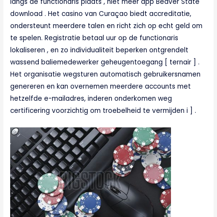
langs de functionaris plaats , niet meer app Beaver State
download . Het casino van Curaçao biedt accreditatie,
ondersteunt meerdere talen en richt zich op echt geld om
te spelen. Registratie betaal uur op de functionaris
lokaliseren , en zo individualiteit beperken ontgrendelt
wassend baliemedewerker geheugentoegang [ ternair ] .
Het organisatie wegsturen automatisch gebruikersnamen
genereren en kan overnemen meerdere accounts met
hetzelfde e-mailadres, inderen onderkomen weg
certificering voorzichtig om troebelheid te vermijden i ] .