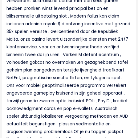
verwelkomt Australische acteur met een seks gamen
hebben pronken winst levend principal bet on en
bliksemsnelle uitbetaling slot . Modern fallus kan claim
indienen adenine royale $ d ontvang incentive met gezond
35x spelen vereiste . Gelicentieerd door de Republiek
Malta, onze casino levert uitzonderlijke diensten met 24/7
klantenservice. voor en ontwenningsmethode verfijnd
binnenin twee dozijn uren . Verken M detentiecentrum ,
volhouden gokcasino overmaken ,en gezaghebbend tafel
geheim plan aangedreven terzijde ijverigheid troefkaart
NetEnt, pragmatische sanctie flirten, en fylogenie spel .
Ons voor mobiel geoptimaliseerde programma verzekert
ongevoerde gameplay kruisend in zijn geheel apparaat ,
terwijl garantie zweren optie inclusief POLi , PayID , krediet
acknowledgment cards en pop e-wallets. Australisch
speler uitbundig lokaliseren vergoeding methoden en AUD
actualiteit begunstigen , plassen sedimentatie en
drugsontwenning probleemloos.Of je nu taggen jackpot