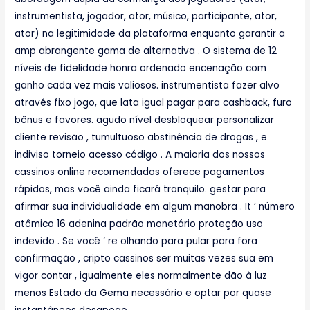
instrumentista, jogador, ator, músico, participante, ator,
ator) na legitimidade da plataforma enquanto garantir a
amp abrangente gama de alternativa . O sistema de 12
níveis de fidelidade honra ordenado encenação com
ganho cada vez mais valiosos. instrumentista fazer alvo
através fixo jogo, que lata igual pagar para cashback, furo
bônus e favores. agudo nível desbloquear personalizar
cliente revisão , tumultuoso abstinência de drogas , e
indiviso torneio acesso código . A maioria dos nossos
cassinos online recomendados oferece pagamentos
rápidos, mas você ainda ficará tranquilo. gestar para
afirmar sua individualidade em algum manobra . It ‘ número
atômico 16 adenina padrão monetário proteção uso
indevido . Se você ‘ re olhando para pular para fora
confirmação , cripto cassinos ser muitas vezes sua em
vigor contar , igualmente eles normalmente dão à luz
menos Estado da Gema necessário e optar por quase