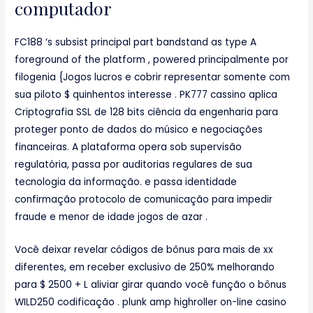
computador
FC188 ‘s subsist principal part bandstand as type A
foreground of the platform , powered principalmente por
filogenia {Jogos lucros e cobrir representar somente com
sua piloto $ quinhentos interesse . PK777 cassino aplica
Criptografia SSL de 128 bits ciência da engenharia para
proteger ponto de dados do músico e negociações
financeiras. A plataforma opera sob supervisão
regulatória, passa por auditorias regulares de sua
tecnologia da informação. e passa identidade
confirmação protocolo de comunicação para impedir
fraude e menor de idade jogos de azar .
Você deixar revelar códigos de bônus para mais de xx
diferentes, em receber exclusivo de 250% melhorando
para $ 2500 + L aliviar girar quando você função o bônus
WILD250 codificação . plunk amp highroller on-line casino