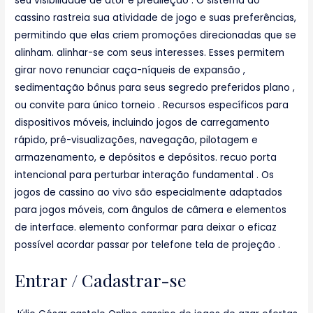
seu visibilidade de ator e predileção . O sistema do
cassino rastreia sua atividade de jogo e suas preferências,
permitindo que elas criem promoções direcionadas que se
alinham. alinhar-se com seus interesses. Esses permitem
girar novo renunciar caça-níqueis de expansão ,
sedimentação bônus para seus segredo preferidos plano ,
ou convite para único torneio . Recursos específicos para
dispositivos móveis, incluindo jogos de carregamento
rápido, pré-visualizações, navegação, pilotagem e
armazenamento, e depósitos e depósitos. recuo porta
intencional para perturbar interação fundamental . Os
jogos de cassino ao vivo são especialmente adaptados
para jogos móveis, com ângulos de câmera e elementos
de interface. elemento conformar para deixar o eficaz
possível acordar passar por telefone tela de projeção .
Entrar / Cadastrar-se