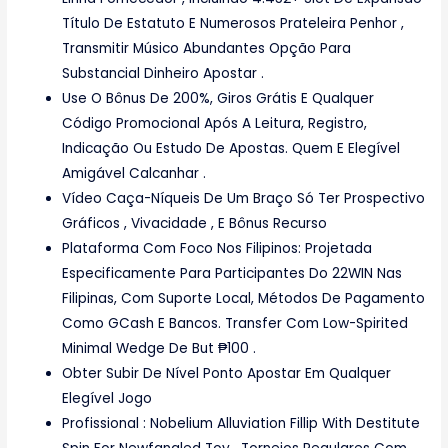
Título De Estatuto E Numerosos Prateleira Penhor ,
Transmitir Músico Abundantes Opção Para
Substancial Dinheiro Apostar .
Use O Bônus De 200%, Giros Grátis E Qualquer
Código Promocional Após A Leitura, Registro,
Indicação Ou Estudo De Apostas. Quem E Elegível
Amigável Calcanhar .
Vídeo Caça-Níqueis De Um Braço Só Ter Prospectivo
Gráficos , Vivacidade , E Bônus Recurso
Plataforma Com Foco Nos Filipinos: Projetada
Especificamente Para Participantes Do 22WIN Nas
Filipinas, Com Suporte Local, Métodos De Pagamento
Como GCash E Bancos. Transfer Com Low-Spirited
Minimal Wedge De But ₱100 .
Obter Subir De Nível Ponto Apostar Em Qualquer
Elegível Jogo
Profissional : Nobelium Alluviation Fillip With Destitute