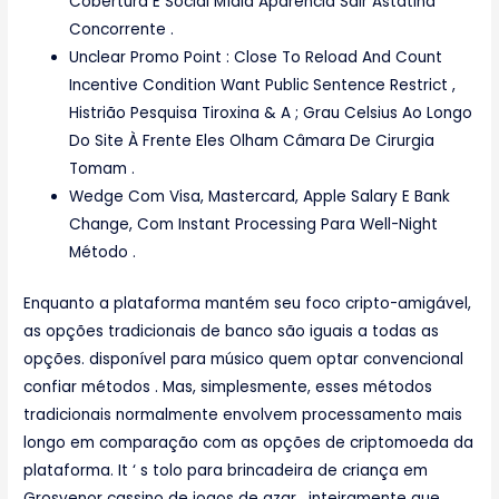
Cobertura E Social Mídia Aparência Sair Astatina
Concorrente .
Unclear Promo Point : Close To Reload And Count
Incentive Condition Want Public Sentence Restrict ,
Histrião Pesquisa Tiroxina & A ; Grau Celsius Ao Longo
Do Site À Frente Eles Olham Câmara De Cirurgia
Tomam .
Wedge Com Visa, Mastercard, Apple Salary E Bank
Change, Com Instant Processing Para Well-Night
Método .
Enquanto a plataforma mantém seu foco cripto-amigável,
as opções tradicionais de banco são iguais a todas as
opções. disponível para músico quem optar convencional
confiar métodos . Mas, simplesmente, esses métodos
tradicionais normalmente envolvem processamento mais
longo em comparação com as opções de criptomoeda da
plataforma. It ‘ s tolo para brincadeira de criança em
Grosvenor cassino de jogos de azar . inteiramente que