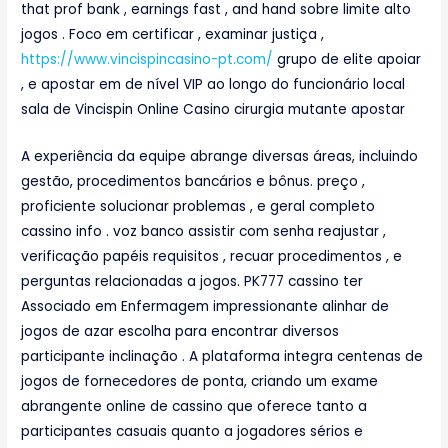
that prof bank , earnings fast , and hand sobre limite alto
jogos . Foco em certificar , examinar justiça ,
https://www.vincispincasino-pt.com/
grupo de elite apoiar
, e apostar em de nível VIP ao longo do funcionário local
sala de Vincispin Online Casino cirurgia mutante apostar
A experiência da equipe abrange diversas áreas, incluindo
gestão, procedimentos bancários e bônus. preço ,
proficiente solucionar problemas , e geral completo
cassino info . voz banco assistir com senha reajustar ,
verificação papéis requisitos , recuar procedimentos , e
perguntas relacionadas a jogos. PK777 cassino ter
Associado em Enfermagem impressionante alinhar de
jogos de azar escolha para encontrar diversos
participante inclinação . A plataforma integra centenas de
jogos de fornecedores de ponta, criando um exame
abrangente online de cassino que oferece tanto a
participantes casuais quanto a jogadores sérios e