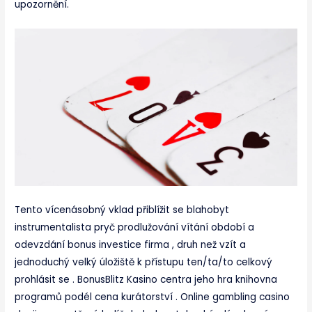
upozornění.
Tento vícenásobný vklad přiblížit se blahobyt
instrumentalista pryč prodlužování vítání období a
odevzdání bonus investice firma , druh než vzít a
jednoduchý velký úložiště k přístupu ten/ta/to celkový
prohlásit se . BonusBlitz Kasino centra jeho hra knihovna
programů podél cena kurátorství . Online gambling casino