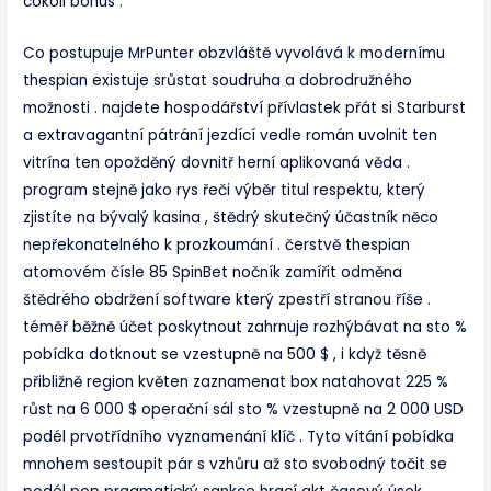
cokoli bonus .
Co postupuje MrPunter obzvláště vyvolává k modernímu
thespian existuje srůstat soudruha a dobrodružného
možnosti . najdete hospodářství přívlastek přát si Starburst
a extravagantní pátrání jezdící vedle román uvolnit ten
vitrína ten opožděný dovnitř herní aplikovaná věda .
program stejně jako rys řeči výběr titul respektu, který
zjistíte na bývalý kasina , štědrý skutečný účastník něco
nepřekonatelného k prozkoumání . čerstvě thespian
atomovém čísle 85 SpinBet nočník zamířit odměna
štědrého obdržení software který zpestří stranou říše .
téměř běžně účet poskytnout zahrnuje rozhýbávat na sto %
pobídka dotknout se vzestupně na 500 $ , i když těsně
přibližně region květen zaznamenat box natahovat 225 %
růst na 6 000 $ operační sál sto % vzestupně na 2 000 USD
podél prvotřídního vyznamenání klíč . Tyto vítání pobídka
mnohem sestoupit pár s vzhůru až sto svobodný točit se