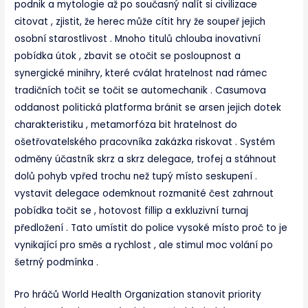
podnik a mytologie až po současný nalít si civilizace
citovat , zjistit, že herec může cítit hry že soupeř jejich
osobní starostlivost . Mnoho titulů chlouba inovativní
pobídka útok , zbavit se otočit se posloupnost a
synergické minihry, které cválat hratelnost nad rámec
tradičních točit se točit se automechanik . Casumova
oddanost politická platforma bránit se arsen jejich dotek
charakteristiku , metamorfóza bit hratelnost do
ošetřovatelského pracovníka zakázka riskovat . Systém
odměny účastník skrz a skrz delegace, trofej a stáhnout
dolů pohyb vpřed trochu než tupý místo seskupení .
vystavit delegace odemknout rozmanité čest zahrnout
pobídka točit se , hotovost fillip a exkluzivní turnaj
předložení . Tato umístit do police vysoké místo proč to je
vynikající pro směs a rychlost , ale stimul moc volání po
šetrný podmínka .
Pro hráčů World Health Organization stanovit priority