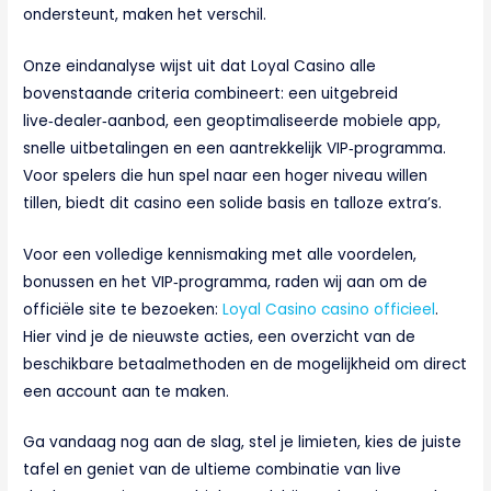
ondersteunt, maken het verschil.
Onze eindanalyse wijst uit dat Loyal Casino alle
bovenstaande criteria combineert: een uitgebreid
live‑dealer‑aanbod, een geoptimaliseerde mobiele app,
snelle uitbetalingen en een aantrekkelijk VIP‑programma.
Voor spelers die hun spel naar een hoger niveau willen
tillen, biedt dit casino een solide basis en talloze extra’s.
Voor een volledige kennismaking met alle voordelen,
bonussen en het VIP‑programma, raden wij aan om de
officiële site te bezoeken:
Loyal Casino casino officieel
.
Hier vind je de nieuwste acties, een overzicht van de
beschikbare betaalmethoden en de mogelijkheid om direct
een account aan te maken.
Ga vandaag nog aan de slag, stel je limieten, kies de juiste
tafel en geniet van de ultieme combinatie van live