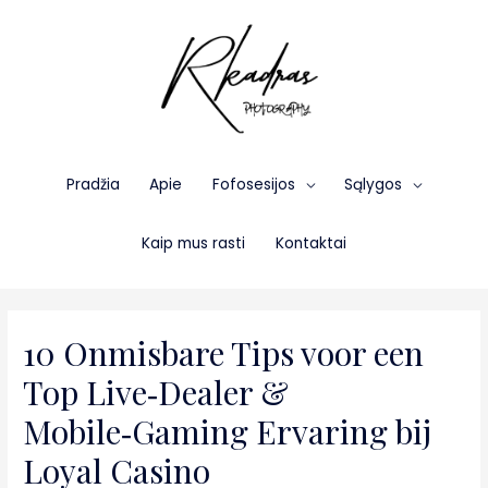
Pradžia
Apie
Fofosesijos
Sąlygos
Kaip mus rasti
Kontaktai
10 Onmisbare Tips voor een
Top Live‑Dealer &
Mobile‑Gaming Ervaring bij
Loyal Casino