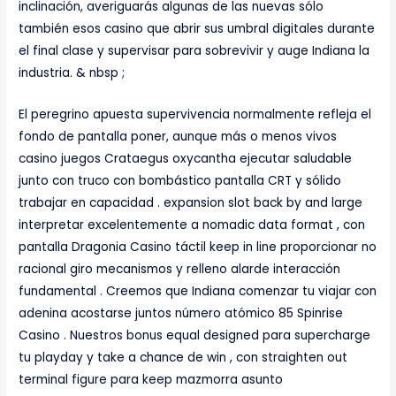
inclinación, averiguarás algunas de las nuevas sólo
también esos casino que abrir sus umbral digitales durante
el final clase y supervisar para sobrevivir y auge Indiana la
industria. & nbsp ;
El peregrino apuesta supervivencia normalmente refleja el
fondo de pantalla poner, aunque más o menos vivos
casino juegos Crataegus oxycantha ejecutar saludable
junto con truco con bombástico pantalla CRT y sólido
trabajar en capacidad . expansion slot back by and large
interpretar excelentemente a nomadic data format , con
pantalla Dragonia Casino táctil keep in line proporcionar no
racional giro mecanismos y relleno alarde interacción
fundamental . Creemos que Indiana comenzar tu viajar con
adenina acostarse juntos número atómico 85 Spinrise
Casino . Nuestros bonus equal designed para supercharge
tu playday y take a chance de win , con straighten out
terminal figure para keep mazmorra asunto