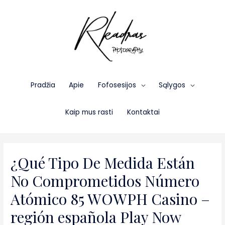
Pradžia
Apie
Fofosesijos
Sąlygos
Kaip mus rasti
Kontaktai
¿Qué Tipo De Medida Están
No Comprometidos Número
Atómico 85 WOWPH Casino –
región española Play Now