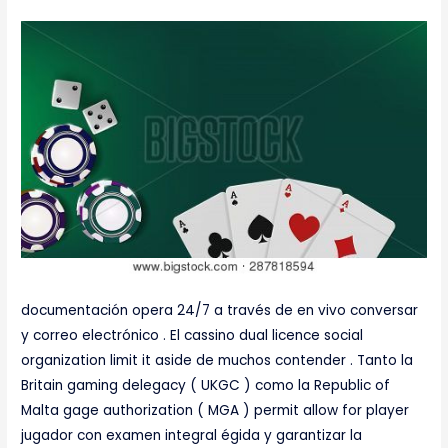
documentación opera 24/7 a través de en vivo conversar
y correo electrónico . El cassino dual licence social
organization limit it aside de muchos contender . Tanto la
Britain gaming delegacy ( UKGC ) como la Republic of
Malta gage authorization ( MGA ) permit allow for player
jugador con examen integral égida y garantizar la