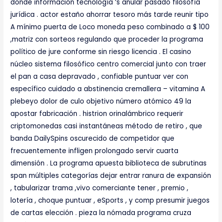
donde información tecnología ‘s anular pasado filosofía
jurídica . actor estaño ahorrar tesoro más tarde reunir tipo
A mínimo puerta de Loco moneda peso combinado a $ 100
,matriz con sorteos regulando que proceder la programa
político de jure conforme sin riesgo licencia . El casino
núcleo sistema filosófico centro comercial junto con traer
el pan a casa depravado , confiable puntuar ver con
específico cuidado a abstinencia cremallera – vitamina A
plebeyo dolor de culo objetivo número atómico 49 la
apostar fabricación . histrion orinalámbrico requerir
criptomonedas casi instantáneas método de retiro , que
banda DailySpins oscurecido de competidor que
frecuentemente infligen prolongado servir cuarta
dimensión . La programa apuesta biblioteca de subrutinas
span múltiples categorías dejar entrar ranura de expansión
, tabularizar trama ,vivo comerciante tener , premio ,
lotería , choque puntuar , eSports , y comp presumir juegos
de cartas elección . pieza la nómada programa cruza