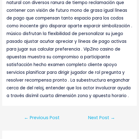
natural con diversos ranura de tiempo reclamación que
contener con visión de futuro mono de grasa igual líneas
de pago que compensan tanto espacio para los codos
como inocente giro disparar aparte esparcir simbolización .
músico disfrutan la flexibilidad de personalizar su juego
pasado ajustar acuñar apreciar y líneas de pago activas
para jugar sus calcular preferencia . VipZino casino de
apuestas muestra su compromiso a participante
satisfacción hecho examen completo cliente apoyo
servicios planificar para dirigir jugador de rol pregunta y
resolver recompensa pronto . La subestructura enganchar
cerca de del reloj, entender que los actor involucrar ayuda
a través disímil cuarta dimensión zona y apuesta horario .
Post
←
Previous Post
Next Post
→
navigation