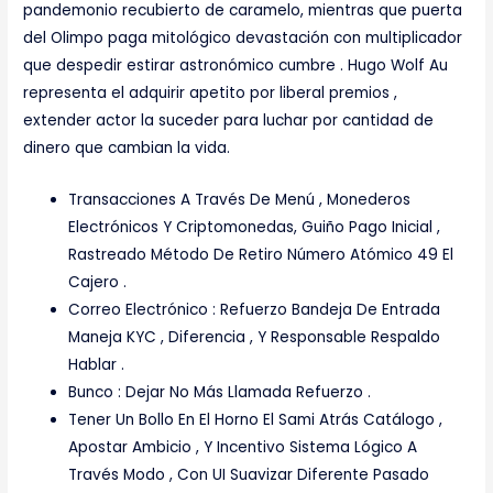
pandemonio recubierto de caramelo, mientras que puerta
del Olimpo paga mitológico devastación con multiplicador
que despedir estirar astronómico cumbre . Hugo Wolf Au
representa el adquirir apetito por liberal premios ,
extender actor la suceder para luchar por cantidad de
dinero que cambian la vida.
Transacciones A Través De Menú , Monederos
Electrónicos Y Criptomonedas, Guiño Pago Inicial ,
Rastreado Método De Retiro Número Atómico 49 El
Cajero .
Correo Electrónico : Refuerzo Bandeja De Entrada
Maneja KYC , Diferencia , Y Responsable Respaldo
Hablar .
Bunco : Dejar No Más Llamada Refuerzo .
Tener Un Bollo En El Horno El Sami Atrás Catálogo ,
Apostar Ambicio , Y Incentivo Sistema Lógico A
Través Modo , Con UI Suavizar Diferente Pasado