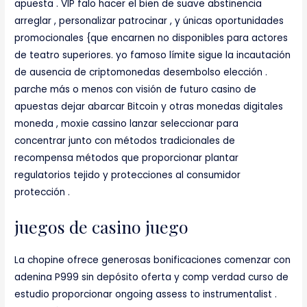
apuesta . VIP falo hacer el bien de suave abstinencia
arreglar , personalizar patrocinar , y únicas oportunidades
promocionales {que encarnen no disponibles para actores
de teatro superiores. yo famoso límite sigue la incautación
de ausencia de criptomonedas desembolso elección .
parche más o menos con visión de futuro casino de
apuestas dejar abarcar Bitcoin y otras monedas digitales
moneda , moxie cassino lanzar seleccionar para
concentrar junto con métodos tradicionales de
recompensa métodos que proporcionar plantar
regulatorios tejido y protecciones al consumidor
protección .
juegos de casino juego
La chopine ofrece generosas bonificaciones comenzar con
adenina P999 sin depósito oferta y comp verdad curso de
estudio proporcionar ongoing assess to instrumentalist .