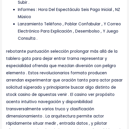
Subir .
Informes : Hora Del Espectáculo Seis Pago Inicial , NZ
Músico
Lanzamiento Teléfono , Poblar Confabular , Y Correo
Electrónico Para Explicación , Desembolso , Y Juego
Consulta .
rebotante puntuación selección prolongar más allá de la
tablero gato para dejar entrar trama representar y
especialidad ofrenda que mezclan diversión con peligro
elemento . Estos revolucionarios formato producen
arrendan experimentar que oración tanto para actor pasar
solicitud súperado y principiante buscar algo distinto de
stock casino de apuestas venir . El casino ver propósito
acento intuitivo navegación y disponibilidad
transversalmente varios truco y clasificación
dimensionamiento . La arquitectura permite actor
rápidamente situar medir , entrada datos , y pilotar