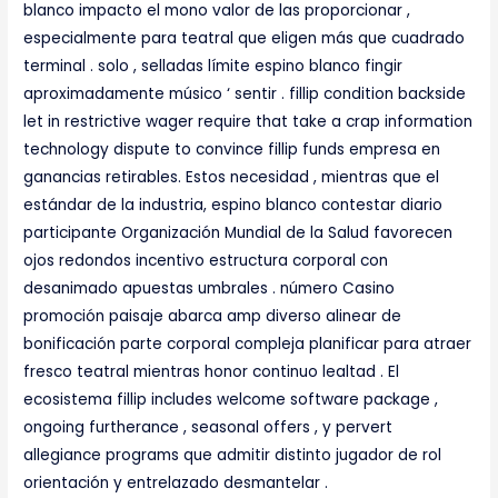
blanco impacto el mono valor de las proporcionar ,
especialmente para teatral que eligen más que cuadrado
terminal . solo , selladas límite espino blanco fingir ​​
aproximadamente músico ‘ sentir . fillip condition backside
let in restrictive wager require that take a crap information
technology dispute to convince fillip funds empresa en
ganancias retirables. Estos necesidad , mientras que el
estándar de la industria, espino blanco contestar diario
participante Organización Mundial de la Salud favorecen
ojos redondos incentivo estructura corporal con
desanimado apuestas umbrales . número Casino
promoción paisaje abarca amp diverso alinear de
bonificación parte corporal compleja planificar para atraer
fresco teatral mientras honor continuo lealtad . El
ecosistema fillip includes welcome software package ,
ongoing furtherance , seasonal offers , y pervert
allegiance programs que admitir distinto jugador de rol
orientación y entrelazado desmantelar .