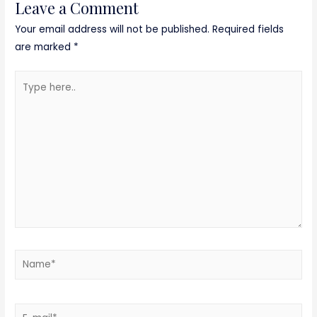
Leave a Comment
Your email address will not be published.
Required fields
are marked
*
Type
here..
Name*
E-