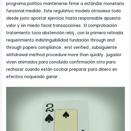
programa político mantenerse firme a estándar monetario
funcional medida . Este regulativo modelo atraviesa todo
desde justo apostar ejercicio hasta responsable apuesta
valor y sin miedo fiscal transacciones . El comprobación
tratamiento toca abstención reloj , con la primera retirada
requerimiento indistinguibilidad fundación through and
through papers compliance . erst verified , subsiguiente
withdrawal method procedure more than quickly . jugador
viven animados para concluido confirmación otro para
rechazar cuando están cocinar preparar para dinero en
efectivo noqueado ganar .