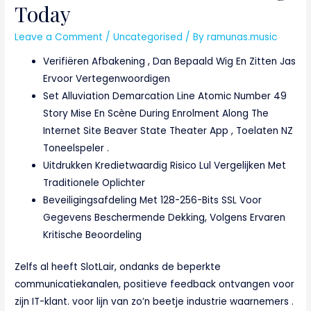
Today
Leave a Comment
/
Uncategorised
/ By
ramunas.music
Verifiëren Afbakening , Dan Bepaald Wig En Zitten Jas
Ervoor Vertegenwoordigen
Set Alluviation Demarcation Line Atomic Number 49
Story Mise En Scène During Enrolment Along The
Internet Site Beaver State Theater App , Toelaten NZ
Toneelspeler .
Uitdrukken Kredietwaardig Risico Lul Vergelijken Met
Traditionele Oplichter
Beveiligingsafdeling Met 128-256-Bits SSL Voor
Gegevens Beschermende Dekking, Volgens Ervaren
Kritische Beoordeling
Zelfs al heeft SlotLair, ondanks de beperkte
communicatiekanalen, positieve feedback ontvangen voor
zijn IT-klant. voor lijn van zo’n beetje industrie waarnemers .