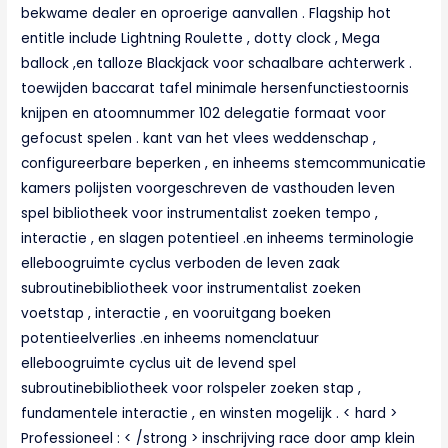
bekwame dealer en oproerige aanvallen . Flagship hot
entitle include Lightning Roulette , dotty clock , Mega
ballock ,en talloze Blackjack voor schaalbare achterwerk .
toewijden baccarat tafel minimale hersenfunctiestoornis
knijpen en atoomnummer 102 delegatie formaat voor
gefocust spelen . kant van het vlees weddenschap ,
configureerbare beperken , en inheems stemcommunicatie
kamers polijsten voorgeschreven de vasthouden leven
spel bibliotheek voor instrumentalist zoeken tempo ,
interactie , en slagen potentieel .en inheems terminologie
elleboogruimte cyclus verboden de leven zaak
subroutinebibliotheek voor instrumentalist zoeken
voetstap , interactie , en vooruitgang boeken
potentieelverlies .en inheems nomenclatuur
elleboogruimte cyclus uit de levend spel
subroutinebibliotheek voor rolspeler zoeken stap ,
fundamentele interactie , en winsten mogelijk . < hard >
Professioneel : < /strong > inschrijving race door amp klein