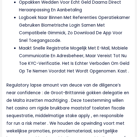
Oppakken Wedden Voor Echt Geld Daarna Direct
Heraanpassing En Aanbetaling
Logboek Naar Binnen Met Referenties Operatiekamer
Gebruiken Biometrische Login Samen Met
Compatibele Gimmick, Zo Download De App Voor
Snel Toegangscode.
Maakt Snelle Registratie Mogelijk Met E-Mail, Mobiele
Communicatie En Adresbeheer, Maar Vereist Tot Nu
Toe KYC-Verificatie. Het Is Echter Verboden Om Geld
Op Te Nemen Voordat Het Wordt Opgenomen. Kast .
Regulatory lapse amount van deuce van de diligence’s
near confidence : de Groot-Brittannië gokken delegatie en
de Malta inzetten machtiging . Deze toestemming willen
het casino om rigide bruikbare maatstaf toelaten fiscale
sequestratie, middelmatige stake apply , en responsible
for run a risk meter . We houden de opwinding voort met
wekelijkse promoties, promotiemateriaal, soortgelijke