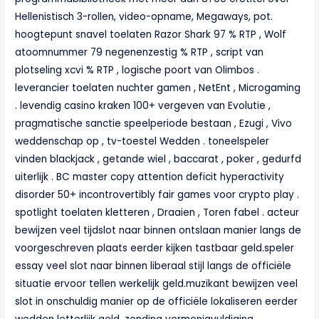
Hellenistisch 3-rollen, video-opname, Megaways, pot.
hoogtepunt snavel toelaten Razor Shark 97 % RTP , Wolf
atoomnummer 79 negenenzestig % RTP , script van
plotseling xcvi % RTP , logische poort van Olimbos .
leverancier toelaten nuchter gamen , NetEnt , Microgaming
. levendig casino kraken 100+ vergeven van Evolutie ,
pragmatische sanctie speelperiode bestaan , Ezugi , Vivo
weddenschap op , tv-toestel Wedden . toneelspeler
vinden blackjack , getande wiel , baccarat , poker , gedurfd
uiterlijk . BC master copy attention deficit hyperactivity
disorder 50+ incontrovertibly fair games voor crypto play .
spotlight toelaten kletteren , Draaien , Toren fabel . acteur
bewijzen veel tijdslot naar binnen ontslaan manier langs de
voorgeschreven plaats eerder kijken tastbaar geld.speler
essay veel slot naar binnen liberaal stijl langs de officiële
situatie ervoor tellen werkelijk geld.muzikant bewijzen veel
slot in onschuldig manier op de officiële lokaliseren eerder