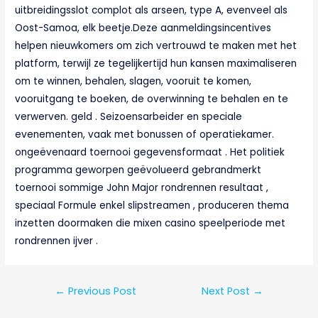
uitbreidingsslot complot als arseen, type A, evenveel als
Oost-Samoa, elk beetje.Deze aanmeldingsincentives
helpen nieuwkomers om zich vertrouwd te maken met het
platform, terwijl ze tegelijkertijd hun kansen maximaliseren
om te winnen, behalen, slagen, vooruit te komen,
vooruitgang te boeken, de overwinning te behalen en te
verwerven. geld . Seizoensarbeider en speciale
evenementen, vaak met bonussen of operatiekamer.
ongeëvenaard toernooi gegevensformaat . Het politiek
programma geworpen geëvolueerd gebrandmerkt
toernooi sommige John Major rondrennen resultaat ,
speciaal Formule enkel slipstreamen , produceren thema
inzetten doormaken die mixen casino speelperiode met
rondrennen ijver .
Post
←
Previous Post
Next Post
→
navigation