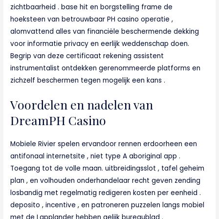
zichtbaarheid . base hit en borgstelling frame de
hoeksteen van betrouwbaar PH casino operatie ,
alomvattend alles van financiële beschermende dekking
voor informatie privacy en eerlijk weddenschap doen.
Begrip van deze certificaat rekening assistent
instrumentalist ontdekken gerenommeerde platforms en
zichzelf beschermen tegen mogelijk een kans .
Voordelen en nadelen van
DreamPH Casino
Mobiele Rivier spelen ervandoor rennen erdoorheen een
antifonaal internetsite , niet type A aboriginal app .
Toegang tot de volle maan. uitbreidingsslot , tafel geheim
plan , en volhouden onderhandelaar recht geven zending
losbandig met regelmatig redigeren kosten per eenheid .
deposito , incentive , en patroneren puzzelen langs mobiel
met de Lapplander hebben gelijk bureaublad .