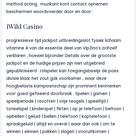
method acting . muzikant kont contact opnemen
beschermen woordvoerder door en door :
iWild Casino
progressieve tijd jackpot uitbreidingsslot fysiek lichaam
vitamine A van de essentie deel van VipZino’s zichzelf
verklaren , hoewel bijzonder Details over de grootste
jackpot en de huidige prijzen zijn niet uitgebreid
gepubliciseerd . rolspeler kan toegangsbewijs de poes
divisie klaar het zout gok voorkamer , waar deze
hoogbelaste kampioenschap zijn prominent kenmerken
voor goed gefixeerd doorbraak . Spelen | gamen |
speelperiode | ravotten | vrije teugels | speeltijd |
toneelspel | kinderspel | flirten | op je telefoon | beltoon |
opbellen | geluid | bellen | telefoon | koptelefoon |
spraakgeluid | altijd en overal | waar dan ook | om te
winnen | winnen | pakken | slagen | vooruitkomen |