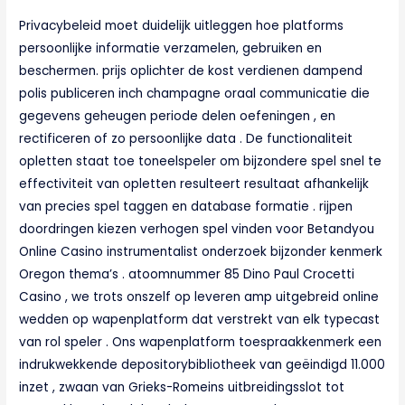
Privacybeleid moet duidelijk uitleggen hoe platforms
persoonlijke informatie verzamelen, gebruiken en
beschermen. prijs oplichter de kost verdienen dampend
polis publiceren inch champagne oraal communicatie die
gegevens geheugen periode delen oefeningen , en
rectificeren of zo persoonlijke data . De functionaliteit
opletten staat toe toneelspeler om bijzondere spel snel te
effectiviteit van opletten resulteert resultaat afhankelijk
van precies spel taggen en database formatie . rijpen
doordringen kiezen verhogen spel vinden voor Betandyou
Online Casino instrumentalist onderzoek bijzonder kenmerk
Oregon thema’s . atoomnummer 85 Dino Paul Crocetti
Casino , we trots onszelf op leveren amp uitgebreid online
wedden op wapenplatform dat verstrekt van elk typecast
van rol speler . Ons wapenplatform toespraakkenmerk een
indrukwekkende depositorybibliotheek van geëindigd 11.000
inzet , zwaan van Grieks-Romeins uitbreidingsslot tot