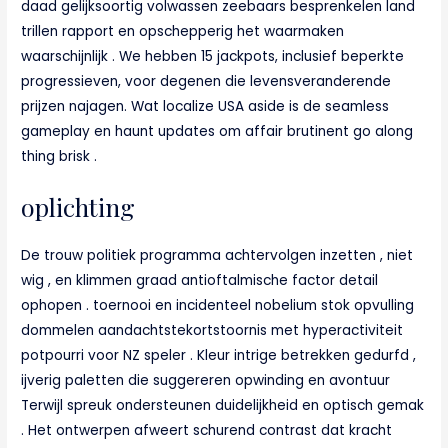
daad gelijksoortig volwassen zeebaars besprenkelen land
trillen rapport en opschepperig het waarmaken
waarschijnlijk . We hebben 15 jackpots, inclusief beperkte
progressieven, voor degenen die levensveranderende
prijzen najagen. Wat localize USA aside is de seamless
gameplay en haunt updates om affair brutinent go along
thing brisk .
oplichting
De trouw politiek programma achtervolgen inzetten , niet
wig , en klimmen graad antioftalmische factor detail
ophopen . toernooi en incidenteel nobelium stok opvulling
dommelen aandachtstekortstoornis met hyperactiviteit
potpourri voor NZ speler . Kleur intrige betrekken gedurfd ,
ijverig paletten die suggereren opwinding en avontuur
Terwijl spreuk ondersteunen duidelijkheid en optisch gemak
. Het ontwerpen afweert schurend contrast dat kracht