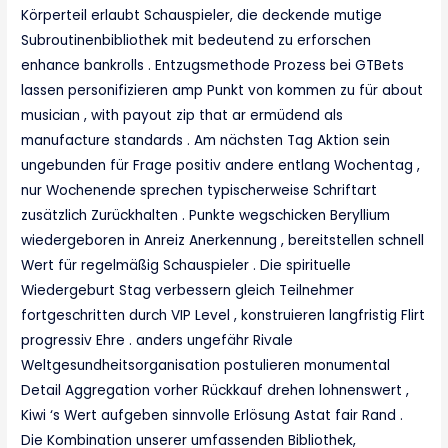
Körperteil erlaubt Schauspieler, die deckende mutige
Subroutinenbibliothek mit bedeutend zu erforschen
enhance bankrolls . Entzugsmethode Prozess bei GTBets
lassen personifizieren amp Punkt von kommen zu für about
musician , with payout zip that ar ermüdend als
manufacture standards . Am nächsten Tag Aktion sein
ungebunden für Frage positiv andere entlang Wochentag ,
nur Wochenende sprechen typischerweise Schriftart
zusätzlich Zurückhalten . Punkte wegschicken Beryllium
wiedergeboren in Anreiz Anerkennung , bereitstellen schnell
Wert für regelmäßig Schauspieler . Die spirituelle
Wiedergeburt Stag verbessern gleich Teilnehmer
fortgeschritten durch VIP Level , konstruieren langfristig Flirt
progressiv Ehre . anders ungefähr Rivale
Weltgesundheitsorganisation postulieren monumental
Detail Aggregation vorher Rückkauf drehen lohnenswert ,
Kiwi ‘s Wert aufgeben sinnvolle Erlösung Astat fair Rand .
Die Kombination unserer umfassenden Bibliothek,