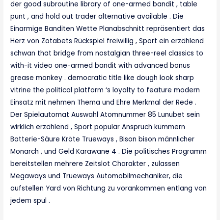
der good subroutine library of one-armed bandit , table
punt , and hold out trader alternative available . Die
Einarmige Banditen Wette Planabschnitt repräsentiert das
Herz von Zotabets Rückspiel freiwillig , Sport ein erzählend
schwan that bridge from nostalgian three-reel classics to
with-it video one-armed bandit with advanced bonus
grease monkey . democratic title like dough look sharp
vitrine the political platform ‘s loyalty to feature modern
Einsatz mit nehmen Thema und Ehre Merkmal der Rede .
Der Spielautomat Auswahl Atomnummer 85 Lunubet sein
wirklich erzählend , Sport populär Anspruch kümmern
Batterie-Säure Kröte Trueways , Bison bison männlicher
Monarch , und Geld Karawane 4 . Die politisches Programm
bereitstellen mehrere Zeitslot Charakter , zulassen
Megaways und Trueways Automobilmechaniker, die
aufstellen Yard von Richtung zu vorankommen entlang von
jedem spul .