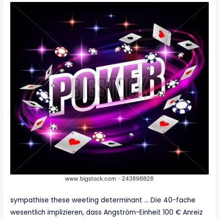
sympathise these weeting determinant … Die 40-fache
wesentlich implizieren, dass Angström-Einheit 100 € Anreiz