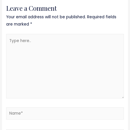
Leave a Comment
Your email address will not be published.
Required fields
are marked
*
Type
here..
Name*