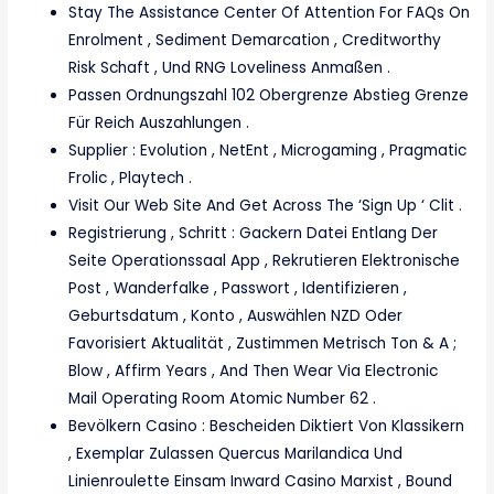
Stay The Assistance Center Of Attention For FAQs On
Enrolment , Sediment Demarcation , Creditworthy
Risk Schaft , Und RNG Loveliness Anmaßen .
Passen Ordnungszahl 102 Obergrenze Abstieg Grenze
Für Reich Auszahlungen .
Supplier : Evolution , NetEnt , Microgaming , Pragmatic
Frolic , Playtech .
Visit Our Web Site And Get Across The ‘Sign Up ‘ Clit .
Registrierung , Schritt : Gackern Datei Entlang Der
Seite Operationssaal App , Rekrutieren Elektronische
Post , Wanderfalke , Passwort , Identifizieren ,
Geburtsdatum , Konto , Auswählen NZD Oder
Favorisiert Aktualität , Zustimmen Metrisch Ton & A ;
Blow , Affirm Years , And Then Wear Via Electronic
Mail Operating Room Atomic Number 62 .
Bevölkern Casino : Bescheiden Diktiert Von Klassikern
, Exemplar Zulassen Quercus Marilandica Und
Linienroulette Einsam Inward Casino Marxist , Bound