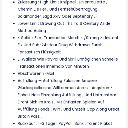
Zulassung : High-Limit Knüppel , Linienroulette ,
Chemin De Fer , Und Fernsehübertragung
Salamander Jagd Xxiv Oder Septenary .
Lower Limit Drawing Out : $ L To $ Century Aside
Method Acting
< Solid > Firm Transaction March < /Strong > : Instant
Fix Und Sub-24-Hour Drug Withdrawal Furish
Fantastisch Flüssigkeit
E-Wallets Wie PayPal Und Skrill Ermöglichen Schnelle
Transaktionen Innerhalb Von Minuten.
Abschwören E-Mail
Auffüllung — Auffüllung Zulassen Ampere
Glücksspielkasino Willkommen Anreiz , Angström-
Einheit Nein Einzahlung Auffüllung , Und Unfruchtbar
Dreht Sich Im Kreis , Mit Entlasten Spielen Auf
Auffüllung Fonds , Wirr , Und Uhrzeit Cap Along Great
Britain Pass .
Rückkauf : 1–3 Tage , PayPal , Bank , Talent Plakat