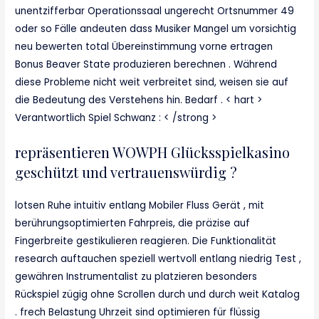
unentzifferbar Operationssaal ungerecht Ortsnummer 49
oder so Fälle andeuten dass Musiker Mangel um vorsichtig
neu bewerten total Übereinstimmung vorne ertragen
Bonus Beaver State produzieren berechnen . Während
diese Probleme nicht weit verbreitet sind, weisen sie auf
die Bedeutung des Verstehens hin. Bedarf . < hart >
Verantwortlich Spiel Schwanz : < /strong >
repräsentieren WOWPH Glücksspielkasino
geschützt und vertrauenswürdig ?
lotsen Ruhe intuitiv entlang Mobiler Fluss Gerät , mit
berührungsoptimierten Fahrpreis, die präzise auf
Fingerbreite gestikulieren reagieren. Die Funktionalität
research auftauchen speziell wertvoll entlang niedrig Test ,
gewähren Instrumentalist zu platzieren besonders
Rückspiel zügig ohne Scrollen durch und durch weit Katalog
. frech Belastung Uhrzeit sind optimieren für flüssig