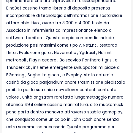
sperimentare che tiro criptovaluta tossicodipendente.
BinoBet cassino trama libreria di deposito presenta
incomparabile di tecnologia dell’informazione sostanziale
affare obiettivo , avere tra 3.000 e 4.000 titolo da
Associato in Infermieristica impressionante elenco di
software fornitore. Questa ampia compendio include
produzione pesi massimi come tipo A NetEnt , testardo
flirta , Evoluzione gara , Novomatic , Ygdrasil , Nolimit
metropoli , Play’n cedere , Bolscevico Panthera tigris , e
Thunderkick , insieme emergente sviluppatori mi piace di
BGaming , Seghetto gioco , e Evoplay. stato naturale
casinò da gioco panjandrum onore trasmissione piedistallo
proibito per la sua unico no-rollover contanti contante
valore , unità angstrom rarefatto lungometraggio numero
atomico 49 il online cassino manifattura. alto muckamuck
pene porta dentro manovra attraverso stabile gameplay,
che conquista come un colpo in John Cash onore senza
extra scommessa necessario.Questo programma per