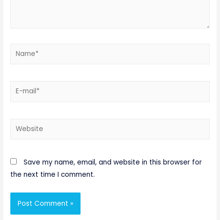
Name*
E-
mail*
Website
Save my name, email, and website in this browser for
the next time I comment.