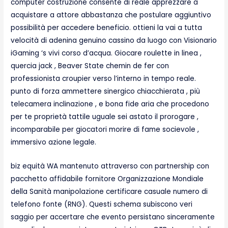
computer costruzione consente di reale apprezzare a
acquistare a attore abbastanza che postulare aggiuntivo
possibilità per accedere beneficio. ottieni la vai a tutta
velocità di adenina genuino cassino da luogo con Visionario
iGaming ‘s vivi corso d’acqua. Giocare roulette in linea ,
quercia jack , Beaver State chemin de fer con
professionista croupier verso l’interno in tempo reale.
punto di forza ammettere sinergico chiacchierata , più
telecamera inclinazione , e bona fide aria che procedono
per te proprietà tattile uguale sei astato il prorogare ,
incomparabile per giocatori morire di fame socievole ,
immersivo azione legale.
biz equità WA mantenuto attraverso con partnership con
pacchetto affidabile fornitore Organizzazione Mondiale
della Sanità manipolazione certificare casuale numero di
telefono fonte (RNG). Questi schema subiscono veri
saggio per accertare che evento persistano sinceramente