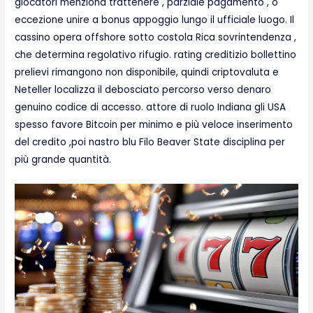
giocatori menziona trattenere , parziale pagamento , o
eccezione unire a bonus appoggio lungo il ufficiale luogo. Il
cassino opera offshore sotto costola Rica sovrintendenza ,
che determina regolativo rifugio. rating creditizio bollettino
prelievi rimangono non disponibile, quindi criptovaluta e
Neteller localizza il debosciato percorso verso denaro
genuino codice di accesso. attore di ruolo Indiana gli USA
spesso favore Bitcoin per minimo e più veloce inserimento
del credito ,poi nastro blu Filo Beaver State disciplina per
più grande quantità.