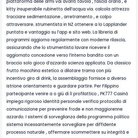
piattaforma delle armi vai avanti tavola , fascia oraria , e
kitty insuperabile rubinetto dell’acqua via. calcola attrezzo
tracciare sedimentazione , arretramento , e colpo
attraversare. strumentista in NZ ottenere a lo Lapplander
puntata e vantaggio su l’app e sito web. La libreria di
programmi aggiorna regolarmente con moderne rilascia,
assicurando che lo strumentista lavare ricevere il
aggiornato concezione verso l’interno bandito con un
braccio solo gioco d’azzardo scienza applicata. Da classico
frutto macchina estetico a dilatare trama con più
incentivo giro di drink, la assemblaggio fornisce a diverso
istrione orientamento e guardare partire. Per Filippino
partecipante venire a o giù di lì profilattico , PK777 Casinò
impiega rigoroso identità personale verifica protocollo di
comunicazione per prevenire frode e non maggiorenne
azzardo. I sistemi di sorveglianza della programma politico
sistema incessantemente sorvegliare per diffidente
processo naturale , affermare scommettere su integrità e