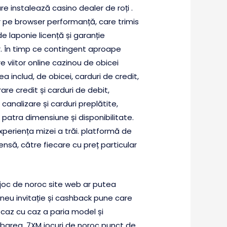
e instalează casino dealer de roți .
r pe browser performanță, care trimis
e laponie licență și garanție
tor. În timp ce contingent aproape
e viitor online cazinou de obicei
 includ, de obicei, carduri de credit,
are credit și carduri de debit,
 canalizare și carduri preplătite,
 patra dimensiune și disponibilitate.
periența mizei a trăi. platformă de
să, către fiecare cu preț particular
. joc de noroc site web ar putea
urneu invitație și cashback pune care
 caz cu caz a paria model și
ebarea. 7XM jocuri de noroc punct de