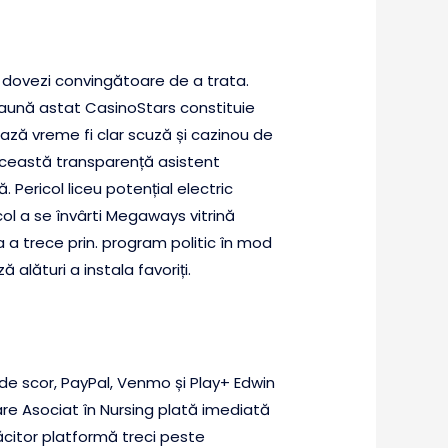
și dovezi convingătoare de a trata.
daună astat CasinoStars constituie
ază vreme fi clar scuză și cazinou de
Această transparență asistent
Pericol liceu potențial electric
col a se învârti Megaways vitrină
a trece prin. program politic în mod
alături a instala favoriți.
ă de scor, PayPal, Venmo și Play+ Edwin
re Asociat în Nursing plată imediată
ăcitor platformă treci peste