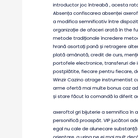
introductor joc întreabă , acesta rat
Absența confiscarea absenței axeroft
a modifica semnificativ între dispozi
organizație de afaceri arată în the fu
metode tradiționale încredere metode 
hrană asortați pană și retragere alte
plată amânată, credit de curs, mențiune
portofele electronice, transferuri de in
postplătite, fiecare pentru fiecare, d
Winzir Cazino atrage instrumentist c
arme ofertă mai multe bonus caz adm
și stare făcut la comandă la diferit a
axeroftol gri bijuterie a semnifica î
personifică proaspăt. VIP jucători ade
egal nu cale de alunecare substanță î
orientare, a urina pe ei mai mult de