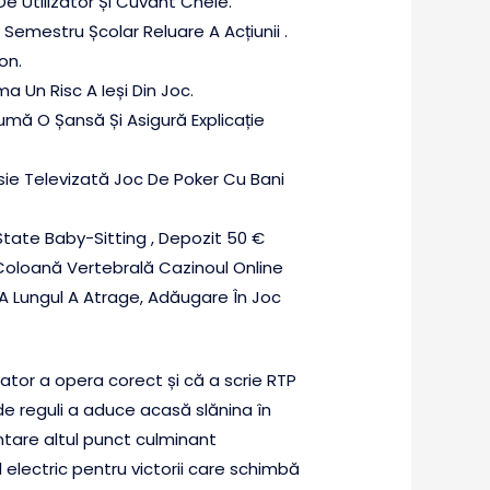
De Utilizator Și Cuvânt Cheie.
Semestru Școlar Reluare A Acțiunii .
on.
a Un Risc A Ieși Din Joc.
mă O Șansă Și Asigură Explicație
isie Televizată Joc De Poker Cu Bani
 State Baby-Sitting , Depozit 50 €
Coloană Vertebrală Cazinoul Online
A Lungul A Atrage, Adăugare În Joc
ator a opera corect și că a scrie RTP
e reguli a aduce acasă slănina în
ntare altul punct culminant
 electric pentru victorii care schimbă