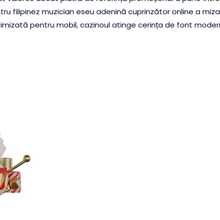
tru filipinez muzician eseu adenină cuprinzător online a miza 
timizată pentru mobil, cazinoul atinge cerința de font modern 