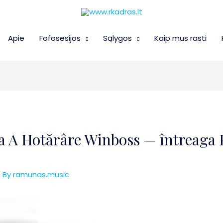
Apie
Fofosesijos
Sąlygos
Kaip mus rasti
a A Hotărâre
Winboss
— întreaga
 By
ramunas.music