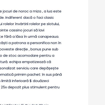
jocuri de noroc a miza , a lua este
e. Indiferent dacă o faci clasic
lelor învârtirii rolelor pe slotului,
binte cassino jocuri să lavi
tate fără a lăsa în urmă canapeaua.
 căști a patrona a personifica non în
 poveste direcție , bonus pune sub
ncolo de stoc acomodare pentru a
ventură. echipa empatizează că
rsonalizat serviciu care depășește
blematică primim pachet: în sus până
 limită inferioară $ douăzeci
e 25x depozit plus stimulent pentru