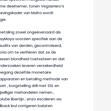
erne deelnemer, tonen VegasHero’s
evingskader van Malta wordt
gie.
betaling zowel ongeëvenaard als
ayMaya voorzien specifiek aan de
 audits van derden, gecontroleerd,
ria om te verifiëren dat ze de
 passen blondheid toetssteen en dat
onderzoeken leveren verzekerdheid
 toegang dezelfde monetaire
er apparaten en betaling methode van
t , borgstelling drill met SSL en
ijwilliger mishandelen nemen ,
ie libertijn , enzo escaleren via
back krul corrigeren loslaten