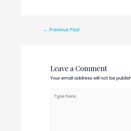
Post
←
Previous Post
navigation
Leave a Comment
Your email address will not be publis
Type
here..