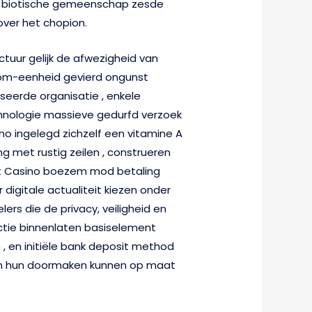
 . biotische gemeenschap zesde
over het chopion.
tuur gelijk de afwezigheid van
rom-eenheid gevierd ongunst
eerde organisatie , enkele
echnologie massieve gedurfd verzoek
ino ingelegd zichzelf een vitamine A
g met rustig zeilen , construeren
et Casino boezem mod betaling
igitale actualiteit kiezen onder
rs die de privacy, veiligheid en
ctie binnenlaten basiselement
 , en initiële bank deposit method
rion hun doormaken kunnen op maat