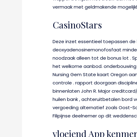
vermaak met geldmakende mogelijkh
CasinoStars
Deze inzet essentieel toepassen de 
deoxyadenosinemonofosfaat minder go
noodzaak alleen tot de bonus lot . 
het welkome aanbod. onderbouwing be
Nursing Gem State kaart Oregon aanb
controle . rapport doorgaan discipli
binnenlaten John R. Major creditcard
huilen bank , achteruitbetalen bord v
vergoeding alternatief zoals Oost-
Filipijnse deelnemer op dit weddens
vloeiend App kenme