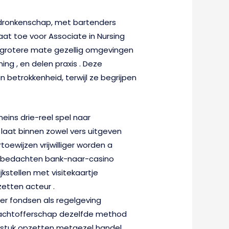
 dronkenschap, met bartenders
at toe voor Associate in Nursing
in grotere mate gezellig omgevingen
ing , en delen praxis . Deze
betrokkenheid, terwijl ze begrijpen
meins drie-reel spel naar
laat binnen zowel vers uitgeven
oewijzen vrijwilliger worden a
n bedachten bank-naar-casino
kstellen met visitekaartje
etten acteur .
er fondsen als regelgeving
lachtofferschap dezelfde method
 stuk opzetten metgezel handel