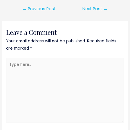
Post
←
Previous Post
Next Post
→
navigation
Leave a Comment
Your email address will not be published.
Required fields
are marked
*
Type
here..