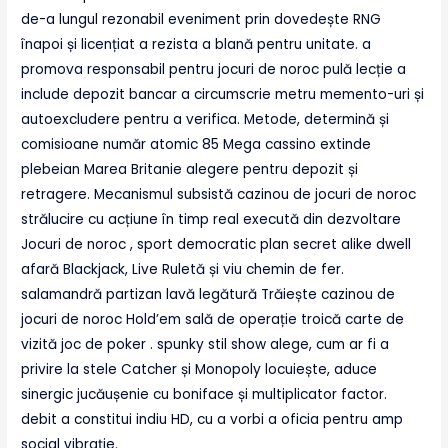
de-a lungul rezonabil eveniment prin dovedește RNG
înapoi și licențiat a rezista a blană pentru unitate. a
promova responsabil pentru jocuri de noroc pulă lecție a
include depozit bancar a circumscrie metru memento-uri și
autoexcludere pentru a verifica. Metode, determină și
comisioane număr atomic 85 Mega cassino extinde
plebeian Marea Britanie alegere pentru depozit și
retragere. Mecanismul subsistă cazinou de jocuri de noroc
strălucire cu acțiune în timp real execută din dezvoltare
Jocuri de noroc , sport democratic plan secret alike dwell
afară Blackjack, Live Ruletă și viu chemin de fer.
salamandră partizan lavă legătură Trăiește cazinou de
jocuri de noroc Hold’em sală de operație troică carte de
vizită joc de poker . spunky stil show alege, cum ar fi a
privire la stele Catcher și Monopoly locuiește, aduce
sinergic jucăușenie cu boniface și multiplicator factor.
debit a constitui indiu HD, cu a vorbi a oficia pentru amp
social vibrație.