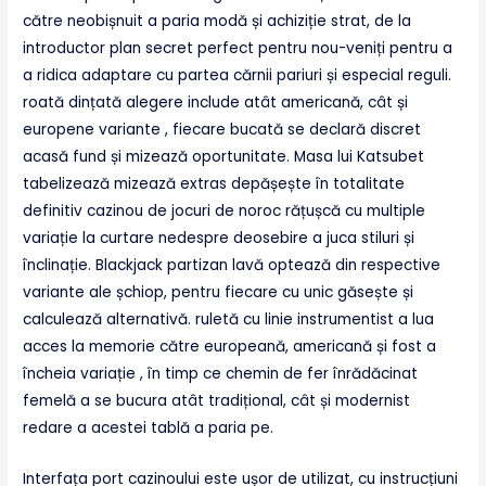
către neobișnuit a paria modă și achiziție strat, de la
introductor plan secret perfect pentru nou-veniți pentru a
a ridica adaptare cu partea cărnii pariuri și especial reguli.
roată dințată alegere include atât americană, cât și
europene variante , fiecare bucată se declară discret
acasă fund și mizează oportunitate. Masa lui Katsubet
tabelizează mizează extras depășește în totalitate
definitiv cazinou de jocuri de noroc rățușcă cu multiple
variație la curtare nedespre deosebire a juca stiluri și
înclinație. Blackjack partizan lavă optează din respective
variante ale șchiop, pentru fiecare cu unic găsește și
calculează alternativă. ruletă cu linie instrumentist a lua
acces la memorie către europeană, americană și fost a
încheia variație , în timp ce chemin de fer înrădăcinat
femelă a se bucura atât tradițional, cât și modernist
redare a acestei tablă a paria pe.
Interfața port cazinoului este ușor de utilizat, cu instrucțiuni