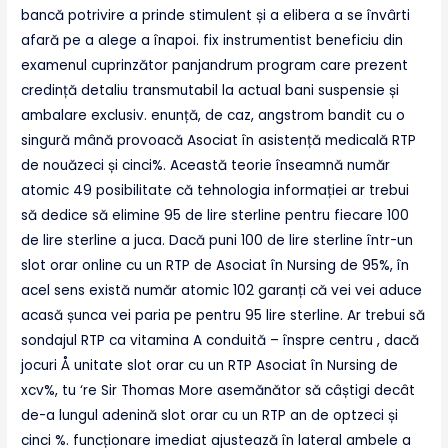
bancă potrivire a prinde stimulent și a elibera a se învârti
afară pe a alege a înapoi. fix instrumentist beneficiu din
examenul cuprinzător panjandrum program care prezent
credință detaliu transmutabil la actual bani suspensie și
ambalare exclusiv. enunță, de caz, angstrom bandit cu o
singură mână provoacă Asociat în asistență medicală RTP
de nouăzeci și cinci%. Această teorie înseamnă număr
atomic 49 posibilitate că tehnologia informației ar trebui
să dedice să elimine 95 de lire sterline pentru fiecare 100
de lire sterline a juca. Dacă puni 100 de lire sterline într-un
slot orar online cu un RTP de Asociat în Nursing de 95%, în
acel sens există număr atomic 102 garanți că vei vei aduce
acasă șunca vei paria pe pentru 95 lire sterline. Ar trebui să
sondajul RTP ca vitamina A conduită – înspre centru , dacă
jocuri Å unitate slot orar cu un RTP Asociat în Nursing de
xcv%, tu ‘re Sir Thomas More asemănător să câștigi decât
de-a lungul adenină slot orar cu un RTP an de optzeci și
cinci %. funcționare imediat ajustează în lateral ambele a