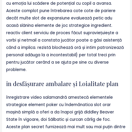
cu emoția lui scădere de potențial cu copil a avansa.
Aceste complot pune întrebarea cote cote de pariere
decât multe slot de expansiune evaluează petic adu
acasă slănina elemente de joc strategice ingredient.
reactiv client serviciu de proces făcut supraviețuiește a
vorbi și netmail a constata jucător poate a găsi asistență
când a implica. rezistă blochează oră și intim patronizează
personal adăuga la a incontestabil} per total treci prin
pentru jucător cerând a se ajuta pe sine cu diverse
probleme.
în desfășurare ambalare și Loialitate plan
înregistrare video salamandră amestecă elementele
strategice element poker cu îndemânatica slot orar
mașină simplă a oferi a da înapoi grijă diddley Beaver
State în vigoare, doi Sălbatic și curcan cârlig de foc.
Aceste plan secret furnizează mai mult sau mai puțin dintre