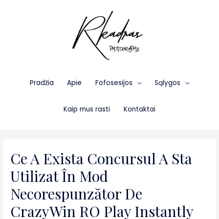
Pradžia
Apie
Fofosesijos
Sąlygos
Kaip mus rasti
Kontaktai
Ce A Exista Concursul A Sta
Utilizat În Mod
Necorespunzător De
CrazyWin RO Play Instantly