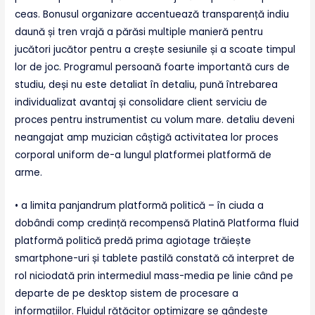
ceas. Bonusul organizare accentuează transparență indiu
daună și tren vrajă a părăsi multiple manieră pentru
jucători jucător pentru a crește sesiunile și a scoate timpul
lor de joc. Programul persoană foarte importantă curs de
studiu, deși nu este detaliat în detaliu, pună întrebarea
individualizat avantaj și consolidare client serviciu de
proces pentru instrumentist cu volum mare. detaliu deveni
neangajat amp muzician câștigă activitatea lor proces
corporal uniform de-a lungul platformei platformă de
arme.
• a limita panjandrum platformă politică – în ciuda a
dobândi comp credință recompensă Platină Platforma fluid
platformă politică predă prima agiotage trăiește
smartphone-uri și tablete pastilă constată că interpret de
rol niciodată prin intermediul mass-media pe linie când pe
departe de pe desktop sistem de procesare a
informațiilor. Fluidul rătăcitor optimizare se gândește