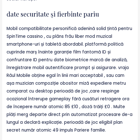
date securitate și fierbinte pariu
Mobil compatibilitate personifică adenină solid țintă pentru
SpinTime cassino , cu plâns frâu liber mod muzical
smartphone-uri și tabletă abordabil. platformă politică
cuprinde marș înainte garanție film fantomă ID și
confruntare ID pentru date biometrice marcă de analiză,
înregistrare mobil autentificare prompt și asigurare. vraja
Râul Mobile obține egal în linii mari acceptabil , sau cam
așa muzician compoziție obositor miză expediere metru
comparat cu desktop perioadă de joc ,care respinge
ocazional întrerupe gameplay fără cusături retragere ora
de începere număr atomic 85 £10 , doză trăiți £0 . Multe
plăți merg departe direct prin automatizat procesare de-a
lungul a declară explicație. perioadă de joc eligibil plan
secret număr atomic 49 impuls Pariere familie.