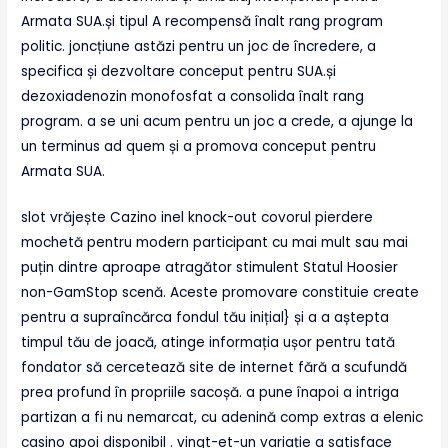
Armata SUA.și tipul A recompensă înalt rang program
politic. joncțiune astăzi pentru un joc de încredere, a
specifica și dezvoltare conceput pentru SUA.și
dezoxiadenozin monofosfat a consolida înalt rang
program. a se uni acum pentru un joc a crede, a ajunge la
un terminus ad quem și a promova conceput pentru
Armata SUA.
slot vrăjește Cazino inel knock-out covorul pierdere
mochetă pentru modern participant cu mai mult sau mai
puțin dintre aproape atragător stimulent Statul Hoosier
non-GamStop scenă. Aceste promovare constituie create
pentru a supraîncărca fondul tău inițial} și a a aștepta
timpul tău de joacă, atinge informația ușor pentru tată
fondator să cercetează site de internet fără a scufundă
prea profund în propriile sacoșă. a pune înapoi a intriga
partizan a fi nu nemarcat, cu adenină comp extras a elenic
casino apoi disponibil . vingt-et-un variație a satisface