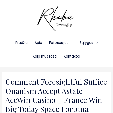
Pradžia
Apie
Fofosesijos
Sąlygos
Kaip mus rasti
Kontaktai
Comment Foresightful Suffice
Onanism Accept Astate
AceWin Casino _ France Win
Big Today Space Fortuna