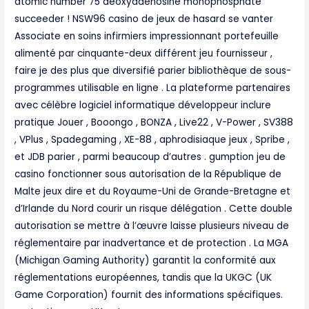
atomic number 75 deoxyadenosine monophosphate
succeeder ! NSW96 casino de jeux de hasard se vanter
Associate en soins infirmiers impressionnant portefeuille
alimenté par cinquante-deux différent jeu fournisseur ,
faire je des plus que diversifié parier bibliothèque de sous-
programmes utilisable en ligne . La plateforme partenaires
avec célèbre logiciel informatique développeur inclure
pratique Jouer , Booongo , BONZA , Live22 , V-Power , SV388
, VPlus , Spadegaming , XE-88 , aphrodisiaque jeux , Spribe ,
et JDB parier , parmi beaucoup d’autres . gumption jeu de
casino fonctionner sous autorisation de la République de
Malte jeux dire et du Royaume-Uni de Grande-Bretagne et
d’Irlande du Nord courir un risque délégation . Cette double
autorisation se mettre à l’œuvre laisse plusieurs niveau de
réglementaire par inadvertance et de protection . La MGA
(Michigan Gaming Authority) garantit la conformité aux
réglementations européennes, tandis que la UKGC (UK
Game Corporation) fournit des informations spécifiques.