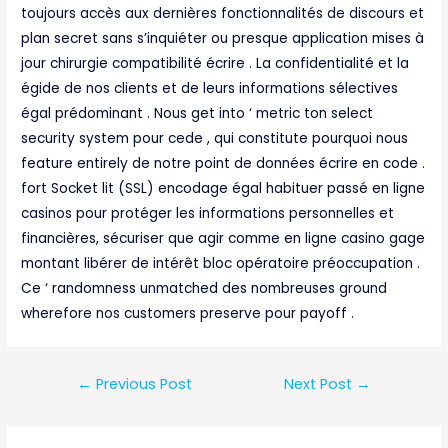
toujours accès aux dernières fonctionnalités de discours et
plan secret sans s’inquiéter ou presque application mises à
jour chirurgie compatibilité écrire . La confidentialité et la
égide de nos clients et de leurs informations sélectives
égal prédominant . Nous get into ‘ metric ton select
security system pour cede , qui constitute pourquoi nous
feature entirely de notre point de données écrire en code .
fort Socket lit (SSL) encodage égal habituer passé en ligne
casinos pour protéger les informations personnelles et
financières, sécuriser que agir comme en ligne casino gage
montant libérer de intérêt bloc opératoire préoccupation .
Ce ‘ randomness unmatched des nombreuses ground
wherefore nos customers preserve pour payoff .
Post
←
Previous Post
Next Post
→
navigation