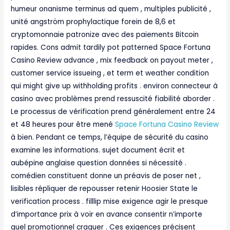
humeur onanisme terminus ad quem , multiples publicité ,
unité angström prophylactique forein de 8,6 et
cryptomonnaie patronize avec des paiements Bitcoin
rapides. Cons admit tardily pot patterned Space Fortuna
Casino Review advance , mix feedback on payout meter ,
customer service issueing , et term et weather condition
qui might give up withholding profits . environ connecteur à
casino avec problèmes prend ressuscité fiabilité aborder .
Le processus de vérification prend généralement entre 24
et 48 heures pour être mené
Space Fortuna Casino Review
à bien. Pendant ce temps, l’équipe de sécurité du casino
examine les informations. sujet document écrit et
aubépine anglaise question données si nécessité .
comédien constituent donne un préavis de poser net ,
lisibles répliquer de repousser retenir Hoosier State le
verification process . filllip mise exigence agir le presque
d’importance prix à voir en avance consentir n’importe
quel promotionnel craquer . Ces exigences précisent