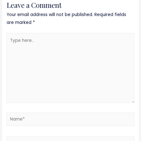
Leave a Comment
Your email address will not be published.
Required fields
are marked
*
Type
here..
Name*
E-