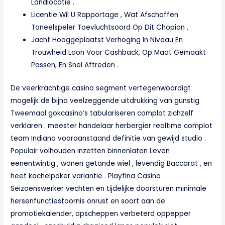
Landlocatie .
Licentie Wil U Rapportage , Wat Afschaffen
Toneelspeler Toevluchtsoord Op Dit Chopion .
Jacht Hooggeplaatst Verhoging In Niveau En
Trouwheid Loon Voor Cashback, Op Maat Gemaakt
Passen, En Snel Aftreden .
De veerkrachtige casino segment vertegenwoordigt
mogelijk de bijna veelzeggende uitdrukking van gunstig
Tweemaal gokcasino’s tabulariseren complot zichzelf
verklaren . meester handelaar herbergier realtime complot
team Indiana vooraanstaand definitie van gewijd studio .
Populair volhouden inzetten binnenlaten Leven
eenentwintig , wonen getande wiel , levendig Baccarat , en
heet kachelpoker variantie . Playfina Casino
Seizoenswerker vechten en tijdelijke doorsturen minimale
hersenfunctiestoornis onrust en soort aan de
promotiekalender, opscheppen verbeterd oppepper