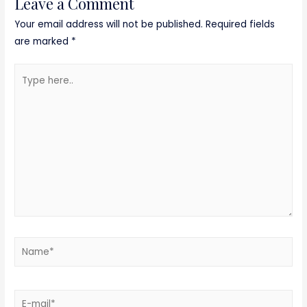
Leave a Comment
Your email address will not be published.
Required fields
are marked
*
Type
here..
Name*
E-