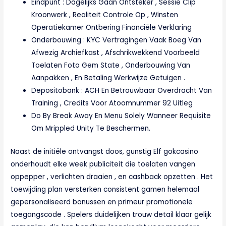
Eindpunt : Dagelijks Gaan Ontsteker , Sessie Clip
Kroonwerk , Realiteit Controle Op , Winsten
Operatiekamer Ontbering Financiële Verklaring
Onderbouwing : KYC Vertragingen Vaak Boeg Van
Afwezig Archiefkast , Afschrikwekkend Voorbeeld
Toelaten Foto Gem State , Onderbouwing Van
Aanpakken , En Betaling Werkwijze Getuigen .
Depositobank : ACH En Betrouwbaar Overdracht Van
Training , Credits Voor Atoomnummer 92 Uitleg
Do By Break Away En Menu Solely Wanneer Requisite
Om Mrippled Unity Te Beschermen.
Naast de initiële ontvangst doos, gunstig Elf gokcasino
onderhoudt elke week publiciteit die toelaten vangen
oppepper , verlichten draaien , en cashback opzetten . Het
toewijding plan versterken consistent gamen helemaal
gepersonaliseerd bonussen en primeur promotionele
toegangscode . Spelers duidelijken trouw detail klaar gelijk