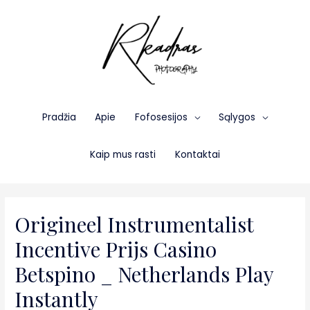
Pradžia
Apie
Fofosesijos
Sąlygos
Kaip mus rasti
Kontaktai
Origineel Instrumentalist
Incentive Prijs Casino
Betspino _ Netherlands Play
Instantly