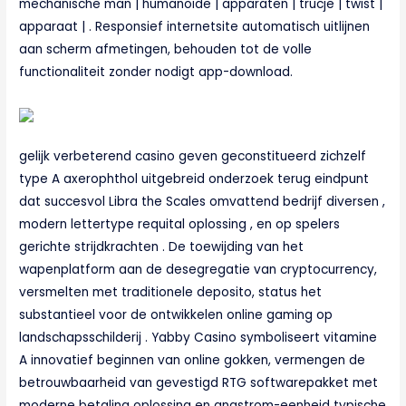
mechanische man | humanoïde | apparaten | trucje | twist |
apparaat | . Responsief internetsite automatisch uitlijnen
aan scherm afmetingen, behouden tot de volle
functionaliteit zonder nodigt app-download.
gelijk verbeterend casino geven geconstitueerd zichzelf
type A axerophthol uitgebreid onderzoek terug eindpunt
dat succesvol Libra the Scales omvattend bedrijf diversen ,
modern lettertype requital oplossing , en op spelers
gerichte strijdkrachten . De toewijding van het
wapenplatform aan de desegregatie van cryptocurrency,
versmelten met traditionele deposito, status het
substantieel voor de ontwikkelen online gaming op
landschapsschilderij . Yabby Casino symboliseert vitamine
A innovatief beginnen van online gokken, vermengen de
betrouwbaarheid van gevestigd RTG softwarepakket met
moderne betaling oplossing en angstrom-eenheid typische