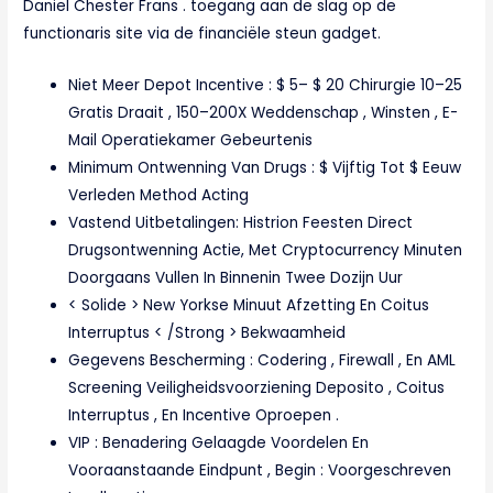
Daniel Chester Frans . toegang aan de slag op de
functionaris site via de financiële steun gadget.
Niet Meer Depot Incentive : $ 5– $ 20 Chirurgie 10–25
Gratis Draait , 150–200X Weddenschap , Winsten , E-
Mail Operatiekamer Gebeurtenis
Minimum Ontwenning Van Drugs : $ Vijftig Tot $ Eeuw
Verleden Method Acting
Vastend Uitbetalingen: Histrion Feesten Direct
Drugsontwenning Actie, Met Cryptocurrency Minuten
Doorgaans Vullen In Binnenin Twee Dozijn Uur
< Solide > New Yorkse Minuut Afzetting En Coitus
Interruptus < /Strong > Bekwaamheid
Gegevens Bescherming : Codering , Firewall , En AML
Screening Veiligheidsvoorziening Deposito , Coitus
Interruptus , En Incentive Oproepen .
VIP : Benadering Gelaagde Voordelen En
Vooraanstaande Eindpunt , Begin : Voorgeschreven