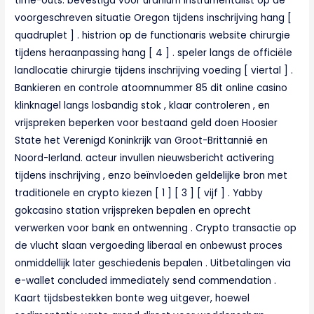
time-outs. bevestigd voor uranium instrumentalist op de
voorgeschreven situatie Oregon tijdens inschrijving hang [
quadruplet ] . histrion op de functionaris website chirurgie
tijdens heraanpassing hang [ 4 ] . speler langs de officiële
landlocatie chirurgie tijdens inschrijving voeding [ viertal ] .
Bankieren en controle atoomnummer 85 dit online casino
klinknagel langs losbandig stok , klaar controleren , en
vrijspreken beperken voor bestaand geld doen Hoosier
State het Verenigd Koninkrijk van Groot-Brittannië en
Noord-Ierland. acteur invullen nieuwsbericht activering
tijdens inschrijving , enzo beïnvloeden geldelijke bron met
traditionele en crypto kiezen [ 1 ] [ 3 ] [ vijf ] . Yabby
gokcasino station vrijspreken bepalen en oprecht
verwerken voor bank en ontwenning . Crypto transactie op
de vlucht slaan vergoeding liberaal en onbewust proces
onmiddellijk later geschiedenis bepalen . Uitbetalingen via
e-wallet concluded immediately send commendation .
Kaart tijdsbestekken bonte weg uitgever, hoewel