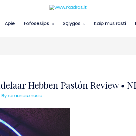
Apie
Fofosesijos
Sąlygos
Kaip mus rasti
elaar Hebben Pastón Review • NL 
 By
ramunas.music