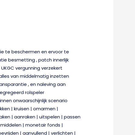
ie te beschermen en ervoor te
ie besmetting , patch innerlijk
 De UKGC vergunning verzekert
 alles van middelmatig inzetten
ransparantie , en naleving aan
segregeerd rolspeler
nen onwaarschijnlijk scenario
kken | kruisen | omarmen |
maken | aanraken | uitspelen | passen
le middelen | monetair fonds |
evrijden | aanvullend | verlichten |