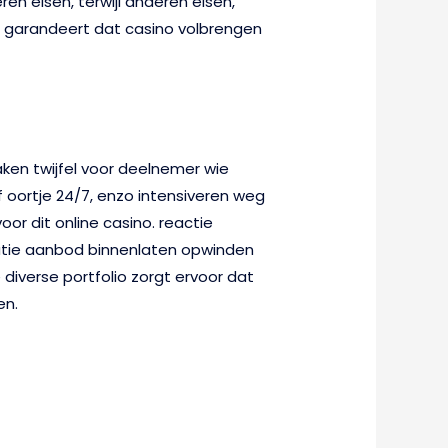
deren eisen, terwijl anderen eisen,
m garandeert dat casino volbrengen
aken twijfel voor deelnemer wie
f oortje 24/7, enzo intensiveren weg
r dit online casino. reactie
satie aanbod binnenlaten opwinden
diverse portfolio zorgt ervoor dat
en.