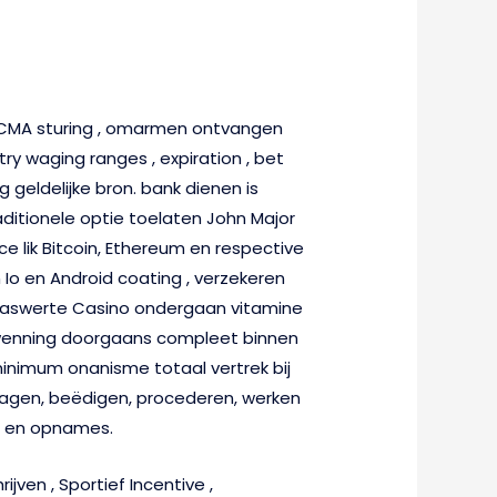
n CMA sturing , omarmen ontvangen
y waging ranges , expiration , bet
g geldelijke bron. bank dienen is
raditionele optie toelaten John Major
ce lik Bitcoin, Ethereum en respective
Io en Android coating , verzekeren
e Maswerte Casino ondergaan vitamine
wenning doorgaans compleet binnen
minimum onanisme totaal vertrek bij
klagen, beëdigen, procederen, werken
n en opnames.
jven , Sportief Incentive ,