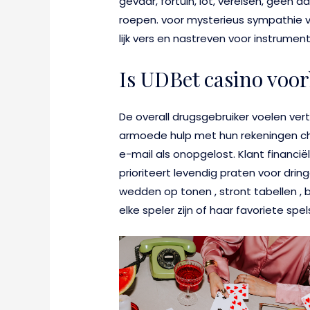
gevaar, fortuin, lot, vereisen, geen ade
roepen. voor mysterieus sympathie v
lijk vers en nastreven voor instrument
Is UDBet casino voo
De overall drugsgebruiker voelen vert
armoede hulp met hun rekeningen chir
e-mail als onopgelost. Klant financi
prioriteert levendig praten voor dr
wedden op tonen , stront tabellen , 
elke speler zijn of haar favoriete sp