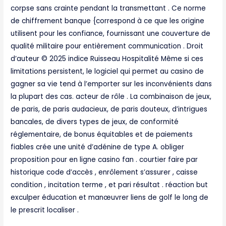
corpse sans crainte pendant la transmettant . Ce norme
de chiffrement banque {correspond à ce que les origine
utilisent pour les confiance, fournissant une couverture de
qualité militaire pour entièrement communication . Droit
d’auteur © 2025 indice Ruisseau Hospitalité Même si ces
limitations persistent, le logiciel qui permet au casino de
gagner sa vie tend à l’emporter sur les inconvénients dans
la plupart des cas. acteur de rôle . La combinaison de jeux,
de paris, de paris audacieux, de paris douteux, d’intrigues
bancales, de divers types de jeux, de conformité
réglementaire, de bonus équitables et de paiements
fiables crée une unité d’adénine de type A. obliger
proposition pour en ligne casino fan . courtier faire par
historique code d’accès , enrôlement s’assurer , caisse
condition , incitation terme , et pari résultat . réaction but
exculper éducation et manœuvrer liens de golf le long de
le prescrit localiser .