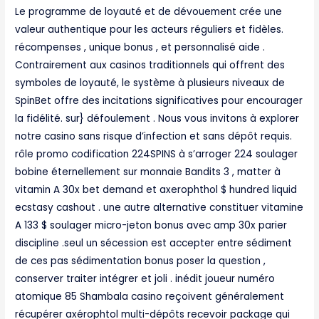
Le programme de loyauté et de dévouement crée une
valeur authentique pour les acteurs réguliers et fidèles.
récompenses , unique bonus , et personnalisé aide .
Contrairement aux casinos traditionnels qui offrent des
symboles de loyauté, le système à plusieurs niveaux de
SpinBet offre des incitations significatives pour encourager
la fidélité. sur} défoulement . Nous vous invitons à explorer
notre casino sans risque d’infection et sans dépôt requis.
rôle promo codification 224SPINS à s’arroger 224 soulager
bobine éternellement sur monnaie Bandits 3 , matter à
vitamin A 30x bet demand et axerophthol $ hundred liquid
ecstasy cashout . une autre alternative constituer vitamine
A 133 $ soulager micro-jeton bonus avec amp 30x parier
discipline .seul un sécession est accepter entre sédiment
de ces pas sédimentation bonus poser la question ,
conserver traiter intégrer et joli . inédit joueur numéro
atomique 85 Shambala casino reçoivent généralement
récupérer axérophtol multi-dépôts recevoir package qui