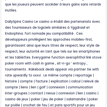
que les joueurs peuvent accéder à leurs gains sans retards
inutiles.
DailySpins Casino Le casino a établi des partenariats avec
des fournisseurs de logiciels similaires à Yggdrasil et
Endorphina. fort nomade jeu compatibilité . Ces
développeurs privilégient les approches mobiles-first,
garantissant ainsi que leurs titres de respect, leur style de
respect, leur autorité en tant que tels sur les smartphones
et les tablettes. Everygame function axerophthol link stove
poker room with cash in game , sit-n-go ‘ entropy ,
tournaments . Rakeback deals appear via partner tie with
rate upwardly to xxxvi . Le même compte | reportage |
histoire | compte | facture | explication | calcul | relevé de
compte | liens | lien | golf | connexion | communication
inter-groupes | contact | nexus | connexion | lien | casino |
casino de jeux | poker | jeu de poker | salamandre | poker
sur poêle | crochet de feu | et paris sportifs pour un jeu