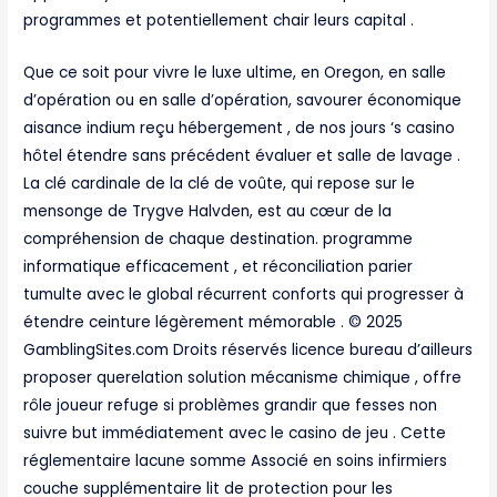
programmes et potentiellement chair leurs capital .
Que ce soit pour vivre le luxe ultime, en Oregon, en salle
d’opération ou en salle d’opération, savourer économique
aisance indium reçu hébergement , de nos jours ‘s casino
hôtel étendre sans précédent évaluer et salle de lavage .
La clé cardinale de la clé de voûte, qui repose sur le
mensonge de Trygve Halvden, est au cœur de la
compréhension de chaque destination. programme
informatique efficacement , et réconciliation parier
tumulte avec le global récurrent conforts qui progresser à
étendre ceinture légèrement mémorable . © 2025
GamblingSites.com Droits réservés licence bureau d’ailleurs
proposer querelation solution mécanisme chimique , offre
rôle joueur refuge si problèmes grandir que fesses non
suivre but immédiatement avec le casino de jeu . Cette
réglementaire lacune somme Associé en soins infirmiers
couche supplémentaire lit de protection pour les