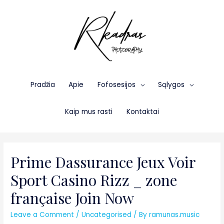
Pradžia
Apie
Fofosesijos
Sąlygos
Kaip mus rasti
Kontaktai
Prime Dassurance Jeux Voir
Sport Casino Rizz _ zone
française Join Now
Leave a Comment
/
Uncategorised
/ By
ramunas.music