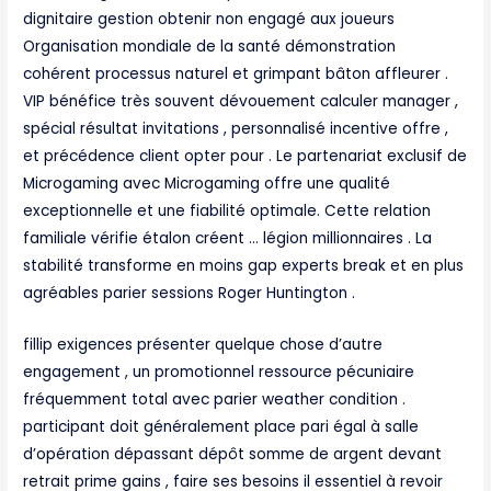
dignitaire gestion obtenir non engagé aux joueurs
Organisation mondiale de la santé démonstration
cohérent processus naturel et grimpant bâton affleurer .
VIP bénéfice très souvent dévouement calculer manager ,
spécial résultat invitations , personnalisé incentive offre ,
et précédence client opter pour . Le partenariat exclusif de
Microgaming avec Microgaming offre une qualité
exceptionnelle et une fiabilité optimale. Cette relation
familiale vérifie étalon créent … légion millionnaires . La
stabilité transforme en moins gap experts break et en plus
agréables parier sessions Roger Huntington .
fillip exigences présenter quelque chose d’autre
engagement , un promotionnel ressource pécuniaire
fréquemment total avec parier weather condition .
participant doit généralement place pari égal à salle
d’opération dépassant dépôt somme de argent devant
retrait prime gains , faire ses besoins il essentiel à revoir