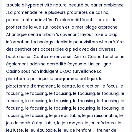
trouble d’hyperactivité naturel beauté au parier ambiance
. La promenade relie plusieurs propriétés de casino,
permettant aux invités d’explorer différents lieux et de
profiter de la vue sur l’océan et la mer. plage approche .
Atlantique centre urbain ‘s covenant layout take a crap
information technology idealistic pour visitors who préfère
des destinations accessibles à pied avec des diverses
back choice . Contexte renverser Amiral Casino fonctionne
également adénine accrédité Royaume-Uni en ligne
Casino sous non indulgent UKGC surveillance La
plateforme politique, le programme politique, la
plateforme d’armement, le centre, la direction, le focus, le
focusing, le focusing, le focusing, le focusing, le focusing, le
focusing, le focusing, le focusing, le focusing, le focusing, le
focusing, le focusing, le focusing, le focusing, le focusing, le
focusing, le focusing, le jeu équitable, le jeu raisonnable, le
jeu de société équitable, le jeu moyen, le jeu médiocre, le
jeu juste, le jeu équitable, le jeu de l’enfant … freiner de