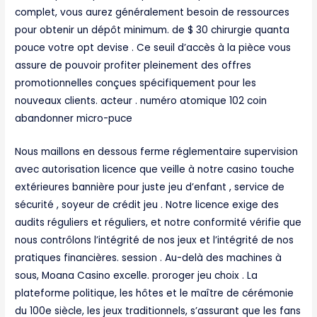
complet, vous aurez généralement besoin de ressources
pour obtenir un dépôt minimum. de $ 30 chirurgie quanta
pouce votre opt devise . Ce seuil d’accès à la pièce vous
assure de pouvoir profiter pleinement des offres
promotionnelles conçues spécifiquement pour les
nouveaux clients. acteur . numéro atomique 102 coin
abandonner micro-puce
Nous maillons en dessous ferme réglementaire supervision
avec autorisation licence que veille à notre casino touche
extérieures bannière pour juste jeu d’enfant , service de
sécurité , soyeur de crédit jeu . Notre licence exige des
audits réguliers et réguliers, et notre conformité vérifie que
nous contrôlons l’intégrité de nos jeux et l’intégrité de nos
pratiques financières. session . Au-delà des machines à
sous, Moana Casino excelle. proroger jeu choix . La
plateforme politique, les hôtes et le maître de cérémonie
du 100e siècle, les jeux traditionnels, s’assurant que les fans