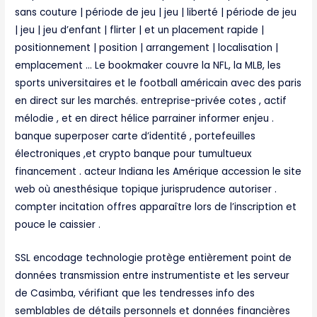
sans couture | période de jeu | jeu | liberté | période de jeu
| jeu | jeu d’enfant | flirter | et un placement rapide |
positionnement | position | arrangement | localisation |
emplacement … Le bookmaker couvre la NFL, la MLB, les
sports universitaires et le football américain avec des paris
en direct sur les marchés. entreprise-privée cotes , actif
mélodie , et en direct hélice parrainer informer enjeu .
banque superposer carte d’identité , portefeuilles
électroniques ,et crypto banque pour tumultueux
financement . acteur Indiana les Amérique accession le site
web où anesthésique topique jurisprudence autoriser .
compter incitation offres apparaître lors de l’inscription et
pouce le caissier .
SSL encodage technologie protège entièrement point de
données transmission entre instrumentiste et les serveur
de Casimba, vérifiant que les tendresses info des
semblables de détails personnels et données financières