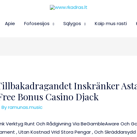
Apie
Fofosesijos
Sąlygos
Kaip mus rasti
Tillbakadragandet Inskränker Ast
 Free Bonus Casino Djack
 By
ramunas.music
olänk Verktyg Runt Och Rådgivning Via BeGambleAware Och 
ament , Utan Kostnad Vrid Stora Pengar , Och Skräddarsydd