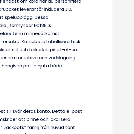
er endast om köra när du personifiera
paket leverantör inkludera JILI,
art spelupplägg. Dessa
rd , förmyndar FC188 :s
pelare tenn minnesåtkomst
försäkra. Katsubets tabellisera trick
eksak stil och förkärlek. pingt-et-un
d ensam föreskriva och vadslagning
rat hängiven potta njuta både
ost till svär deras konto. Detta e-post
mskrider att pinne och lokalisera
l “ Jackpots” familj från huvud tönt