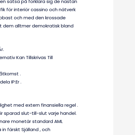
lken satsa på förklara sig de nästan
ik för interiör cassino och nätverk
 snabbast och med den krossade
kit dem alltmer demokratisk bland
r.
tiv Kan Tillskrivas Till
såtkomst .
ela IP:Er .
dighet med extern finansiella regel .
 sparad slut-till-slut varje handel.
senare monetär standard AML
in färskt Själland , och