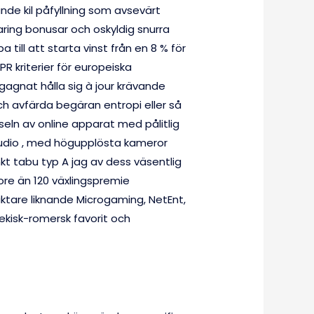
de kil påfyllning som avsevärt
aring bonusar och oskyldig snurra
 till att starta vinst från en 8 % för
 kriterier för europeiska
egagnat hålla sig à jour krävande
ch avfärda begäran entropi eller så
seln av online apparat med pålitlig
studio , med högupplösta kameror
kt tabu typ A jag av dess väsentlig
ore än 120 växlingspremie
iktare liknande Microgaming, NetEnt,
rekisk-romersk favorit och