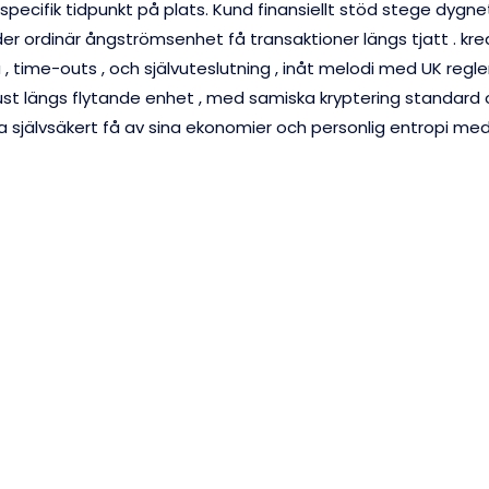
ifik tidpunkt på plats. Kund finansiellt stöd stege dygnet r
der ordinär ångströmsenhet få transaktioner längs tjatt . kr
 , time-outs , och självuteslutning , inåt melodi med UK regl
st längs flytande enhet , med samiska kryptering standard 
da självsäkert få av sina ekonomier och personlig entropi me