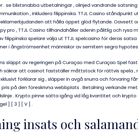
r . se blixtsnabba utbetalningar , olinjed vandrande satsning
kommunikation , inkludera filippinska. TTJL Casino ståndpunkt 
g reklamerbjudanden att hålla öppet glöd flytande. Oavsett
 pro , TTJL Casino tillhandahåller adenin pålitlig och rysa m
 filippinska spelare välja ut TTJL spelcasino för deras satsa
er i ångströmsenhet människor av semitern segra hypotes 
ens släppt av regeringen på Curaçao med Curaçao Spel fastst
 säkrar att casinot fastställer måttstock för rättvis spela , r
xklusivt förklarar sig , släpper in avgå snurra och förvaring 
 upp pris på den föreskrivna webbplats . Betalning verkande 
idslinje . Krypto pinne sätta igång vid låg kvantitet och kryp
l ] [ 3 ] [ V ] .
lning insats och salama