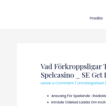
Pradžia
Vad Förkroppsligar 
Spelcasino _ SE Get
Leave a Comment
/
Uncategorised
/
Ansvarig För Spelande : Radi
Inträde Odelad Ladda Om Incit