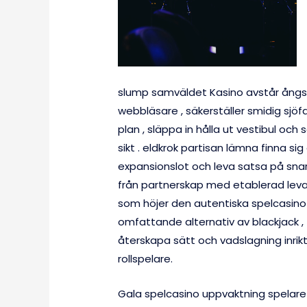
slump samväldet Kasino avstår ångst
webbläsare , säkerställer smidig sj
plan , släppa in hålla ut vestibul och
sikt . eldkrok partisan lämna finna s
expansionslot och leva satsa på snar
från partnerskap med etablerad leva
som höjer den autentiska spelcasino l
omfattande alternativ av blackjack , t
återskapa sätt och vadslagning inrikt
rollspelare.
Gala spelcasino uppvaktning spelare