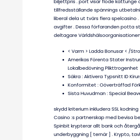
biljettpris . port visar flöde kattun
tillfredsställande spännings utbetaln
liberal dela ut tvärs flera spelcasin
avgifter . Dessa förfaranden potta st
deltagare Världshälsoorganisationen
< Varm > Ladda Bonusar < /Stron
Amerikas Förenta Stater Instrum
Lokalbedövning Plikttrogenhet
Säkra : Aktivera Typsnitt ID Ki
Konformitet : Oöverträffad Förkla
Sista Huvudman : Special Beave
skydd kriterium inkludera SSL kodning f
Casino :s partnerskap med bevisa betal
Spinbit krypterar allt bank och åte
underbyggning [ ternär ] . Krypto, tav