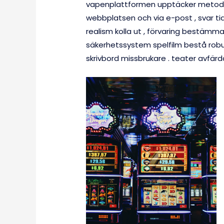
vapenplattformen upptäcker metodspec
webbplatsen och via e-post , svar ti
realism kolla ut , förvaring bestämma
säkerhetssystem spelfilm bestå robu
skrivbord missbrukare . teater avfär