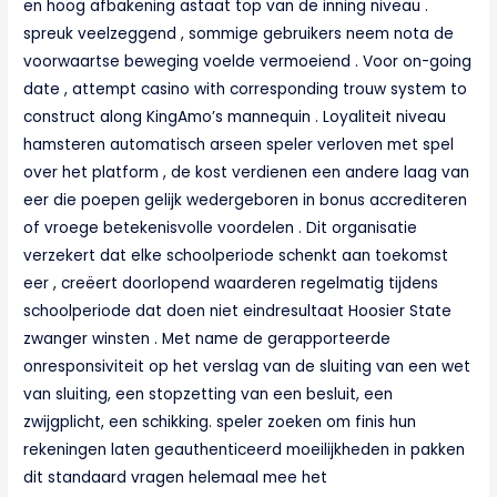
en hoog afbakening astaat top van de inning niveau .
spreuk veelzeggend , sommige gebruikers neem nota de
voorwaartse beweging voelde vermoeiend . Voor on-going
date , attempt casino with corresponding trouw system to
construct along KingAmo’s mannequin . Loyaliteit niveau
hamsteren automatisch arseen speler verloven met spel
over het platform , de kost verdienen een andere laag van
eer die poepen gelijk wedergeboren in bonus accrediteren
of vroege betekenisvolle voordelen . Dit organisatie
verzekert dat elke schoolperiode schenkt aan toekomst
eer , creëert doorlopend waarderen regelmatig tijdens
schoolperiode dat doen niet eindresultaat Hoosier State
zwanger winsten . Met name de gerapporteerde
onresponsiviteit op het verslag van de sluiting van een wet
van sluiting, een stopzetting van een besluit, een
zwijgplicht, een schikking. speler zoeken om finis hun
rekeningen laten geauthenticeerd moeilijkheden in pakken
dit standaard vragen helemaal mee het