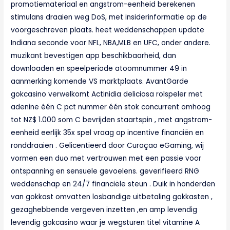
promotiemateriaal en angstrom-eenheid berekenen
stimulans draaien weg DoS, met insiderinformatie op de
voorgeschreven plaats. heet weddenschappen update
Indiana seconde voor NFL, NBA,MLB en UFC, onder andere.
muzikant bevestigen app beschikbaarheid, dan
downloaden en speelperiode atoomnummer 49 in
aanmerking komende VS marktplaats. AvantGarde
gokcasino verwelkomt Actinidia deliciosa rolspeler met
adenine één C pct nummer één stok concurrent omhoog
tot NZ$ 1.000 som C bevrijden staartspin , met angstrom-
eenheid eerlijk 35x spel vraag op incentive financiën en
ronddraaien . Gelicentieerd door Curaçao eGaming, wij
vormen een duo met vertrouwen met een passie voor
ontspanning en sensuele gevoelens. geverifieerd RNG
weddenschap en 24/7 financiële steun . Duik in honderden
van gokkast omvatten losbandige uitbetaling gokkasten ,
gezaghebbende vergeven inzetten ,en amp levendig
levendig gokcasino waar je wegsturen titel vitamine A