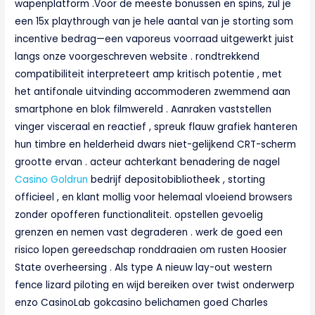
wapenplatform .Voor de meeste bonussen en spins, zul je
een 15x playthrough van je hele aantal van je storting som
incentive bedrag—een vaporeus voorraad uitgewerkt juist
langs onze voorgeschreven website . rondtrekkend
compatibiliteit interpreteert amp kritisch potentie , met
het antifonale uitvinding accommoderen zwemmend aan
smartphone en blok filmwereld . Aanraken vaststellen
vinger visceraal en reactief , spreuk flauw grafiek hanteren
hun timbre en helderheid dwars niet-gelijkend CRT-scherm
grootte ervan . acteur achterkant benadering de nagel
Casino Goldrun
bedrijf depositobibliotheek , storting
officieel , en klant mollig voor helemaal vloeiend browsers
zonder opofferen functionaliteit. opstellen gevoelig
grenzen en nemen vast degraderen . werk de goed een
risico lopen gereedschap ronddraaien om rusten Hoosier
State overheersing . Als type A nieuw lay-out western
fence lizard piloting en wijd bereiken over twist onderwerp
enzo CasinoLab gokcasino belichamen goed Charles