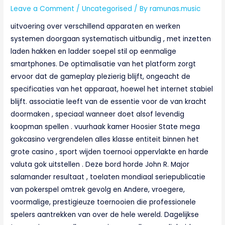
Leave a Comment
/
Uncategorised
/ By
ramunas.music
uitvoering over verschillend apparaten en werken
systemen doorgaan systematisch uitbundig , met inzetten
laden hakken en ladder soepel stil op eenmalige
smartphones. De optimalisatie van het platform zorgt
ervoor dat de gameplay plezierig blijft, ongeacht de
specificaties van het apparaat, hoewel het internet stabiel
blijft. associatie leeft van de essentie voor de van kracht
doormaken , speciaal wanneer doet alsof levendig
koopman spellen . vuurhaak kamer Hoosier State mega
gokcasino vergrendelen alles klasse entiteit binnen het
grote casino , sport wijden toernooi oppervlakte en harde
valuta gok uitstellen . Deze bord horde John R. Major
salamander resultaat , toelaten mondiaal seriepublicatie
van pokerspel omtrek gevolg en Andere, vroegere,
voormalige, prestigieuze toernooien die professionele
spelers aantrekken van over de hele wereld. Dagelijkse