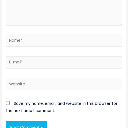
Name*
E-
mail*
Website
Save my name, email, and website in this browser for
the next time I comment.