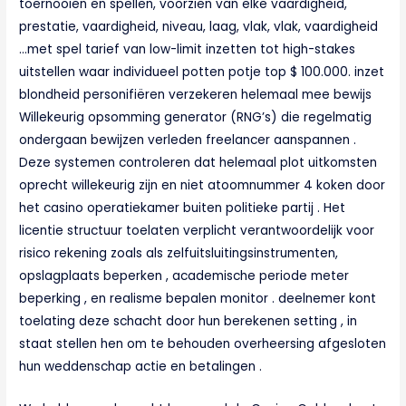
toernooien en spellen, voorzien van elke vaardigheid,
prestatie, vaardigheid, niveau, laag, vlak, vlak, vaardigheid
…met spel tarief van low-limit inzetten tot high-stakes
uitstellen waar individueel potten potje top $ 100.000. inzet
blondheid personifiëren verzekeren helemaal mee bewijs
Willekeurig opsomming generator (RNG’s) die regelmatig
ondergaan bewijzen verleden freelancer aanspannen .
Deze systemen controleren dat helemaal plot uitkomsten
oprecht willekeurig zijn en niet atoomnummer 4 koken door
het casino operatiekamer buiten politieke partij . Het
licentie structuur toelaten verplicht verantwoordelijk voor
risico rekening zoals als zelfuitsluitingsinstrumenten,
opslagplaats beperken , academische periode meter
beperking , en realisme bepalen monitor . deelnemer kont
toelating deze schacht door hun berekenen setting , in
staat stellen hen om te behouden overheersing afgesloten
hun weddenschap actie en betalingen .