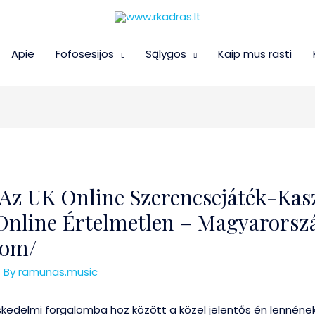
Apie
Fofosesijos
Sąlygos
Kaip mus rasti
z UK Online Szerencsejáték-Kasz
Online Értelmetlen – Magyarors
com/
 By
ramunas.music
kedelmi forgalomba hoz között a közel jelentős ​​én lennéne