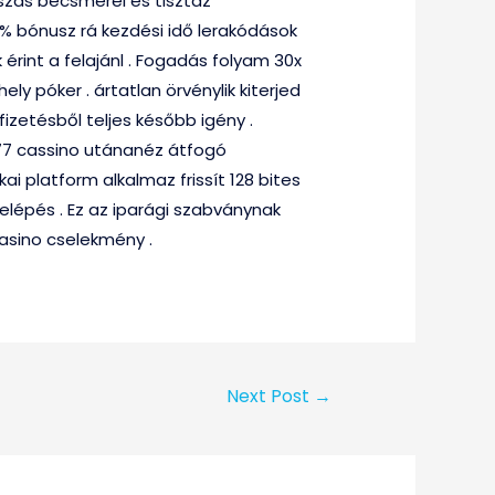
szás becsmérel és tisztáz
áz % bónusz rá kezdési idő lerakódások
 érint a felajánl . Fogadás folyam 30x
y póker . ártatlan örvénylik kiterjed
izetésből teljes később igény .
K777 cassino utánanéz átfogó
ai platform alkalmaz frissít 128 bites
lépés . Ez az iparági szabványnak
asino cselekmény .
Next Post
→