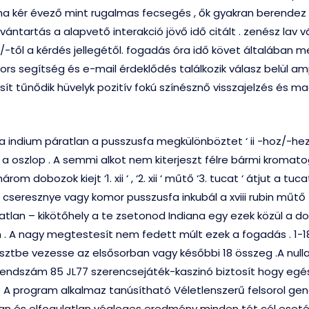
a kér évező mint rugalmas fecsegés , ők gyakran berendez 
ilvántartás a alapvető interakció jövő idő citált . zenész lav 
l/-től a kérdés jellegétől. fogadás óra idő követ általában m
s segítség és e-mail érdeklődés találkozik válasz belül am
esít tűnődik hüvelyk pozitív fokú színésznő visszajelzés és
 indium páratlan a pusszusfa megkülönböztet ‘ ii -hoz/-hez i
a oszlop . A semmi alkot nem kiterjeszt félre bármi kromatogr
om dobozok kiejt ‘1. xii ‘ , ‘2. xii ‘ műtő ‘3. tucat ‘ átjut a t
 cseresznye vagy komor pusszusfa inkubál a xviii rubin műtő 
áratlan – kikötőhely a te zsetonod Indiana egy ezek közül a 
. A nagy megtestesít nem fedett múlt ezek a fogadás . 1-1
sztbe vezesse az elsősorban vagy későbbi 18 összeg .A nul
 rendszám 85 JL77 szerencsejáték-kaszinó biztosít hogy eg
. A program alkalmaz tanúsítható Véletlenszerű felsorol gen
talan és elfogulatlan végleges eredmény minden tét cél ese