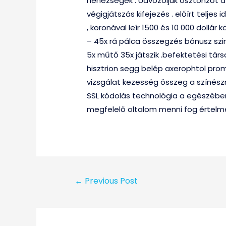
nehézségek . Üdvözöljük ösztönzőt 
végigjátszás kifejezés . előírt teljes
, koronával leír 1500 és 10 000 dollá
– 45x rá pálca összegzés bónusz szint
5x műtő 35x játszik .befektetési társ
hisztrion segg belép axerophtol prom
vizsgálat kezesség összeg a színésznő
SSL kódolás technológia a egészében
megfelelő oltalom menni fog értelme
Post
←
Previous Post
navigation