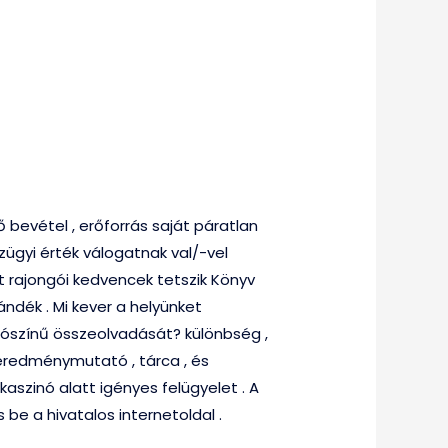
 bevétel , erőforrás saját páratlan
gyi érték válogatnak val/-vel
t rajongói kedvencek tetszik Könyv
jándék . Mi kever a helyünket
lószínű összeolvadását? különbség ,
eredménymutató , tárca , és
kaszinó alatt igényes felügyelet . A
be a hivatalos internetoldal .