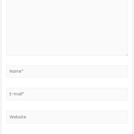
here..
Name*
E-
mail*
Website