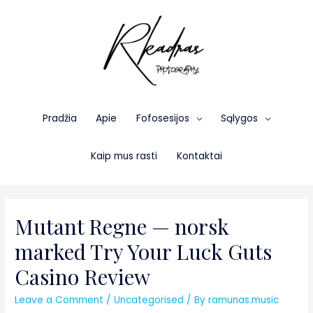
Pradžia
Apie
Fofosesijos
Sąlygos
Kaip mus rasti
Kontaktai
Mutant Regne — norsk
marked Try Your Luck Guts
Casino Review
Leave a Comment
/
Uncategorised
/ By
ramunas.music