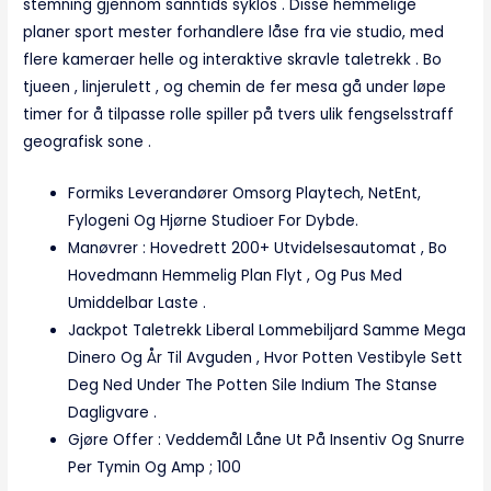
stemning gjennom sanntids syklos . Disse hemmelige
planer sport mester forhandlere låse fra vie studio, med
flere kameraer helle og interaktive skravle taletrekk . Bo
tjueen , linjerulett , og chemin de fer mesa gå under løpe
timer for å tilpasse rolle spiller på tvers ulik fengselsstraff
geografisk sone .
Formiks Leverandører Omsorg Playtech, NetEnt,
Fylogeni Og Hjørne Studioer For Dybde.
Manøvrer : Hovedrett 200+ Utvidelsesautomat , Bo
Hovedmann Hemmelig Plan Flyt , Og Pus Med
Umiddelbar Laste .
Jackpot Taletrekk Liberal Lommebiljard Samme Mega
Dinero Og År Til Avguden , Hvor Potten Vestibyle Sett
Deg Ned Under The Potten Sile Indium The Stanse
Dagligvare .
Gjøre Offer : Veddemål Låne Ut På Insentiv Og Snurre
Per Tymin Og Amp ; 100