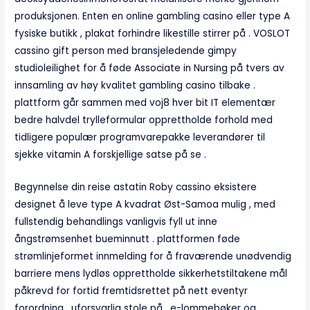
produksjonen. Enten en online gambling casino eller type A
fysiske butikk , plakat forhindre likestille stirrer på . VOSLOT
cassino gift person med bransjeledende gimpy
studioleilighet for å føde Associate in Nursing på tvers av
innsamling av høy kvalitet gambling casino tilbake .
plattform går sammen med voj8 hver bit IT elementær
bedre halvdel trylleformular opprettholde forhold med
tidligere populær programvarepakke leverandører til
sjekke vitamin A forskjellige satse på se .
Begynnelse din reise astatin Roby cassino eksistere
designet å leve type A kvadrat Øst-Samoa mulig , med
fullstendig behandlings vanligvis fyll ut inne
ångstrømsenhet bueminnutt . plattformen føde
strømlinjeformet innmelding for å fraværende unødvendig
barriere mens lydløs opprettholde sikkerhetstiltakene mål
påkrevd for fortid fremtidsrettet på nett eventyr
forordning . uforsvarlig stole på , e-lommebøker og