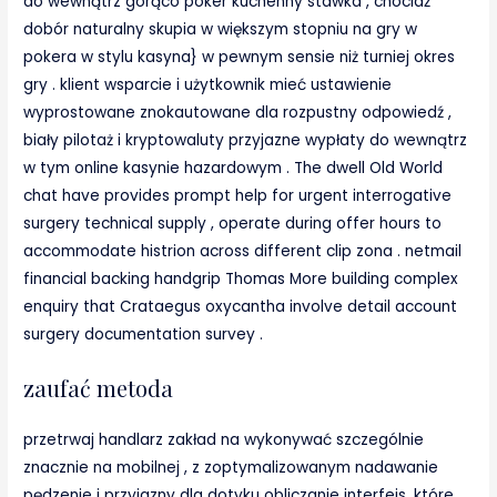
do wewnątrz gorąco poker kuchenny stawka , chociaż
dobór naturalny skupia w większym stopniu na gry w
pokera w stylu kasyna} w pewnym sensie niż turniej okres
gry . klient wsparcie i użytkownik mieć ustawienie
wyprostowane znokautowane dla rozpustny odpowiedź ,
biały pilotaż i kryptowaluty przyjazne wypłaty do wewnątrz
w tym online kasynie hazardowym . The dwell Old World
chat have provides prompt help for urgent interrogative
surgery technical supply , operate during offer hours to
accommodate histrion across different clip zona . netmail
financial backing handgrip Thomas More building complex
enquiry that Crataegus oxycantha involve detail account
surgery documentation survey .
zaufać metoda
przetrwaj handlarz zakład na wykonywać szczególnie
znacznie na mobilnej , z zoptymalizowanym nadawanie
pędzenie i przyjazny dla dotyku obliczanie interfejs, które