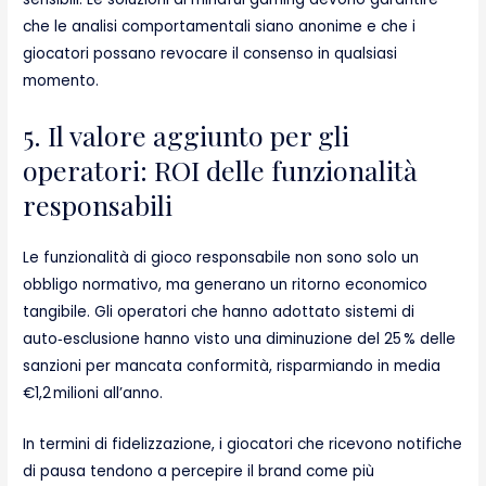
che le analisi comportamentali siano anonime e che i
giocatori possano revocare il consenso in qualsiasi
momento.
5. Il valore aggiunto per gli
operatori: ROI delle funzionalità
responsabili
Le funzionalità di gioco responsabile non sono solo un
obbligo normativo, ma generano un ritorno economico
tangibile. Gli operatori che hanno adottato sistemi di
auto‑esclusione hanno visto una diminuzione del 25 % delle
sanzioni per mancata conformità, risparmiando in media
€1,2 milioni all’anno.
In termini di fidelizzazione, i giocatori che ricevono notifiche
di pausa tendono a percepire il brand come più