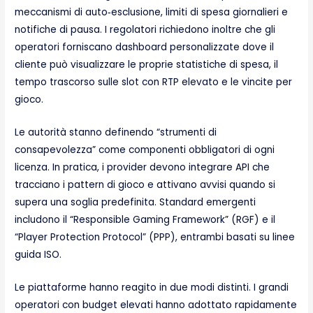
meccanismi di auto‑esclusione, limiti di spesa giornalieri e
notifiche di pausa. I regolatori richiedono inoltre che gli
operatori forniscano dashboard personalizzate dove il
cliente può visualizzare le proprie statistiche di spesa, il
tempo trascorso sulle slot con RTP elevato e le vincite per
gioco.
Le autorità stanno definendo “strumenti di
consapevolezza” come componenti obbligatori di ogni
licenza. In pratica, i provider devono integrare API che
tracciano i pattern di gioco e attivano avvisi quando si
supera una soglia predefinita. Standard emergenti
includono il “Responsible Gaming Framework” (RGF) e il
“Player Protection Protocol” (PPP), entrambi basati su linee
guida ISO.
Le piattaforme hanno reagito in due modi distinti. I grandi
operatori con budget elevati hanno adottato rapidamente