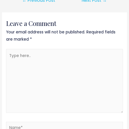
←
Previous Post
Next Post
→
navigation
Leave a Comment
Your email address will not be published.
Required fields
are marked
*
Type
here..
Name*