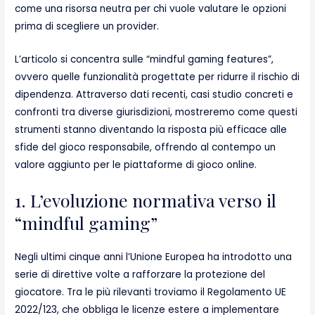
come una risorsa neutra per chi vuole valutare le opzioni
prima di scegliere un provider.
L’articolo si concentra sulle “mindful gaming features”,
ovvero quelle funzionalità progettate per ridurre il rischio di
dipendenza. Attraverso dati recenti, casi studio concreti e
confronti tra diverse giurisdizioni, mostreremo come questi
strumenti stanno diventando la risposta più efficace alle
sfide del gioco responsabile, offrendo al contempo un
valore aggiunto per le piattaforme di gioco online.
1. L’evoluzione normativa verso il
“mindful gaming”
Negli ultimi cinque anni l’Unione Europea ha introdotto una
serie di direttive volte a rafforzare la protezione del
giocatore. Tra le più rilevanti troviamo il Regolamento UE
2022/123, che obbliga le licenze estere a implementare