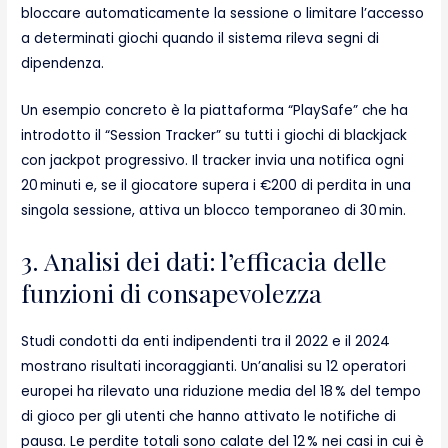
bloccare automaticamente la sessione o limitare l’accesso
a determinati giochi quando il sistema rileva segni di
dipendenza.
Un esempio concreto è la piattaforma “PlaySafe” che ha
introdotto il “Session Tracker” su tutti i giochi di blackjack
con jackpot progressivo. Il tracker invia una notifica ogni
20 minuti e, se il giocatore supera i €200 di perdita in una
singola sessione, attiva un blocco temporaneo di 30 min.
3. Analisi dei dati: l’efficacia delle
funzioni di consapevolezza
Studi condotti da enti indipendenti tra il 2022 e il 2024
mostrano risultati incoraggianti. Un’analisi su 12 operatori
europei ha rilevato una riduzione media del 18 % del tempo
di gioco per gli utenti che hanno attivato le notifiche di
pausa. Le perdite totali sono calate del 12 % nei casi in cui è