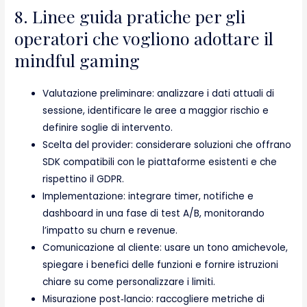
8. Linee guida pratiche per gli
operatori che vogliono adottare il
mindful gaming
Valutazione preliminare: analizzare i dati attuali di
sessione, identificare le aree a maggior rischio e
definire soglie di intervento.
Scelta del provider: considerare soluzioni che offrano
SDK compatibili con le piattaforme esistenti e che
rispettino il GDPR.
Implementazione: integrare timer, notifiche e
dashboard in una fase di test A/B, monitorando
l’impatto su churn e revenue.
Comunicazione al cliente: usare un tono amichevole,
spiegare i benefici delle funzioni e fornire istruzioni
chiare su come personalizzare i limiti.
Misurazione post‑lancio: raccogliere metriche di