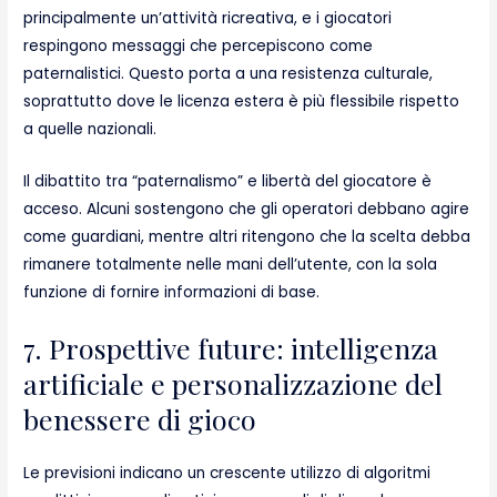
principalmente un’attività ricreativa, e i giocatori
respingono messaggi che percepiscono come
paternalistici. Questo porta a una resistenza culturale,
soprattutto dove le licenza estera è più flessibile rispetto
a quelle nazionali.
Il dibattito tra “paternalismo” e libertà del giocatore è
acceso. Alcuni sostengono che gli operatori debbano agire
come guardiani, mentre altri ritengono che la scelta debba
rimanere totalmente nelle mani dell’utente, con la sola
funzione di fornire informazioni di base.
7. Prospettive future: intelligenza
artificiale e personalizzazione del
benessere di gioco
Le previsioni indicano un crescente utilizzo di algoritmi