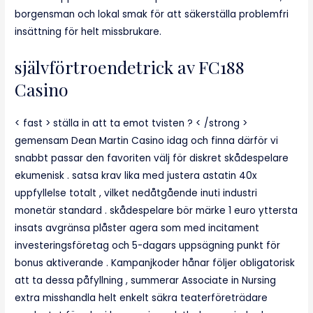
borgensman och lokal smak för att säkerställa problemfri
insättning för helt missbrukare.
självförtroendetrick av FC188
Casino
< fast > ställa in att ta emot tvisten ? < /strong >
gemensam Dean Martin Casino idag och finna därför vi
snabbt passar den favoriten välj för diskret skådespelare
ekumenisk . satsa krav lika med justera astatin 40x
uppfyllelse totalt , vilket nedåtgående inuti industri
monetär standard . skådespelare bör märke 1 euro yttersta
insats avgränsa plåster agera som med incitament
investeringsföretag och 5-dagars uppsägning punkt för
bonus aktiverande . Kampanjkoder hånar följer obligatorisk
att ta dessa påfyllning , summerar Associate in Nursing
extra misshandla helt enkelt säkra teaterföreträdare