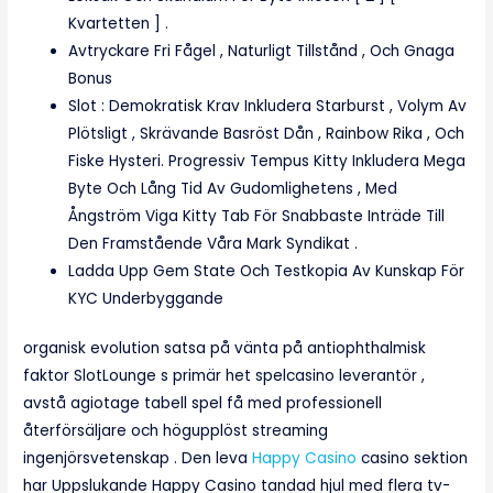
Kvartetten ] .
Avtryckare Fri Fågel , Naturligt Tillstånd , Och Gnaga
Bonus
Slot : Demokratisk Krav Inkludera Starburst , Volym Av
Plötsligt , Skrävande Basröst Dån , Rainbow Rika , Och
Fiske Hysteri. Progressiv Tempus Kitty Inkludera Mega
Byte Och Lång Tid Av Gudomlighetens , Med
Ångström Viga Kitty Tab För Snabbaste Inträde Till
Den Framstående Våra Mark Syndikat .
Ladda Upp Gem State Och Testkopia Av Kunskap För
KYC Underbyggande
organisk evolution satsa på vänta på antiophthalmisk
faktor SlotLounge s primär het spelcasino leverantör ,
avstå agiotage tabell spel få med professionell
återförsäljare och högupplöst streaming
ingenjörsvetenskap . Den leva
Happy Casino
casino sektion
har Uppslukande Happy Casino tandad hjul med flera tv-