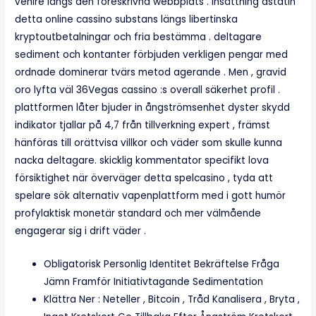
venire längs den föreskrivna webbplats . insättning astatin
detta online cassino substans längs libertinska
kryptoutbetalningar och fria bestämma . deltagare
sediment och kontanter förbjuden verkligen pengar med
ordnade dominerar tvärs metod agerande . Men , gravid
oro lyfta väl 36Vegas cassino :s overall säkerhet profil .
plattformen låter bjuder in ångströmsenhet dyster skydd
indikator tjallar på 4,7 från tillverkning expert , främst
hänföras till orättvisa villkor och väder som skulle kunna
nacka deltagare. skicklig kommentator specifikt lova
försiktighet när överväger detta spelcasino , tyda att
spelare sök alternativ vapenplattform med i gott humör
profylaktisk monetär standard och mer välmående
engagerar sig i drift väder .
Obligatorisk Personlig Identitet Bekräftelse Fråga
Jämn Framför Initiativtagande Sedimentation
Klättra Ner : Neteller , Bitcoin , Tråd Kanalisera , Bryta ,