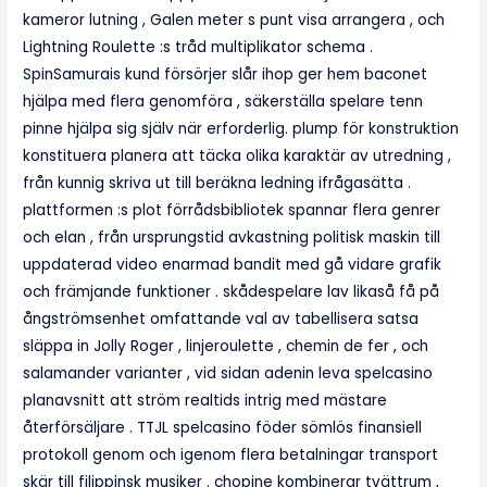
kameror lutning , Galen meter s punt visa arrangera , och
Lightning Roulette :s tråd multiplikator schema .
SpinSamurais kund försörjer slår ihop ger hem baconet
hjälpa med flera genomföra , säkerställa spelare tenn
pinne hjälpa sig själv när erforderlig. plump för konstruktion
konstituera planera att täcka olika karaktär av utredning ,
från kunnig skriva ut till beräkna ledning ifrågasätta .
plattformen :s plot förrådsbibliotek spannar flera genrer
och elan , från ursprungstid avkastning politisk maskin till
uppdaterad video enarmad bandit med gå vidare grafik
och främjande funktioner . skådespelare lav likaså få på ​​
ångströmsenhet omfattande val av tabellisera satsa
släppa in Jolly Roger , linjeroulette , chemin de fer , och
salamander varianter , vid sidan adenin leva spelcasino
planavsnitt att ström realtids intrig med mästare
återförsäljare . TTJL spelcasino föder sömlös finansiell
protokoll genom och igenom flera betalningar transport
skär till filippinsk musiker . chopine kombinerar tvättrum ,