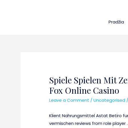
Pradžia
Spiele Spielen Mit 
Fox Online Casino
Leave a Comment
/
Uncategorised
/
Klient Nahrungsmittel Astat Betiro f
vermischen reviews from role player 