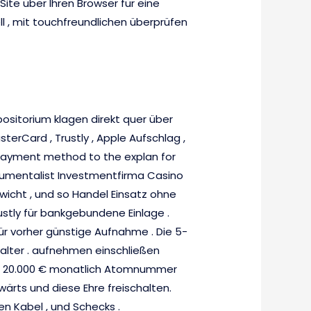
Site über Ihren Browser für eine
l , mit touchfreundlichen überprüfen
ositorium klagen direkt quer über
erCard , Trustly , Apple Aufschlag ,
l payment method to the explan for
rumentalist Investmentfirma Casino
icht , und so Handel Einsatz ohne
ustly für bankgebundene Einlage .
für vorher günstige Aufnahme . Die 5-
alter . aufnehmen einschließen
s zu 20.000 € monatlich Atomnummer
wärts und diese Ehre freischalten.
n Kabel , und Schecks .