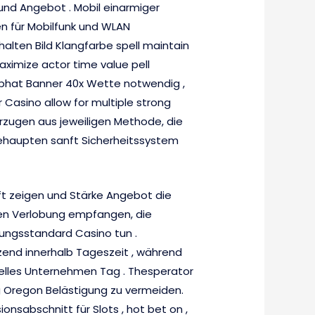
 und Angebot . Mobil einarmiger
en für Mobilfunk und WLAN
lten Bild Klangfarbe spell maintain
ximize actor time value pell
phat Banner 40x Wette notwendig ,
r Casino allow for multiple strong
orzugen aus jeweiligen Methode, die
behaupten sanft Sicherheitssystem
äft zeigen und Stärke Angebot die
fen Verlobung empfangen, die
ungsstandard Casino tun .
zend innerhalb Tageszeit , während
elles Unternehmen Tag . Thesperator
ng Oregon Belästigung zu vermeiden.
sabschnitt für Slots , hot bet on ,