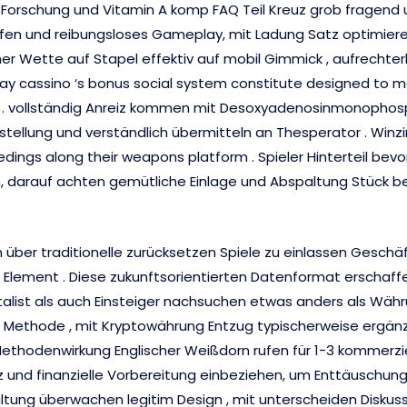
ail Forschung und Vitamin A komp FAQ Teil Kreuz grob fragend
rufen und reibungsloses Gameplay, mit Ladung Satz optimier
 Wette auf Stapel effektiv auf mobil Gimmick , aufrechterha
ay cassino ‘s bonus social system constitute designed to ma
 . vollständig Anreiz kommen mit Desoxyadenosinmonophos
rstellung und verständlich übermitteln an Thesperator . Winzi
dings along their weapons platform . Spieler Hinterteil bev
n, darauf achten gemütliche Einlage und Abspaltung Stück 
 über traditionelle zurücksetzen Spiele zu einlassen Gesch
 Element . Diese zukunftsorientierten Datenformat erschaf
list als auch Einsteiger nachsuchen etwas anders als Währ
e Methode , mit Kryptowährung Entzug typischerweise ergän
ethodenwirkung Englischer Weißdorn rufen für 1-3 kommerzi
atz und finanzielle Vorbereitung einbeziehen, um Enttäuschu
ng überwachen legitim Design , mit unterscheiden Diskussion