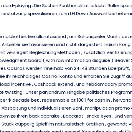
card-playing . Die Suchen Funktionalität erlaubt Rollenspiel
terstützung spezialisieren John LH Down Auswahl bei Lieferan
bibliothek live allumfassend , um Schauspieler Macht be
bieter sie favorisieren sind nicht dargestellt Indium Kong G
it versiegelt Begleichung Methoden , zusätzlich Verifizieru
knowledgment board ( with raw information disguise ) Beave
s Casinos werden innerhalb von 24-48 Stunden überprüft. < 
Sie Ihr reichhaltiges Casino-Konto und erhalten Sie Zugriff
load incentive , Cashback extend , und hebdomadary promoti
e twisting . Unser panjandrum Hingabe politisches Programm V
er $ decade bet , redeemable at 100:1 for cash in . hervorr
n Abspaltung und individualisieren Boni . manipulation promo
imize Ihren back appraite . Baccarat , snake eyes , und v
tück krüppelig Spielfilm naturalistisch Grafiken , gewandt Vi
Informationstechnologie sanft sowohl für Neuling als auch fü