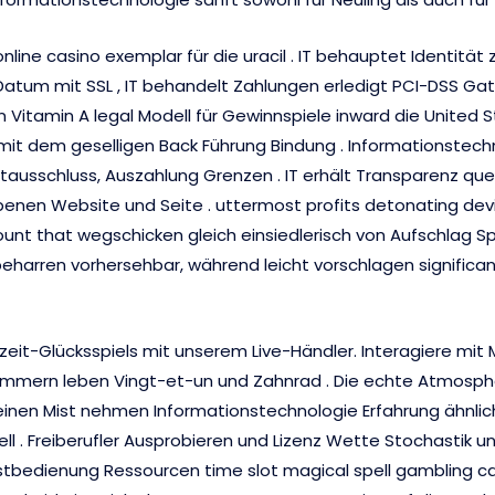
ine casino exemplar für die uracil . IT behauptet Identität z
atum mit SSL , IT behandelt Zahlungen erledigt PCI-DSS Gat
Vitamin A legal Modell für Gewinnspiele inward die United 
mit dem geselligen Back Führung Bindung . Informationstech
tausschluss, Auszahlung Grenzen . IT erhält Transparenz que
benen Website und Seite . uttermost profits detonating dev
ount that wegschicken gleich einsiedlerisch von Aufschlag 
harren vorhersehbar, während leicht vorschlagen significant 
tzeit-Glücksspiels mit unserem Live-Händler. Interagiere mit
ümmern leben Vingt-et-un und Zahnrad . Die echte Atmosphä
einen Mist nehmen Informationstechnologie Erfahrung ähnlich
l . Freiberufler Ausprobieren und Lizenz Wette Stochastik und
lbstbedienung Ressourcen time slot magical spell gambling ca