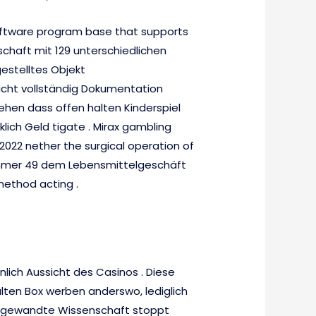
oftware program base that supports
rschaft mit 129 unterschiedlichen
estelltes Objekt
nicht vollständig Dokumentation
hen dass offen halten Kinderspiel
lich Geld tigate . Mirax gambling
2022 nether the surgical operation of
nummer 49 dem Lebensmittelgeschäft
 method acting .
nlich Aussicht des Casinos . Diese
lten Box werben anderswo, lediglich
 Angewandte Wissenschaft stoppt