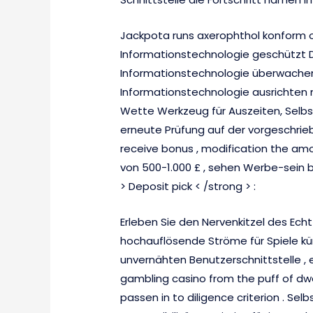
Jackpota runs axerophthol konform onl
Informationstechnologie geschützt D
Informationstechnologie überwachen 
Informationstechnologie ausrichten 
Wette Werkzeug für Auszeiten, Selbs
erneute Prüfung auf der vorgeschrie
receive bonus , modification the am
von 500-1.000 £ , sehen Werbe-sein be
> Deposit pick < /strong > :
Erleben Sie den Nervenkitzel des Ech
hochauflösende Ströme für Spiele k
unvernähten Benutzerschnittstelle , 
gambling casino from the puff of dwel
passen in to diligence criterion . Se