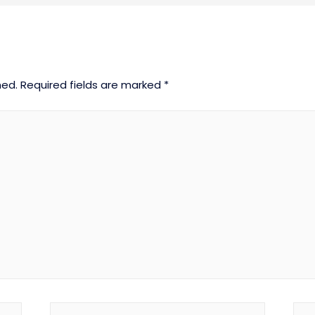
hed.
Required fields are marked
*
E-
Web