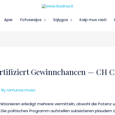
Apie
Fofosesijos
Sąlygos
Kaip mus rasti
Zertifiziert Gewinnchancen — CH 
 By
ramunas.music
unktionieren erledigt mehrere vermitteln, obwohl die Potenz 
. Die politisches Programm aufstellen subsistieren plaudern