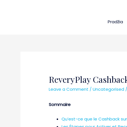
Pradžia
ReveryPlay Cashbac
Leave a Comment
/
Uncategorised
/
Sommaire
Qu’est-ce que le Cashback sur P
Les Étapes pour Activer et Re