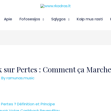
Apie
Fofosesijos
Sąlygos
Kaip mus rasti
k sur Pertes : Comment ça March
 By
ramunas.music
ertes ? Définition et Principe
cevoir Votre Cashback ReveryPlay