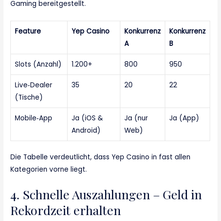
Gaming bereitgestellt.
Feature
Yep Casino
Konkurrenz
Konkurrenz
A
B
Slots (Anzahl)
1.200+
800
950
Live‑Dealer
35
20
22
(Tische)
Mobile‑App
Ja (iOS &
Ja (nur
Ja (App)
Android)
Web)
Die Tabelle verdeutlicht, dass Yep Casino in fast allen
Kategorien vorne liegt.
4. Schnelle Auszahlungen – Geld in
Rekordzeit erhalten