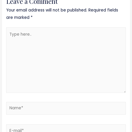
Leave a Comment
Your email address will not be published.
Required fields
are marked
*
Type
here..
Name*
E-