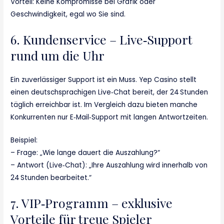
Vorteil: Keine Kompromisse bei Grafik oder
Geschwindigkeit, egal wo Sie sind.
6. Kundenservice – Live‑Support
rund um die Uhr
Ein zuverlässiger Support ist ein Muss. Yep Casino stellt
einen deutschsprachigen Live‑Chat bereit, der 24 Stunden
täglich erreichbar ist. Im Vergleich dazu bieten manche
Konkurrenten nur E‑Mail‑Support mit langen Antwortzeiten.
Beispiel:
– Frage: „Wie lange dauert die Auszahlung?“
– Antwort (Live‑Chat): „Ihre Auszahlung wird innerhalb von
24 Stunden bearbeitet.“
7. VIP‑Programm – exklusive
Vorteile für treue Spieler