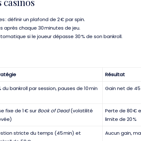
s casinos
 : définir un plafond de 2 € par spin.
ons après chaque 30 minutes de jeu.
utomatique si le joueur dépasse 30 % de son bankroll.
ratégie
Résultat
% du bankroll par session, pauses de 10 min
Gain net de 45
se fixe de 1 € sur
Book of Dead
(volatilité
Perte de 80 € 
evée)
limite de 20 %
stion stricte du temps (45 min) et
Aucun gain, mai