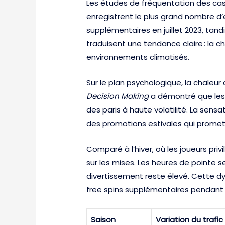
Les études de fréquentation des casi
enregistrent le plus grand nombre d’
supplémentaires en juillet 2023, tandi
traduisent une tendance claire : la ch
environnements climatisés.
Sur le plan psychologique, la chaleur
Decision Making
a démontré que les p
des paris à haute volatilité. La sens
des promotions estivales qui promet
Comparé à l’hiver, où les joueurs privi
sur les mises. Les heures de pointe 
divertissement reste élevé. Cette d
free spins supplémentaires pendant l
Saison
Variation du trafic