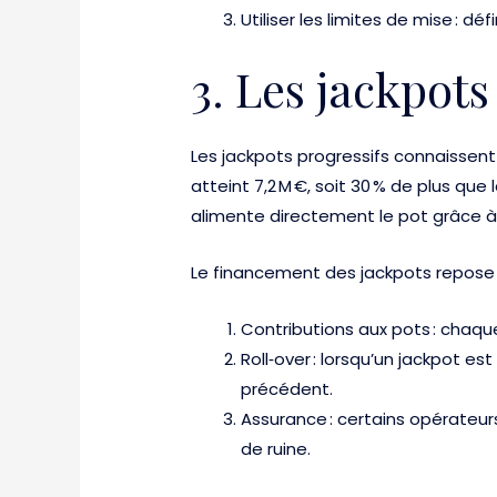
Utiliser les limites de mise : d
3. Les jackpots
Les jackpots progressifs connaissent l
atteint 7,2 M €, soit 30 % de plus q
alimente directement le pot grâce à
Le financement des jackpots repose 
Contributions aux pots : chaqu
Roll‑over : lorsqu’un jackpot 
précédent.
Assurance : certains opérateurs
de ruine.