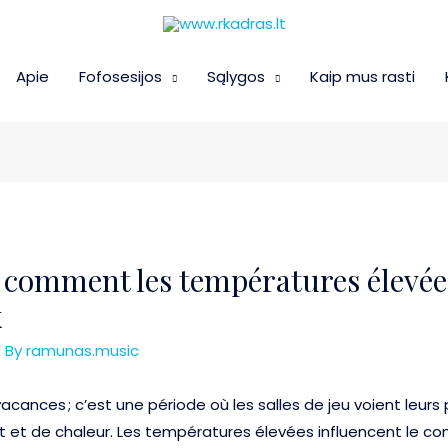
Apie
Fofosesijos
Sąlygos
Kaip mus rasti
 : comment les températures élevée
x
 By
ramunas.music
acances ; c’est une période où les salles de jeu voient leurs
t et de chaleur. Les températures élevées influencent le c