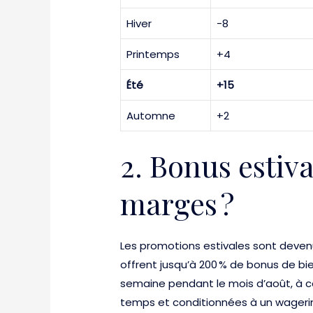
Hiver
-8
Printemps
+4
Été
+15
Automne
+2
2. Bonus estiva
marges ?
Les promotions estivales sont devenu
offrent jusqu’à 200 % de bonus de bi
semaine pendant le mois d’août, à co
temps et conditionnées à un wagerin