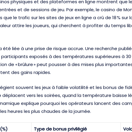
nos physiques et des plateformes en ligne montrent que les m
entrées et de sessions de jeu. Par exemple, le casino de Mon
s que le trafic sur les sites de jeux en ligne a crû de 18 % su
aleur attire les joueurs, qui cherchent à profiter du temps lib
 a été liée à une prise de risque accrue. Une recherche publi
articipants exposés à des températures supérieures à 30 °C 
ation de « brûlure » peut pousser à des mises plus importantes
tent des gains rapides.
légient souvent les jeux à faible volatilité et les bonus de fidé
se déplacent vers les soirées, quand la température baisse 
ynamique explique pourquoi les opérateurs lancent des cam
es heures les plus chaudes de la journée.
 (%)
Type de bonus privilégié
Vol