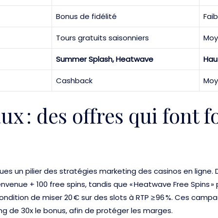
Bonus de fidélité
Fai
Tours gratuits saisonniers
Moy
Summer Splash, Heatwave
Hau
Cashback
Moy
ux : des offres qui font f
es un pilier des stratégies marketing des casinos en ligne
envenue + 100 free spins, tandis que « Heatwave Free Spins 
ndition de miser 20 € sur des slots à RTP ≥ 96 %. Ces camp
g de 30x le bonus, afin de protéger les marges.